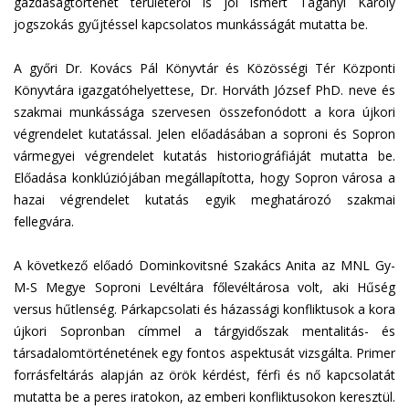
gazdaságtörténet területéről is jól ismert Tagányi Károly
jogszokás gyűjtéssel kapcsolatos munkásságát mutatta be.
A győri Dr. Kovács Pál Könyvtár és Közösségi Tér Központi
Könyvtára igazgatóhelyettese, Dr. Horváth József PhD. neve és
szakmai munkássága szervesen összefonódott a kora újkori
végrendelet kutatással. Jelen előadásában a soproni és Sopron
vármegyei végrendelet kutatás historiográfiáját mutatta be.
Előadása konklúziójában megállapította, hogy Sopron városa a
hazai végrendelet kutatás egyik meghatározó szakmai
fellegvára.
A következő előadó Dominkovitsné Szakács Anita az MNL Gy-
M-S Megye Soproni Levéltára főlevéltárosa volt, aki Hűség
versus hűtlenség. Párkapcsolati és házassági konfliktusok a kora
újkori Sopronban címmel a tárgyidőszak mentalitás- és
társadalomtörténetének egy fontos aspektusát vizsgálta. Primer
forrásfeltárás alapján az örök kérdést, férfi és nő kapcsolatát
mutatta be a peres iratokon, az emberi konfliktusokon keresztül.