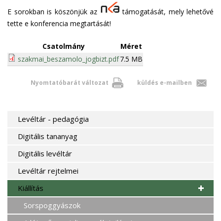
E sorokban is köszönjük az
támogatását, mely lehetővé
tette e konferencia megtartását!
Csatolmány
Méret
szakmai_beszamolo_jogbizt.pdf
7.5 MB
Nyomtatóbarát változat
küldés e-mailben
Levéltár - pedagógia
Digitális tananyag
Digitális levéltár
Levéltár rejtelmei
Kiállítás
Sorspoggyászok