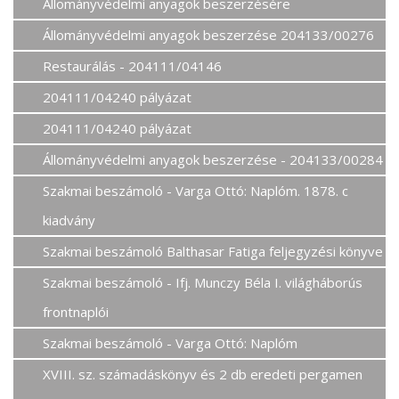
Állományvédelmi anyagok beszerzésére
Állományvédelmi anyagok beszerzése 204133/00276
Restaurálás - 204111/04146
204111/04240 pályázat
204111/04240 pályázat
Állományvédelmi anyagok beszerzése - 204133/00284
Szakmai beszámoló - Varga Ottó: Naplóm. 1878. c
kiadvány
Szakmai beszámoló Balthasar Fatiga feljegyzési könyve
Szakmai beszámoló - Ifj. Munczy Béla I. világháborús
frontnaplói
Szakmai beszámoló - Varga Ottó: Naplóm
XVIII. sz. számadáskönyv és 2 db eredeti pergamen