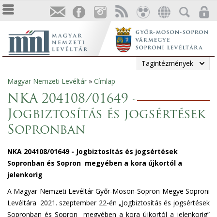
Tagintézmények
Magyar Nemzeti Levéltár
»
Címlap
Jelenlegi
NKA 204108/01649 -
hely
Jogbiztosítás és jogsértések
Sopronban
NKA 204108/01649 - Jogbiztosítás és jogsértések
Sopronban és Sopron megyében a kora újkortól a
jelenkorig
A Magyar Nemzeti Levéltár Győr-Moson-Sopron Megye Soproni
Levéltára 2021. szeptember 22-én „Jogbiztosítás és jogsértések
Sopronban és Sopron megyében a kora újkortól a jelenkorig”