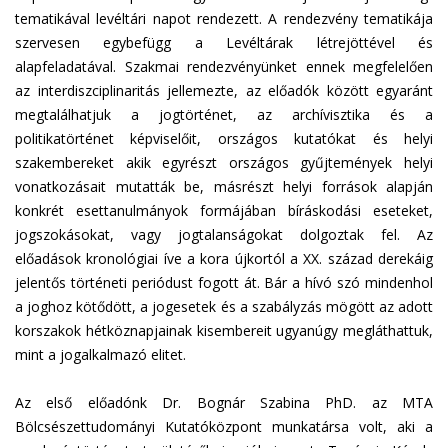
tematikával levéltári napot rendezett. A rendezvény tematikája
szervesen egybefügg a Levéltárak létrejöttével és
alapfeladatával. Szakmai rendezvényünket ennek megfelelően
az interdiszciplinaritás jellemezte, az előadók között egyaránt
megtalálhatjuk a jogtörténet, az archívisztika és a
politikatörténet képviselőit, országos kutatókat és helyi
szakembereket akik egyrészt országos gyűjtemények helyi
vonatkozásait mutatták be, másrészt helyi források alapján
konkrét esettanulmányok formájában bíráskodási eseteket,
jogszokásokat, vagy jogtalanságokat dolgoztak fel. Az
előadások kronológiai íve a kora újkortól a XX. század derekáig
jelentős történeti periódust fogott át. Bár a hívó szó mindenhol
a joghoz kötődött, a jogesetek és a szabályzás mögött az adott
korszakok hétköznapjainak kisembereit ugyanúgy megláthattuk,
mint a jogalkalmazó elitet.
Az első előadónk Dr. Bognár Szabina PhD. az MTA
Bölcsészettudományi Kutatóközpont munkatársa volt, aki a