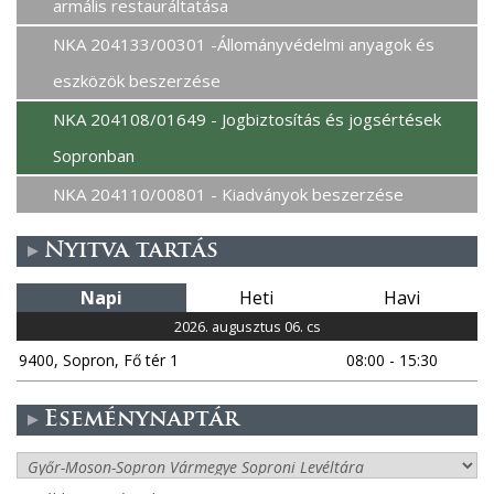
armális restauráltatása
NKA 204133/00301 -Állományvédelmi anyagok és
eszközök beszerzése
NKA 204108/01649 - Jogbiztosítás és jogsértések
Sopronban
NKA 204110/00801 - Kiadványok beszerzése
Nyitva tartás
Napi
Heti
Havi
2026. augusztus 06. cs
9400, Sopron, Fő tér 1
08:00 - 15:30
Eseménynaptár