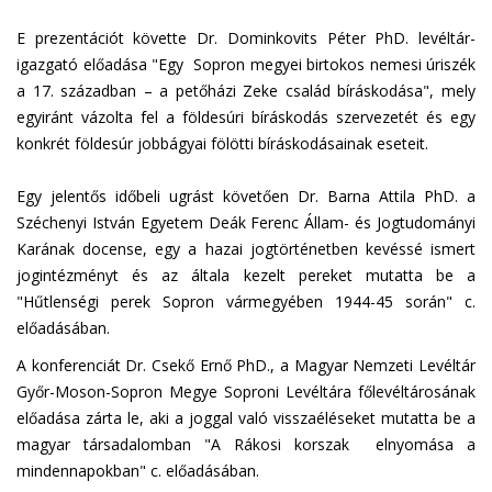
E prezentációt követte Dr. Dominkovits Péter PhD. levéltár-
igazgató előadása "Egy Sopron megyei birtokos nemesi úriszék
a 17. században – a petőházi Zeke család bíráskodása", mely
egyiránt vázolta fel a földesúri bíráskodás szervezetét és egy
konkrét földesúr jobbágyai fölötti bíráskodásainak eseteit.
Egy jelentős időbeli ugrást követően Dr. Barna Attila PhD. a
Széchenyi István Egyetem Deák Ferenc Állam- és Jogtudományi
Karának docense, egy a hazai jogtörténetben kevéssé ismert
jogintézményt és az általa kezelt pereket mutatta be a
"Hűtlenségi perek Sopron vármegyében 1944-45 során" c.
előadásában.
A konferenciát Dr. Csekő Ernő PhD., a Magyar Nemzeti Levéltár
Győr-Moson-Sopron Megye Soproni Levéltára főlevéltárosának
előadása zárta le, aki a joggal való visszaéléseket mutatta be a
magyar társadalomban "A Rákosi korszak elnyomása a
mindennapokban" c. előadásában.