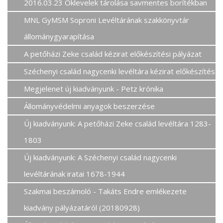
2016.03.23 Oklevelek tárolása savmentes borítékban
MNL GyMSM Soproni Levéltárának szakkönyvtár
állománygyarapítása
A petőházi Zeke család kézirat előkészítési pályázat
Széchenyi család nagycenki levéltára kézirat előkészítés
Megjelenet új kiadványunk - Petz krónika
Állományvédelmi anyagok beszerzése
Új kiadványunk: A petőházi Zeke család levéltára 1283-
1803
Új kiadványunk: A Széchenyi család nagycenki
levéltárának iratai 1678-1944
Szakmai beszámoló - Takáts Endre emlékezete
kiadvány pályázatáról (20180928)