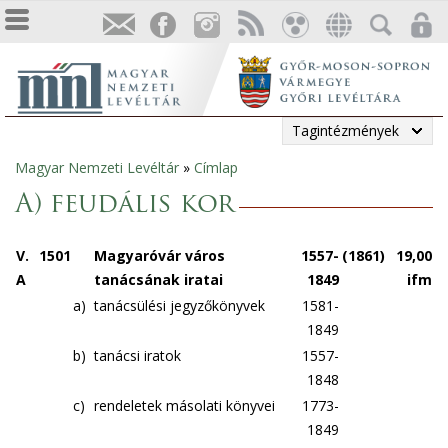
Tagintézmények
Magyar Nemzeti Levéltár
»
Címlap
Jelenlegi
A) feudális kor
hely
V.
1501
Magyaróvár város
1557-
(1861)
19,00
A
tanácsának iratai
1849
ifm
a)
tanácsülési jegyzőkönyvek
1581-
1849
b)
tanácsi iratok
1557-
1848
c)
rendeletek másolati könyvei
1773-
1849