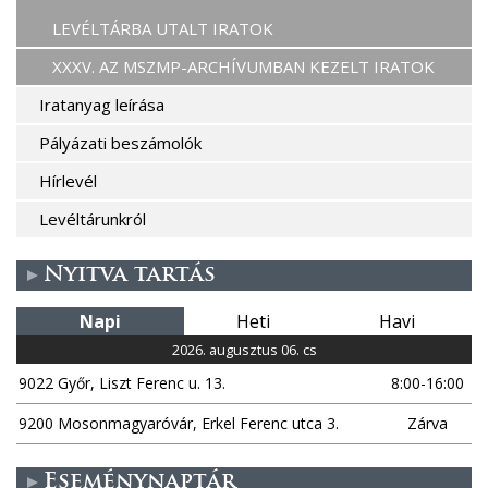
LEVÉLTÁRBA UTALT IRATOK
XXXV. AZ MSZMP-ARCHÍVUMBAN KEZELT IRATOK
Iratanyag leírása
Pályázati beszámolók
Hírlevél
Levéltárunkról
Nyitva tartás
Napi
Heti
Havi
2026. augusztus 06. cs
9022 Győr, Liszt Ferenc u. 13.
8:00-16:00
9200 Mosonmagyaróvár, Erkel Ferenc utca 3.
Zárva
Eseménynaptár