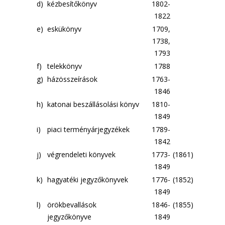
d)
kézbesítőkönyv
1802-
1822
e)
eskükönyv
1709,
1738,
1793
f)
telekkönyv
1788
g)
házösszeírások
1763-
1846
h)
katonai beszállásolási könyv
1810-
1849
i)
piaci terményárjegyzékek
1789-
1842
j)
végrendeleti könyvek
1773-
(1861)
1849
k)
hagyatéki jegyzőkönyvek
1776-
(1852)
1849
l)
örökbevallások
1846-
(1855)
jegyzőkönyve
1849