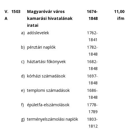
V.
1503
Magyaróvár város
1674-
11,00
A
kamarási hivatalának
1848
ifm
iratai
a)
adóslevelek
1762-
1841
b)
pénztári naplók
1782-
1848
c)
háztartási főkönyvek
1682-
1848
d)
kórházi számadások
1697-
1848
e)
templomi számadások
1686-
1848
f)
épületfa-elszámolások
1778-
1789
g)
terményelszámolási naplók
1803-
1812