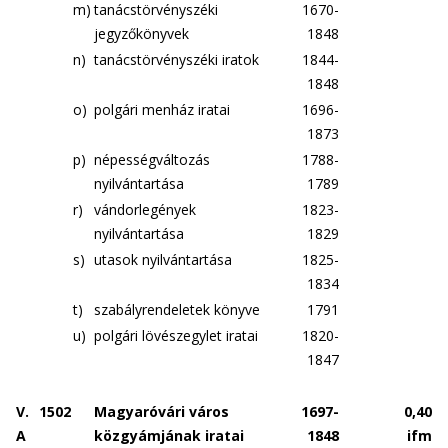
m)
tanácstörvényszéki
1670-
jegyzőkönyvek
1848
n)
tanácstörvényszéki iratok
1844-
1848
o)
polgári menház iratai
1696-
1873
p)
népességváltozás
1788-
nyilvántartása
1789
r)
vándorlegények
1823-
nyilvántartása
1829
s)
utasok nyilvántartása
1825-
1834
t)
szabályrendeletek könyve
1791
u)
polgári lövészegylet iratai
1820-
1847
V.
1502
Magyaróvári város
1697-
0,40
A
közgyámjának iratai
1848
ifm