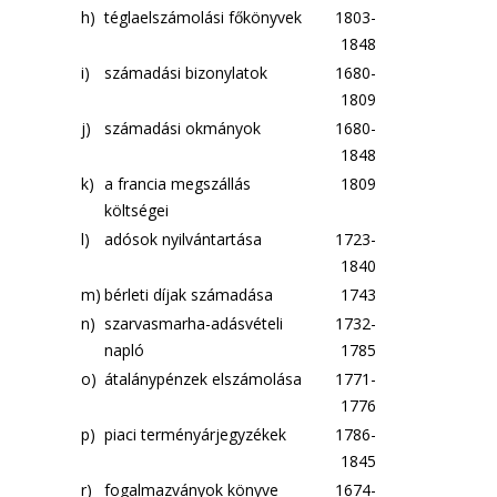
h)
téglaelszámolási főkönyvek
1803-
1848
i)
számadási bizonylatok
1680-
1809
j)
számadási okmányok
1680-
1848
k)
a francia megszállás
1809
költségei
l)
adósok nyilvántartása
1723-
1840
m)
bérleti díjak számadása
1743
n)
szarvasmarha-adásvételi
1732-
napló
1785
o)
átalánypénzek elszámolása
1771-
1776
p)
piaci terményárjegyzékek
1786-
1845
r)
fogalmazványok könyve
1674-