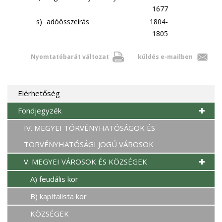
1677
s)
adóösszeírás
1804-
1805
Nyomtatóbarát változat
küldés e-mailben
Elérhetőség
Fondjegyzék
IV. MEGYEI TÖRVÉNYHATÓSÁGOK ÉS
TÖRVÉNYHATÓSÁGI JOGÚ VÁROSOK
V. MEGYEI VÁROSOK ÉS KÖZSÉGEK
A) feudális kor
B) kapitalista kor
KÖZSÉGEK