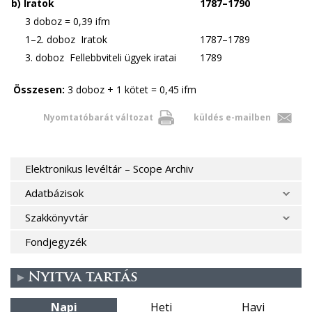
b) Iratok
1787–1790
3 doboz = 0,39 ifm
1–2. doboz Iratok
1787–1789
3. doboz Fellebbviteli ügyek iratai
1789
Összesen:
3 doboz + 1 kötet = 0,45 ifm
Nyomtatóbarát változat
küldés e-mailben
Elektronikus levéltár – Scope Archiv
Adatbázisok
Szakkönyvtár
Fondjegyzék
Nyitva tartás
Napi
Heti
Havi