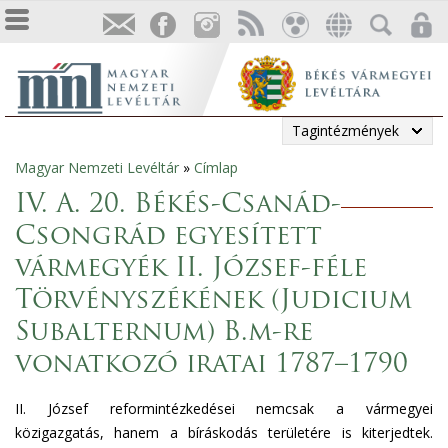
Tagintézmények
Magyar Nemzeti Levéltár
»
Címlap
Jelenlegi
IV. A. 20. Békés-Csanád-
hely
Csongrád egyesített
vármegyék II. József-féle
Törvényszékének (Judicium
Subalternum) B.m-re
vonatkozó iratai 1787–1790
II. József reformintézkedései nemcsak a vármegyei
közigazgatás, hanem a bíráskodás területére is kiterjedtek.