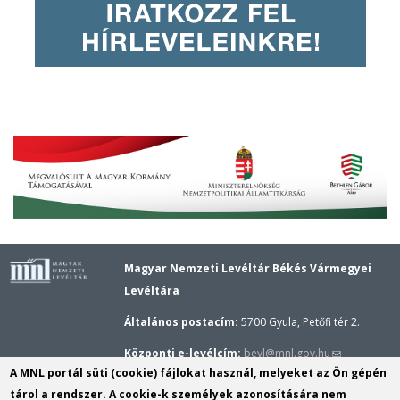
Magyar Nemzeti Levéltár Békés Vármegyei
Levéltára
Általános postacím:
5700 Gyula, Petőfi tér 2.
(link
Központi e-levélcím:
bevl@mnl.gov.hu
A MNL portál süti (cookie) fájlokat használ, melyeket az Ön gépén
sends
Gyulai épület központi telefonszáma:
(+36–66)
tárol a rendszer. A cookie-k személyek azonosítására nem
e-