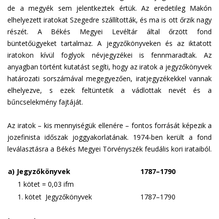
de a megyék sem jelentkeztek értük. Az eredetileg Makón
elhelyezett iratokat Szegedre szállították, és ma is ott őrzik nagy
részét. A Békés Megyei Levéltár által őrzött fond
büntetőügyeket tartalmaz. A jegyzőkönyveken és az iktatott
iratokon kívül foglyok névjegyzékei is fennmaradtak. Az
anyagban történt kutatást segíti, hogy az iratok a jegyzőkönyvek
határozati sorszámával megegyezően, iratjegyzékekkel vannak
elhelyezve, s ezek feltüntetik a vádlottak nevét és a
bűncselekmény fajtáját.
Az iratok – kis mennyiségük ellenére – fontos forrását képezik a
jozefinista időszak joggyakorlatának. 1974-ben került a fond
leválasztásra a Békés Megyei Törvényszék feudális kori irataiból.
a) Jegyzőkönyvek
1787–1790
1 kötet = 0,03 ifm
1. kötet Jegyzőkönyvek
1787–1790