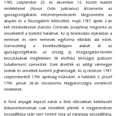
1785. szeptember 25. és december 12. között kiadott
rendeleteivel (Novus Ordo Judiciarius) átszervezte az
igazságszolgáltatás intézményrendszerét. Megszüntette az
alispáni és a főszolgabírói ítélőszéket, majd 1787. április 2-án
kelt intézkedésével (Sanctio Criminalis Josephina) megvonta az
úriszékektől a büntető hatalmat. Az új bíráskodási eljárásban a
nemesek és nem nemesek egyforma elbírálás alá estek.
Szervezetileg a következőképpen alakult át az
igazságszolgáltatás: az ország új közigazgatási-területi
beosztásának megfelelően 38 elsőfokú bíróságot (Judicium
Subalternum) szerveztek. Ezek átvették az addigi vármegyei
sedriák és úriszékek büntető joghatóságát. Az új rendszer 1787.
szeptemberétől 1790. áprilisáig működött. A haldokló II. József
1790. január 26-án visszavonta Magyarországra vonatkozó
rendeleteit.
A fond anyagát képező iratok a fenti időszakban keletkezett
dokumentumoknak csak töredékét jelentik. A megyerendszer
visszaállítása után nem történt meg az iratanyag visszaállítása,