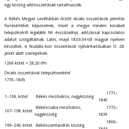
egy község adóösszeírásait tartalmazzák.
A Békés Megyei Levéltárban őrzött dicalis összeírások jelentős
forrásértéket képviselnek, mivel a megye minden korabeli
településéről legalább fél évszázadnyi, adózással kapcsolatos
adatot szolgáltatnak. Latin, majd 1833/34-től magyar nyelven
készültek. A feudális-kori összeírások nyilvántartásában Ö. 28.
jelzet alatt szerepelnek.
1266 kötet = 28,20 ifm
Dicalis összeírások településenként
1770–1845
1771–
1–106. kötet
Békés mezőváros, nagyközség
1840
Békéscsaba mezőváros,
1772–
107–198. kötet
nagyközség
1839
1800–
199–240. kötet
Békésszentandrás község
1844