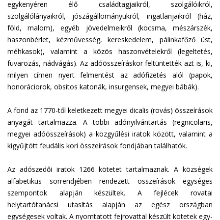
egykenyéren élő családtagjaikról, szolgálóikról,
szolgálólányaikról, jószágállományukról, ingatlanjaikról (ház,
föld, malom), egyéb jövedelmeikről (kocsma, mészárszék,
haszonbérlet, kézművesség, kereskedelem, pálinkafőző üst,
méhkasok), valamint a közös haszonvételekről (legeltetés,
fuvarozás, nádvágás). Az adóösszeíráskor feltüntették azt is, ki,
milyen címen nyert felmentést az adófizetés alól (papok,
honoráciorok, obsitos katonák, insurgensek, megyei bábák).
A fond az 1770-től keletkezett megyei dicalis (rovás) összeírások
anyagát tartalmazza. A többi adónyilvántartás (regnicolaris,
megyei adóösszeírások) a közgyűlési iratok között, valamint a
kigyűjtött feudális kori összeírások fondjában találhatók.
Az adószedői iratok 1266 kötetet tartalmaznak. A községek
alfabetikus sorrendjében rendezett összeírások egységes
szempontok alapján készültek. A fejlécek rovatai
helytartótanácsi utasítás alapján az egész országban
egységesek voltak. A nyomtatott fejrovattal készült kötetek egy-