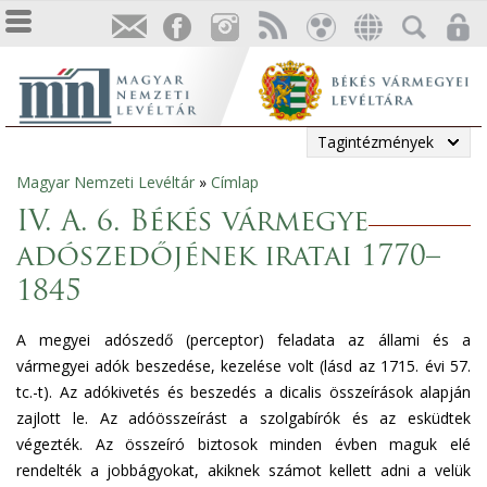
Tagintézmények
Magyar Nemzeti Levéltár
»
Címlap
Jelenlegi
IV. A. 6. Békés vármegye
hely
adószedőjének iratai 1770–
1845
A megyei adószedő (perceptor) feladata az állami és a
vármegyei adók beszedése, kezelése volt (lásd az 1715. évi 57.
tc.-t). Az adókivetés és beszedés a dicalis összeírások alapján
zajlott le. Az adóösszeírást a szolgabírók és az esküdtek
végezték. Az összeíró biztosok minden évben maguk elé
rendelték a jobbágyokat, akiknek számot kellett adni a velük