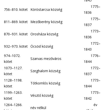
1845
1775–
756–810. kötet
Köröstarcsa község
1836
1775–
811–869. kötet
Mezőberény község
1837
1773–
870–931. kötet
Orosháza község
1836
1772–
932–973. kötet
Öcsöd község
1843
974–1072.
1776–
Szarvas mezőváros
kötet
1844
1073–1127.
1772–
Szeghalom község
kötet
1837
1128–1198.
1773–
Tótkomlós község
kötet
1844
1199–1263.
1773–
Vésztő község
kötet
1842
1264–1266.
év
név nélkül