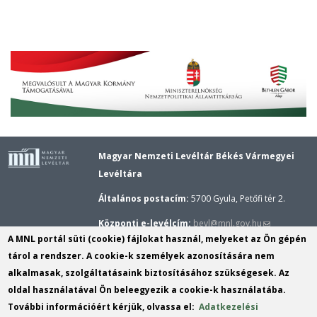
Magyar Nemzeti Levéltár Békés Vármegyei
Levéltára
Általános postacím:
5700 Gyula, Petőfi tér 2.
(link
Központi e-levélcím:
bevl@mnl.gov.hu
A MNL portál süti (cookie) fájlokat használ, melyeket az Ön gépén
sends
Gyulai épület központi telefonszáma:
(+36–66)
tárol a rendszer. A cookie-k személyek azonosítására nem
e-
362–173,
Gyulai kutatószolgálat telefonszáma:
alkalmasak, szolgáltatásaink biztosításához szükségesek. Az
mail)
(+36–20) 289–8909
oldal használatával Ön beleegyezik a cookie-k használatába.
További információért kérjük, olvassa el:
Adatkezelési
Békési Fiók telefonszáma:
(+36–66) 522–255,