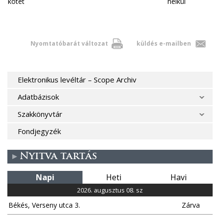
kötet
nélkül
Nyomtatóbarát változat
küldés e-mailben
Elektronikus levéltár – Scope Archiv
Adatbázisok
Szakkönyvtár
Fondjegyzék
Nyitva tartás
Napi
Heti
Havi
2026. augusztus 08. sz
Békés, Verseny utca 3.
Zárva