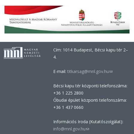
Cím: 1014 Budapest, Bécsi kapu tér 2–
4.
E-mail:
titkarsag@mnl.gov.hu
(link
sends
Bécsi kapu tér központi telefonszáma:
e-
+36 1 225 2800
mail)
Óbudai épület központi telefonszáma:
+36 1 437 0660
Információs Iroda (Kutatószolgálat):
info@mnl.gov.hu
(link