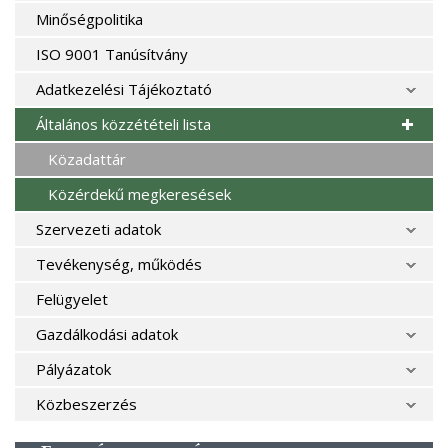
Minőségpolitika
ISO 9001 Tanúsítvány
Adatkezelési Tájékoztató
Általános közzétételi lista
Közadattár
Közérdekű megkeresések
Szervezeti adatok
Tevékenység, működés
Felügyelet
Gazdálkodási adatok
Pályázatok
Közbeszerzés