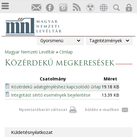
Gyorsmenü
Tagintézmények
Magyar Nemzeti Levéltár
»
Címlap
Jelenlegi
Közérdekű megkeresések
hely
Csatolmány
Méret
Közérdekű adatigényléshez kapcsolódó űrlap
19.18 KB
Integritást sértő események bejelentése
13.39 KB
Nyomtatóbarát változat
küldés e-mailben
Küldetésnyilatkozat