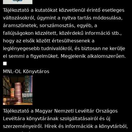
Tájékoztató a kutatókat közvetlenül érintő esetleges
változásokról, úgymint a nyitva tartás módosulása,
áramszünetek, sorszámosztás, egyéb, a
faliújságokon közzétett, közérdekű információ stb.,
hogy az elsők között értesülhessenek a
leglényegesebb tudnivalókról, és biztosan ne kerülje
el semmi a figyelmüket. Megjelenik alkalomszerűen.
MNL-OL Könyvtáros
Tájékoztató a Magyar Nemzeti Levéltár Országos
Levéltára könyvtárának szolgáltatásairól és új
szerzeményeiről. Hírek és információk a könyvtárból,