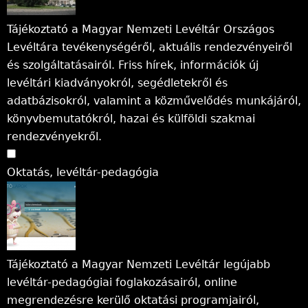
l
Tájékoztató a Magyar Nemzeti Levéltár Országos
y
Levéltára tevékenységéről, aktuális rendezvényeiről
és szolgáltatásairól. Friss hírek, információk új
levéltári kiadványokról, segédletekről és
adatbázisokról, valamint a közművelődés munkájáról,
könyvbemutatókról, hazai és külföldi szakmai
rendezvényekről.
Oktatás, levéltár-pedagógia
Tájékoztató a Magyar Nemzeti Levéltár legújabb
levéltár-pedagógiai foglakozásairól, online
megrendezésre kerülő oktatási programjairól,