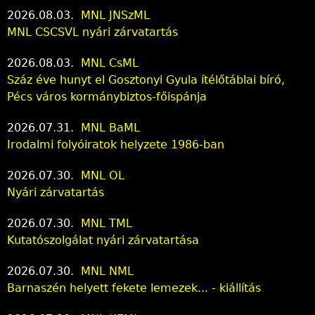
2026.08.03.
MNL JNSzML
MNL CSCSVL nyári zárvatartás
2026.08.03.
MNL CsML
Száz éve hunyt el Gosztonyi Gyula ítélőtáblai bíró,
Pécs város kormánybiztos-főispánja
2026.07.31.
MNL BaML
Irodalmi folyóiratok helyzete 1986-ban
2026.07.30.
MNL OL
Nyári zárvatartás
2026.07.30.
MNL TML
Kutatószolgálat nyári zárvatartása
2026.07.30.
MNL NML
Barnaszén helyett fekete lemezek... - kiállítás