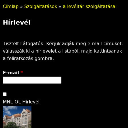
Címlap
»
Szolgáltatások
»
a levéltár szolgáltatásai
J
Hírlevél
e
l
Tisztelt Látogatók! Kérjük adják meg e-mail-címüket,
e
válasszák ki a hírlevelet a listából, majd kattintsanak
n
a feliratkozás gombra.
l
E-mail
*
e
g
i
MNL-OL Hírlevél
h
e