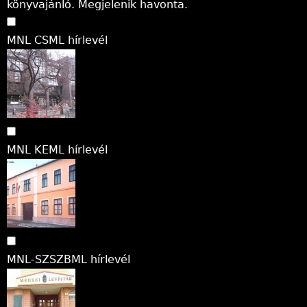
könyvajánló. Megjelenik havonta.
MNL CSML hírlevél
MNL KEML hírlevél
MNL-SZSZBML hírlevél