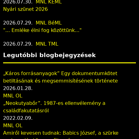
2026.07.30.
MNL KEML
Nyári szünet 2026
2026.07.29.
MNL BéML
"... Emléke élni fog közöttünk..."
2026.07.29.
MNL TML
Legutóbbi blogbejegyzések
„Káros forrásanyagok” Egy dokumentumkötet
betiltásának és megsemmisítésének története
2026.01.28.
MNL OL
„Neokutyabőr”. 1987-es ellenvélemény a
családfakutatásról
2022.02.09.
MNL OL
Amiről kevesen tudnak: Babics József, a szürke