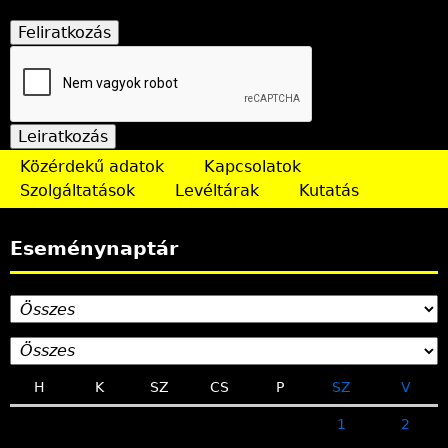
Közérdekű adatok
Kapcsolatok
Szolgáltatások
Levéltárak
Kutatás
Eseménynaptár
H
K
SZ
CS
P
SZ
V
1
2