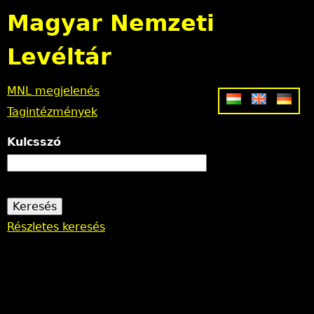
Jump to navigation
Magyar Nemzeti
Levéltár
MNL megjelenés
Tagintézmények
Kulcsszó
Részletes keresés