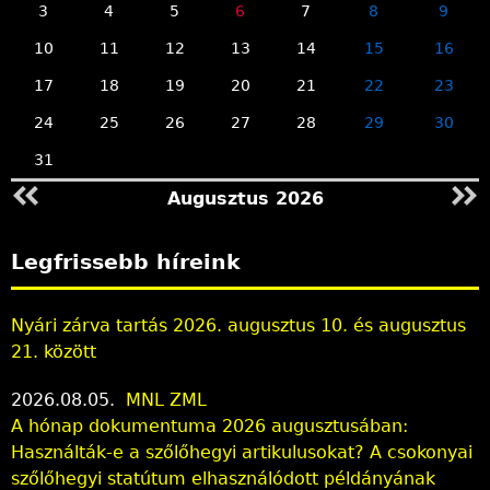
3
4
5
6
7
8
9
10
11
12
13
14
15
16
17
18
19
20
21
22
23
24
25
26
27
28
29
30
31
Augusztus 2026
Legfrissebb híreink
Nyári zárva tartás 2026. augusztus 10. és augusztus
21. között
2026.08.05.
MNL ZML
A hónap dokumentuma 2026 augusztusában:
Használták-e a szőlőhegyi artikulusokat? A csokonyai
szőlőhegyi statútum elhasználódott példányának