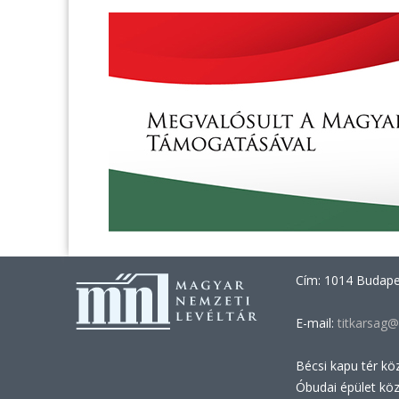
Cím: 1014 Budapes
E-mail:
titkarsag@
Bécsi kapu tér kö
Óbudai épület kö