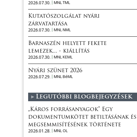
2026.07.30.
MNL TML
Kutatószolgálat nyári
zárvatartása
2026.07.30.
MNL NML
Barnaszén helyett fekete
lemezek... - kiállítás
2026.07.30.
MNL KEML
Nyári szünet 2026
2026.07.29.
MNL BéML
Legutóbbi blogbejegyzések
„Káros forrásanyagok” Egy
dokumentumkötet betiltásának és
megsemmisítésének története
2026.01.28.
MNL OL