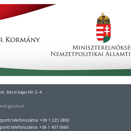
t, Bécsi kapu tér 2–4.
mnl.gov.hu
(link
sends
zponti telefonszáma: +36 1 225 2800
e-
zponti telefonszáma: +36 1 437 0660
mail)