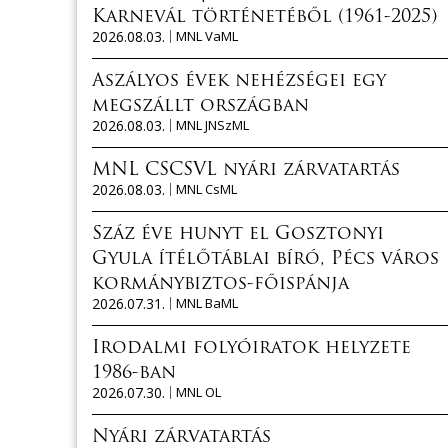
Karnevál történetéből (1961-2025)
2026.08.03.
MNL VaML
Aszályos évek nehézségei egy
megszállt országban
2026.08.03.
MNL JNSzML
MNL CSCSVL nyári zárvatartás
2026.08.03.
MNL CsML
Száz éve hunyt el Gosztonyi
Gyula ítélőtáblai bíró, Pécs város
kormánybiztos-főispánja
2026.07.31.
MNL BaML
Irodalmi folyóiratok helyzete
1986-ban
2026.07.30.
MNL OL
Nyári zárvatartás