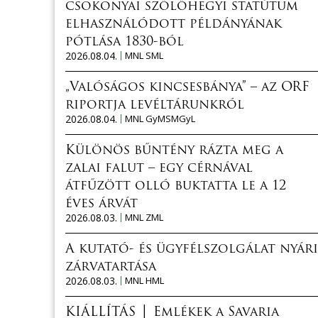
csokonyai szőlőhegyi statútum
elhasználódott példányának
pótlása 1830-ból
2026.08.04.
MNL SML
„Valóságos kincsesbánya” – az ORF
riportja levéltárunkról
2026.08.04.
MNL GyMSMGyL
Különös bűntény rázta meg a
zalai falut – egy cérnával
átfűzött olló buktatta le a 12
éves árvát
2026.08.03.
MNL ZML
A kutató- és ügyfélszolgálat nyári
zárvatartása
2026.08.03.
MNL HML
KIÁLLÍTÁS │ Emlékek a Savaria