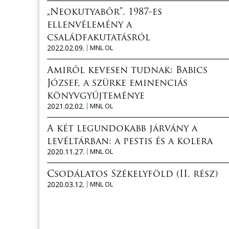
„Neokutyabőr”. 1987-es
ellenvélemény a
családfakutatásról
2022.02.09.
MNL OL
Amiről kevesen tudnak: Babics
József, a szürke eminenciás
könyvgyűjteménye
2021.02.02.
MNL OL
A két legundokabb járvány a
levéltárban: a pestis és a kolera
2020.11.27.
MNL OL
Csodálatos Székelyföld (II. rész)
2020.03.12.
MNL OL