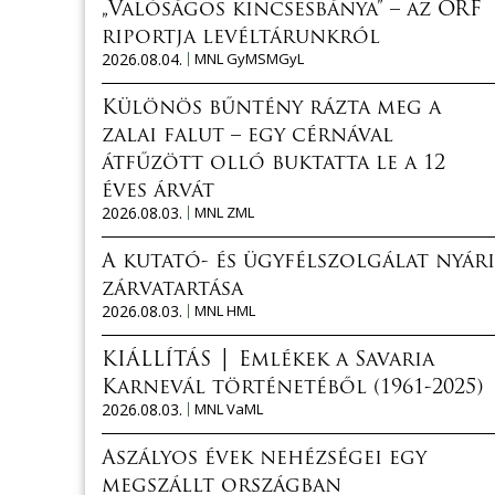
„Valóságos kincsesbánya” – az ORF
riportja levéltárunkról
2026.08.04.
MNL GyMSMGyL
Különös bűntény rázta meg a
zalai falut – egy cérnával
átfűzött olló buktatta le a 12
éves árvát
2026.08.03.
MNL ZML
A kutató- és ügyfélszolgálat nyári
zárvatartása
2026.08.03.
MNL HML
KIÁLLÍTÁS │ Emlékek a Savaria
Karnevál történetéből (1961-2025)
2026.08.03.
MNL VaML
Aszályos évek nehézségei egy
megszállt országban