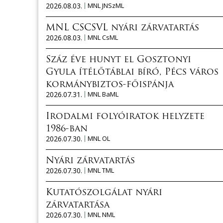
2026.08.03.
MNL JNSzML
MNL CSCSVL nyári zárvatartás
2026.08.03.
MNL CsML
Száz éve hunyt el Gosztonyi
Gyula ítélőtáblai bíró, Pécs város
kormánybiztos-főispánja
2026.07.31.
MNL BaML
Irodalmi folyóiratok helyzete
1986-ban
2026.07.30.
MNL OL
Nyári zárvatartás
2026.07.30.
MNL TML
Kutatószolgálat nyári
zárvatartása
2026.07.30.
MNL NML