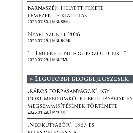
Barnaszén helyett fekete
lemezek... - kiállítás
2026.07.30.
MNL KEML
Nyári szünet 2026
2026.07.29.
MNL BéML
"... Emléke élni fog közöttünk..."
2026.07.29.
MNL TML
Legutóbbi blogbejegyzések
„Káros forrásanyagok” Egy
dokumentumkötet betiltásának és
megsemmisítésének története
2026.01.28.
MNL OL
„Neokutyabőr”. 1987-es
ellenvélemény a