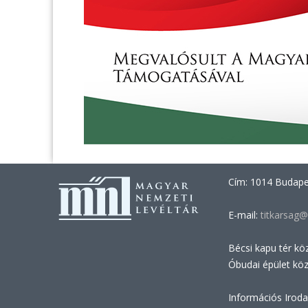
Cím: 1014 Budapes
E-mail:
titkarsag@
Bécsi kapu tér kö
Óbudai épület kö
Információs Iroda