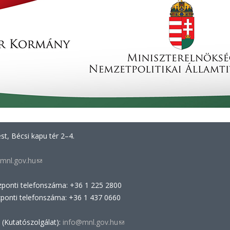
t, Bécsi kapu tér 2–4.
mnl.gov.hu
(link
sends
zponti telefonszáma: +36 1 225 2800
e-
zponti telefonszáma: +36 1 437 0660
mail)
 (Kutatószolgálat):
info@mnl.gov.hu
(link