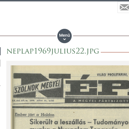
neplap1969julius22.jpg