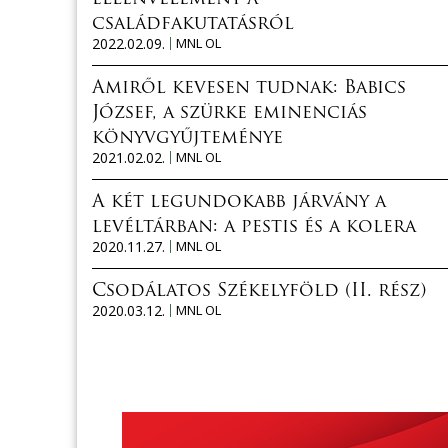
családfakutatásról
2022.02.09.
MNL OL
Amiről kevesen tudnak: Babics
József, a szürke eminenciás
könyvgyűjteménye
2021.02.02.
MNL OL
A két legundokabb járvány a
levéltárban: a pestis és a kolera
2020.11.27.
MNL OL
Csodálatos Székelyföld (II. rész)
2020.03.12.
MNL OL