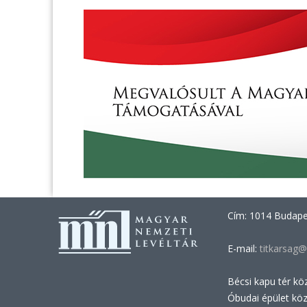
Cím: 1014 Budapes
E-mail:
titkarsag@
Bécsi kapu tér kö
Óbudai épület kö