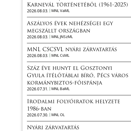
Karnevál történetéből (1961-2025)
2026.08.03.
MNL VaML
Aszályos évek nehézségei egy
megszállt országban
2026.08.03.
MNL JNSzML
MNL CSCSVL nyári zárvatartás
2026.08.03.
MNL CsML
Száz éve hunyt el Gosztonyi
Gyula ítélőtáblai bíró, Pécs város
kormánybiztos-főispánja
2026.07.31.
MNL BaML
Irodalmi folyóiratok helyzete
1986-ban
2026.07.30.
MNL OL
Nyári zárvatartás