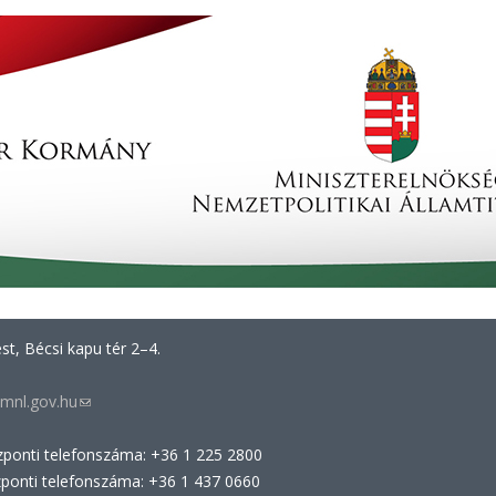
t, Bécsi kapu tér 2–4.
mnl.gov.hu
(link
sends
zponti telefonszáma: +36 1 225 2800
e-
zponti telefonszáma: +36 1 437 0660
mail)