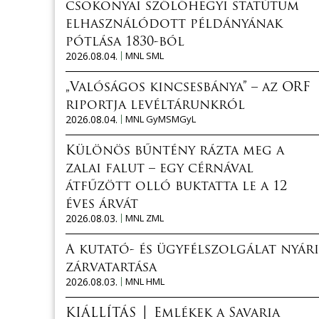
csokonyai szőlőhegyi statútum
elhasználódott példányának
pótlása 1830-ból
2026.08.04.
MNL SML
„Valóságos kincsesbánya” – az ORF
riportja levéltárunkról
2026.08.04.
MNL GyMSMGyL
Különös bűntény rázta meg a
zalai falut – egy cérnával
átfűzött olló buktatta le a 12
éves árvát
2026.08.03.
MNL ZML
A kutató- és ügyfélszolgálat nyári
zárvatartása
2026.08.03.
MNL HML
KIÁLLÍTÁS │ Emlékek a Savaria