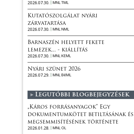
2026.07.30.
MNL TML
Kutatószolgálat nyári
zárvatartása
2026.07.30.
MNL NML
Barnaszén helyett fekete
lemezek... - kiállítás
2026.07.30.
MNL KEML
Nyári szünet 2026
2026.07.29.
MNL BéML
Legutóbbi blogbejegyzések
„Káros forrásanyagok” Egy
dokumentumkötet betiltásának és
megsemmisítésének története
2026.01.28.
MNL OL