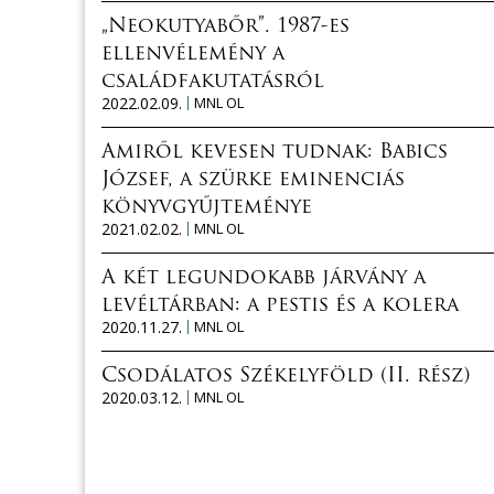
„Neokutyabőr”. 1987-es
ellenvélemény a
családfakutatásról
2022.02.09.
MNL OL
Amiről kevesen tudnak: Babics
József, a szürke eminenciás
könyvgyűjteménye
2021.02.02.
MNL OL
A két legundokabb járvány a
levéltárban: a pestis és a kolera
2020.11.27.
MNL OL
Csodálatos Székelyföld (II. rész)
2020.03.12.
MNL OL