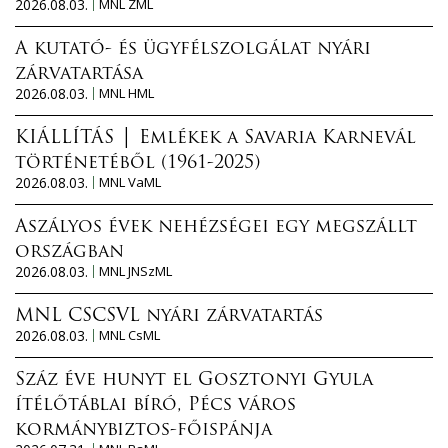
2026.08.03.
MNL ZML
A kutató- és ügyfélszolgálat nyári
zárvatartása
2026.08.03.
MNL HML
KIÁLLÍTÁS │ Emlékek a Savaria Karnevál
történetéből (1961-2025)
2026.08.03.
MNL VaML
Aszályos évek nehézségei egy megszállt
országban
2026.08.03.
MNL JNSzML
MNL CSCSVL nyári zárvatartás
2026.08.03.
MNL CsML
Száz éve hunyt el Gosztonyi Gyula
ítélőtáblai bíró, Pécs város
kormánybiztos-főispánja