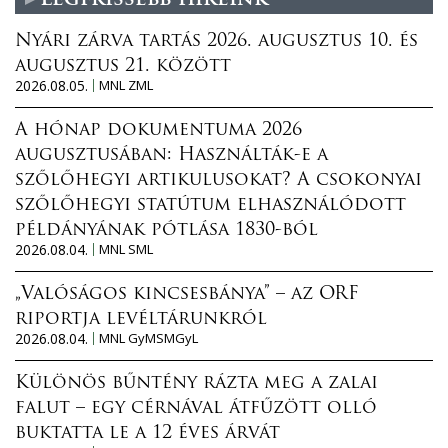
Nyári zárva tartás 2026. augusztus 10. és
augusztus 21. között
2026.08.05.
MNL ZML
A hónap dokumentuma 2026
augusztusában: Használták-e a
szőlőhegyi artikulusokat? A csokonyai
szőlőhegyi statútum elhasználódott
példányának pótlása 1830-ból
2026.08.04.
MNL SML
„Valóságos kincsesbánya” – az ORF
riportja levéltárunkról
2026.08.04.
MNL GyMSMGyL
Különös bűntény rázta meg a zalai
falut – egy cérnával átfűzött olló
buktatta le a 12 éves árvát