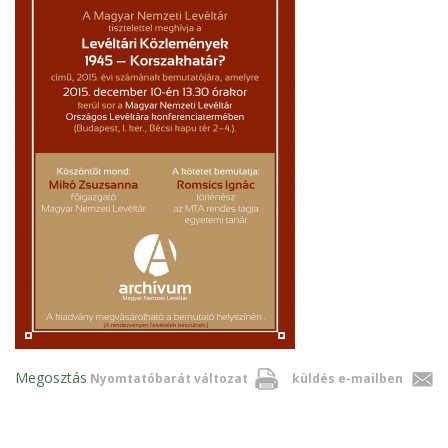
Megosztás
Nyomtatóbarát változat
küldés e-mailben