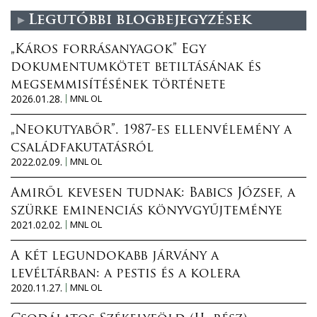
Legutóbbi blogbejegyzések
„Káros forrásanyagok” Egy
dokumentumkötet betiltásának és
megsemmisítésének története
2026.01.28.
MNL OL
„Neokutyabőr”. 1987-es ellenvélemény a
családfakutatásról
2022.02.09.
MNL OL
Amiről kevesen tudnak: Babics József, a
szürke eminenciás könyvgyűjteménye
2021.02.02.
MNL OL
A két legundokabb járvány a
levéltárban: a pestis és a kolera
2020.11.27.
MNL OL