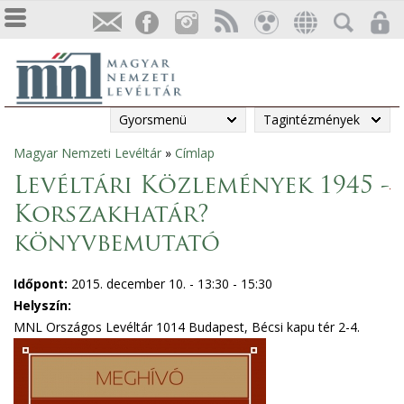
Gyorsmenü
Tagintézmények
Magyar Nemzeti Levéltár
»
Címlap
Jelenlegi
Levéltári Közlemények 1945 -
hely
Korszakhatár?
könyvbemutató
Időpont:
2015. december 10. -
13:30
-
15:30
Helyszín:
MNL Országos Levéltár 1014 Budapest, Bécsi kapu tér 2-4.