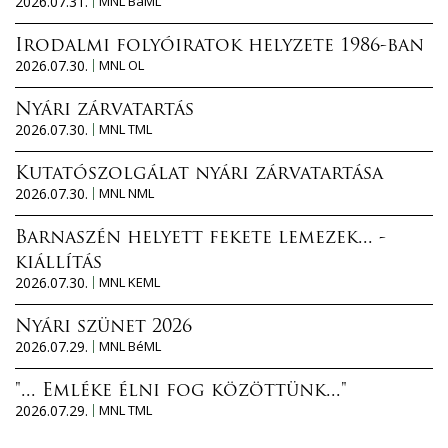
2026.07.31.
MNL BaML
Irodalmi folyóiratok helyzete 1986-ban
2026.07.30.
MNL OL
Nyári zárvatartás
2026.07.30.
MNL TML
Kutatószolgálat nyári zárvatartása
2026.07.30.
MNL NML
Barnaszén helyett fekete lemezek... -
kiállítás
2026.07.30.
MNL KEML
Nyári szünet 2026
2026.07.29.
MNL BéML
"... Emléke élni fog közöttünk..."
2026.07.29.
MNL TML