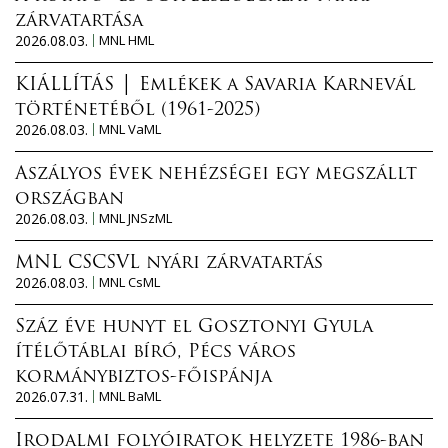
zárvatartása
2026.08.03.
MNL HML
KIÁLLÍTÁS │ Emlékek a Savaria Karnevál
történetéből (1961-2025)
2026.08.03.
MNL VaML
Aszályos évek nehézségei egy megszállt
országban
2026.08.03.
MNL JNSzML
MNL CSCSVL nyári zárvatartás
2026.08.03.
MNL CsML
Száz éve hunyt el Gosztonyi Gyula
ítélőtáblai bíró, Pécs város
kormánybiztos-főispánja
2026.07.31.
MNL BaML
Irodalmi folyóiratok helyzete 1986-ban