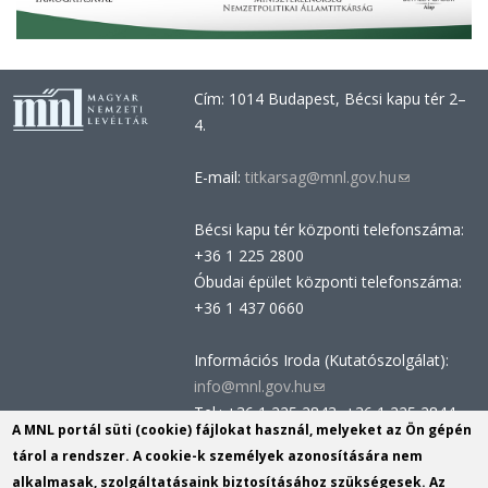
Cím: 1014 Budapest, Bécsi kapu tér 2–
4.
E-mail:
titkarsag@mnl.gov.hu
(link
sends
Bécsi kapu tér központi telefonszáma:
e-
+36 1 225 2800
mail)
Óbudai épület központi telefonszáma:
+36 1 437 0660
Információs Iroda (Kutatószolgálat):
info@mnl.gov.hu
(link
Tel.: +36 1 225 2843, +36 1 225 2844
sends
A MNL portál süti (cookie) fájlokat használ, melyeket az Ön gépén
Postacím: 1014 Budapest, Bécsi kapu
e-
tárol a rendszer. A cookie-k személyek azonosítására nem
tér 2-4.
mail)
alkalmasak, szolgáltatásaink biztosításához szükségesek. Az