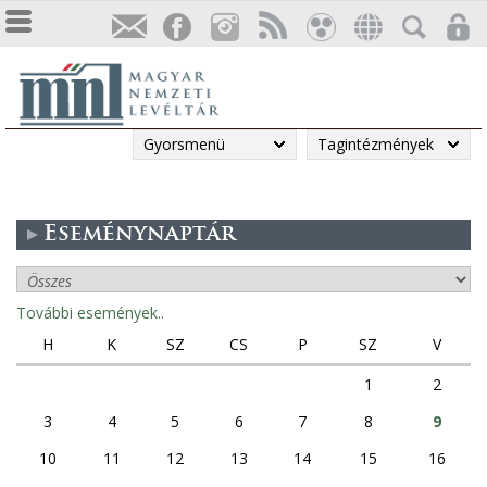
Gyorsmenü
Tagintézmények
Eseménynaptár
További események..
H
K
SZ
CS
P
SZ
V
1
2
3
4
5
6
7
8
9
10
11
12
13
14
15
16