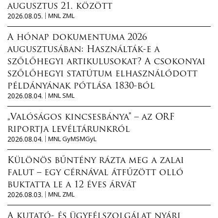
augusztus 21. között
2026.08.05.
MNL ZML
A hónap dokumentuma 2026
augusztusában: Használták-e a
szőlőhegyi artikulusokat? A csokonyai
szőlőhegyi statútum elhasználódott
példányának pótlása 1830-ból
2026.08.04.
MNL SML
„Valóságos kincsesbánya” – az ORF
riportja levéltárunkról
2026.08.04.
MNL GyMSMGyL
Különös bűntény rázta meg a zalai
falut – egy cérnával átfűzött olló
buktatta le a 12 éves árvát
2026.08.03.
MNL ZML
A kutató- és ügyfélszolgálat nyári