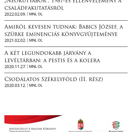
„Neokutyabőr”. 1987-es ellenvélemény a
családfakutatásról
2022.02.09.
MNL OL
Amiről kevesen tudnak: Babics József, a
szürke eminenciás könyvgyűjteménye
2021.02.02.
MNL OL
A két legundokabb járvány a
levéltárban: a pestis és a kolera
2020.11.27.
MNL OL
Csodálatos Székelyföld (II. rész)
2020.03.12.
MNL OL