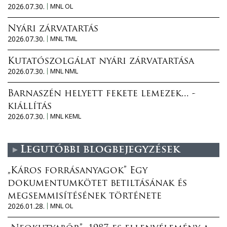
2026.07.30.
MNL OL
Nyári zárvatartás
2026.07.30.
MNL TML
Kutatószolgálat nyári zárvatartása
2026.07.30.
MNL NML
Barnaszén helyett fekete lemezek... -
kiállítás
2026.07.30.
MNL KEML
Legutóbbi blogbejegyzések
„Káros forrásanyagok” Egy
dokumentumkötet betiltásának és
megsemmisítésének története
2026.01.28.
MNL OL