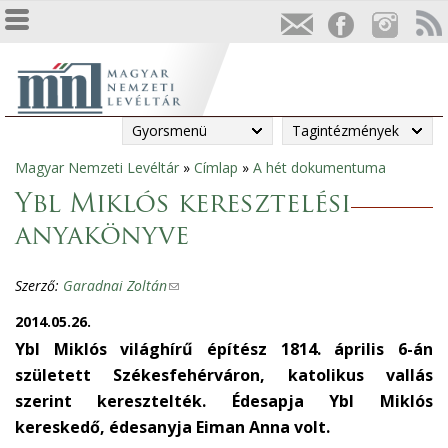
Gyorsmenü
Tagintézmények
Magyar Nemzeti Levéltár
»
Címlap
»
A hét dokumentuma
Jelenlegi
Ybl Miklós keresztelési
hely
anyakönyve
Szerző:
Garadnai Zoltán
(
l
2014.05.26.
i
Ybl Miklós világhírű építész 1814. április 6-án
n
született Székesfehérváron, katolikus vallás
k
szerint keresztelték. Édesapja Ybl Miklós
s
kereskedő, édesanyja Eiman Anna volt.
e