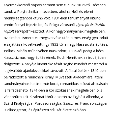
n
Gyermekkoráról sajnos semmit sem tudunk. 1825-től Bécsben
d
tanult a Polytechnikai Intézetben, ahol rajzból és elemi
s
mennyiségtanból kitűnő volt. 1831-ben tanulmányait kitűnő
e
eredménnyel fejezte be, és Prága városáról
„igen jól és tisztán
-
rajzolt térképet"
készített. A kor hagyományainak megfelelően,
m
az elméleti ismeretek megszerzése után a mesterség gyakorlati
a
i
elsajátítása következett, így 1832-től a nagy klasszicista építész,
l
Pollack Mihály műhelyében inaskodott, 1836-tól pedig a bécsi
)
klasszicizmus nagy építészének, Koch Henriknek az irodájában
dolgozott. A pályája kibontakozását segítő mindkét mestertől a
legkiválóbb ajánlólevelekkel távozott. A fiatal építész 1840-ben
beiratkozott a müncheni Királyi Művészeti Akadémiára, itteni
tanulmányainak hatása már korai, romantikus stílusú alkotásain
is felfedezhető. 1841-ben a kor szokásának megfelelően ő is
vándorútra kelt. Szakmai körútja során az Egyházi Államba, a
Szárd Királyságba, Poroszországba, Szász- és Franciaországba
is ellátogatott, és építészeti stílusát életre szólóan