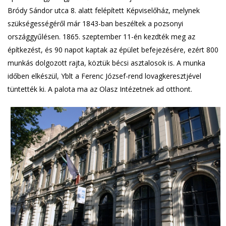
Bródy Sándor utca 8. alatt felépített Képviselőház, melynek
szükségességéről már 1843-ban beszéltek a pozsonyi
országgyűlésen. 1865. szeptember 11-én kezdték meg az
építkezést, és 90 napot kaptak az épület befejezésére, ezért 800
munkás dolgozott rajta, köztük bécsi asztalosok is. A munka
időben elkészül, Yblt a Ferenc József-rend lovagkeresztjével
tüntették ki. A palota ma az Olasz Intézetnek ad otthont.