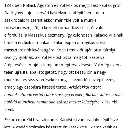
1847-ben Pollack Ágoston és Ybl Miklós megbízást kaptak gróf
Batthyány Lajos ikervári kastélyának átépítésére, de a
szakirodalom szerint ekkor már Yblé volt a munka
oroszlánrésze, sőt, a kezdeti romantikus stílustól való
elfordulás, a klasszikus eszmény, így különösen Palladio villáinak
hatása érződik a munkán - talán éppen a tragikus sorsú
miniszterelnök kívánságára. Koch Henrik őt ajánlotta Károlyi
György grófnak, aki Ybl Miklóst bízta meg fóti kastélya
átépítésével, majd a templom megtervezésével. Ybl még ezen a
télen újra Itáliába látogatott, hogy ott készüljön a nagy
munkára, és visszatérésekor meg is kezdődött az építkezés,
amely egy csapásra híressé tette:
„Árkádokkal áttört
homlokzatának vérbő robusztussága eredeti, Barbár válasz a már
halódó müncheni romantika száraz mesterkéltségére"
- írta Ybl
Ervin.
Ekkora már Ybl hivatalosan is Károlyi István uradalmi építésze
lett. A család számára készített épületek közül kiemelkedik az