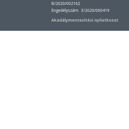
B/2020/002162
Engedélyszám: E/2020/000419
Akadálymentesítési nyilatkozat