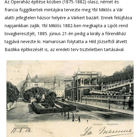
Az Operaház építése közben (1875-1882) olasz, német és
francia függőkertek mintájára tervezte meg Ybl Miklós a Vár
alatti jellegtelen házsor helyére a Várkert bazárt. Ennek felújítása
napjainkban zajlik. Ybl Miklós 1882-ben megkapta a Lipót-rend
lovagkeresztjét, 1885. június 21-én pedig a király a főrendiház
tagjává nevezte ki. Hamarosan folytatta a Hild Józseftől átvett
Bazilika építkezését is, az eredeti terv tiszteletben tartásával.