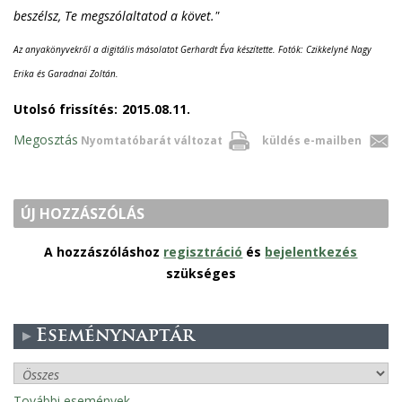
beszélsz, Te megszólaltatod a követ."
Az anyakönyvekről a digitális másolatot Gerhardt Éva készítette. Fotók: Czikkelyné Nagy
Erika és Garadnai Zoltán.
Utolsó frissítés:
2015.08.11.
Megosztás
Nyomtatóbarát változat
küldés e-mailben
ÚJ HOZZÁSZÓLÁS
A hozzászóláshoz
regisztráció
és
bejelentkezés
szükséges
Eseménynaptár
További események..