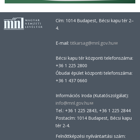
Cím: 1014 Budapest, Bécsi kapu tér 2–
4.
E-mail:
titkarsag@mnl.gov.hu
(link
sends
Bécsi kapu tér központi telefonszáma:
e-
+36 1 225 2800
mail)
Óbudai épület központi telefonszáma:
+36 1 437 0660
Információs Iroda (Kutatószolgálat):
info@mnl.gov.hu
(link
Tel.: +36 1 225 2843, +36 1 225 2844
sends
Postacím: 1014 Budapest, Bécsi kapu
e-
tér 2-4.
mail)
Felnőttképzési nyilvántartási szám: