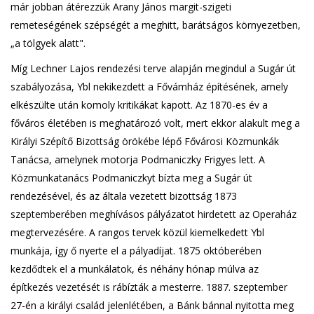
már jobban átérezzük Arany János margit-szigeti
remeteségének szépségét a meghitt, barátságos környezetben,
„a tölgyek alatt".
Míg Lechner Lajos rendezési terve alapján megindul a Sugár út
szabályozása, Ybl nekikezdett a Fővámház építésének, amely
elkészülte után komoly kritikákat kapott. Az 1870-es év a
főváros életében is meghatározó volt, mert ekkor alakult meg a
Királyi Szépítő Bizottság örökébe lépő Fővárosi Közmunkák
Tanácsa, amelynek motorja Podmaniczky Frigyes lett. A
Közmunkatanács Podmaniczkyt bízta meg a Sugár út
rendezésével, és az általa vezetett bizottság 1873
szeptemberében meghívásos pályázatot hirdetett az Operaház
megtervezésére. A rangos tervek közül kiemelkedett Ybl
munkája, így ő nyerte el a pályadíjat. 1875 októberében
kezdődtek el a munkálatok, és néhány hónap múlva az
építkezés vezetését is rábízták a mesterre. 1887. szeptember
27-én a királyi család jelenlétében, a Bánk bánnal nyitotta meg