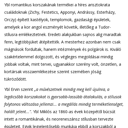
Ybl romantikus korszakának termékei a híres arisztokrata
családoknak (Zichy, Festetics, Apponyi, Andrássy, Esterházy,
Orczy) épített kastélyok, templomok, gazdasági épületek,
amelyek a kor angol eszményét követik, illetőleg a Tudor-
stílusra emlékeztetnek. Eredeti alakjukban sajnos alig maradtak
fenn, legtöbbjüket átépítették. A mesterhez azonban nem csak
mágnások fordultak, hanem intézmények és polgárok is. Kiváló
szakértelemmel dolgozott, és végleges megoldásai mindig
jobbak voltak, mint tervei, ugyanakkor szerény volt, önzetlen, a
kortársak visszaemlékezése szerint szemében jóság
tükröződött.
Ybl Ervin szerint
„a művészetnek mindig meg kell újulnia, a
legdicsőbb korszakokat is gyorsabb-lassúbb átalakulás, a stílusok
folytonos változása jellemzi... a megállás mindig terméketlenséget,
halált jelent...".
Ybl Miklós az 1860-as évek közepétől búcsút
intett a romantikának, és neoreneszánsz stílusban tervezte
épületeit. Egyik legjelentősebb munkája ebből a korszakból a