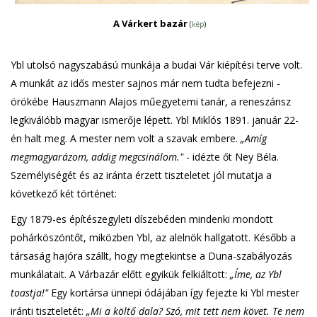
A Várkert bazár
(
kép
)
Ybl utolsó nagyszabású munkája a budai Vár kiépítési terve volt.
A munkát az idős mester sajnos már nem tudta befejezni -
örökébe Hauszmann Alajos műegyetemi tanár, a reneszánsz
legkiválóbb magyar ismerője lépett. Ybl Miklós 1891. január 22-
én halt meg. A mester nem volt a szavak embere.
„Amíg
megmagyarázom, addig megcsinálom."
- idézte őt Ney Béla.
Személyiségét és az iránta érzett tiszteletet jól mutatja a
következő két történet:
Egy 1879-es építészegyleti díszebéden mindenki mondott
pohárköszöntőt, miközben Ybl, az alelnök hallgatott. Később a
társaság hajóra szállt, hogy megtekintse a Duna-szabályozás
munkálatait. A Várbazár előtt egyikük felkiáltott:
„Íme, az Ybl
toastja!"
Egy kortársa ünnepi ódájában így fejezte ki Ybl mester
iránti tiszteletét:
„Mi a költő dala? Szó, mit tett nem követ. Te nem