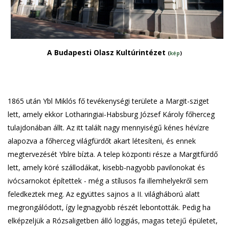
A Budapesti Olasz Kultúrintézet
(
kép
)
1865 után Ybl Miklós fő tevékenységi területe a Margit-sziget
lett, amely ekkor Lotharingiai-Habsburg József Károly főherceg
tulajdonában állt. Az itt talált nagy mennyiségű kénes hévízre
alapozva a főherceg világfürdőt akart létesíteni, és ennek
megtervezését Yblre bízta. A telep központi része a Margitfürdő
lett, amely köré szállodákat, kisebb-nagyobb pavilonokat és
ivócsarnokot építettek - még a stílusos fa illemhelyekről sem
feledkeztek meg. Az együttes sajnos a II. világháború alatt
megrongálódott, így legnagyobb részét lebontották. Pedig ha
elképzeljük a Rózsaligetben álló loggiás, magas tetejű épületet,