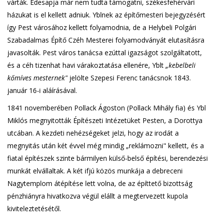
várták. Édesapja már nem tudta támogatni, székesfehérvári
házukat is el kellett adniuk. Yblnek az építőmesteri bejegyzésért
így Pest városához kellett folyamodnia, de a Helybeli Polgári
Szabadalmas Építő Czéh Mesterei folyamodványát elutasításra
javasolták. Pest város tanácsa ezúttal igazságot szolgáltatott,
és a céh tizenhat havi várakoztatása ellenére, Yblt
„kebelbeli
kőmíves mesternek"
jelölte Szepesi Ferenc tanácsnok 1843.
január 16-i aláírásával.
1841 novemberében Pollack Ágoston (Pollack Mihály fia) és Ybl
Miklós megnyitották Építészeti Intézetüket Pesten, a Dorottya
utcában. A kezdeti nehézségeket jelzi, hogy az irodát a
megnyitás után két évvel még mindig „reklámozni" kellett, és a
fiatal építészek szinte bármilyen külső-belső építési, berendezési
munkát elvállaltak. A két ifjú közös munkája a debreceni
Nagytemplom átépítése lett volna, de az építtető bizottság
pénzhiányra hivatkozva végül elállt a megtervezett kupola
kiviteleztetésétől.