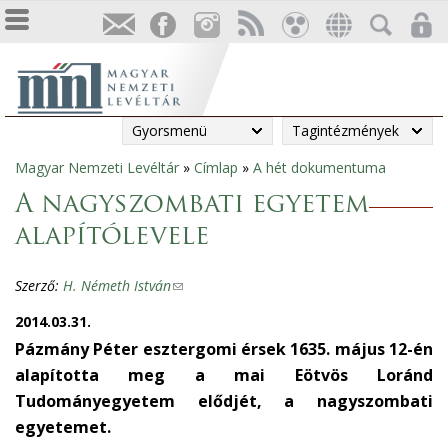
Gyorsmenü
Tagintézmények
Magyar Nemzeti Levéltár
»
Címlap
»
A hét dokumentuma
Jelenlegi
A nagyszombati egyetem
hely
alapítólevele
Szerző:
H. Németh István
(
l
2014.03.31.
i
Pázmány Péter esztergomi érsek 1635. május 12-én
n
alapította meg a mai Eötvös Loránd
k
Tudományegyetem elődjét, a nagyszombati
s
egyetemet.
e