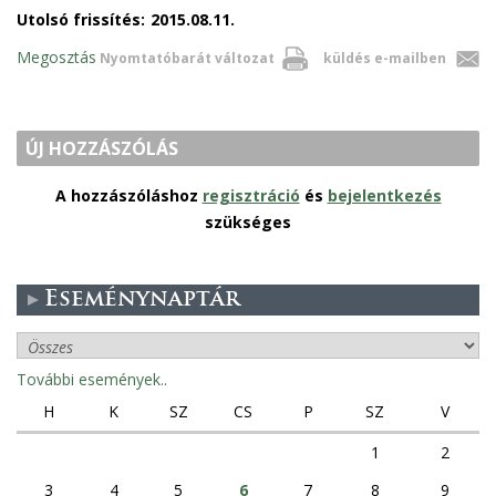
Utolsó frissítés:
2015.08.11.
Megosztás
Nyomtatóbarát változat
küldés e-mailben
ÚJ HOZZÁSZÓLÁS
A hozzászóláshoz
regisztráció
és
bejelentkezés
szükséges
Eseménynaptár
További események..
H
K
SZ
CS
P
SZ
V
1
2
3
4
5
6
7
8
9