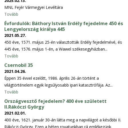
2025.02.13.
MNL Fejér Vármegyei Levéltára
Tovább
Évfordulók: Báthory István Erdély fejedelme 450 és
Lengyelország királya 445
2021.05.27.
450 éve, 1571. május 25-én választották Erdély fejedelmévé, és
445 éve, 1576. május 1-én, a Wawel székesegyházban...
Tovább
Csernobil 35
2021.04.26.
Éppen 35 évvel ezelőtt, 1986. április 26-án történt a
világtörténelem egyik legsúlyosabb ipari katasztrófája. Az...
Tovább
Országvesztő fejedelem? 400 éve született
II.Rákóczi György
2021.02.01.
400 éve, 1621. január 30-án látta meg a napvilágot a későbbi II.
Rákóczi György. Ezen a héten rovatunkban rá emlékezünk.