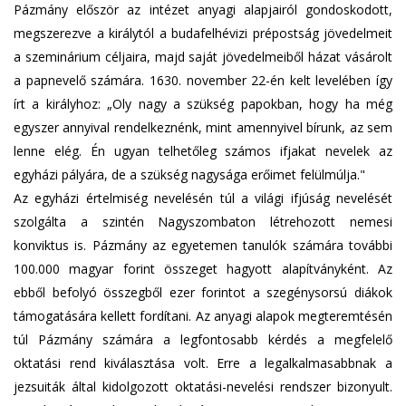
Pázmány először az intézet anyagi alapjairól gondoskodott,
megszerezve a királytól a budafelhévizi prépostság jövedelmeit
a szeminárium céljaira, majd saját jövedelmeiből házat vásárolt
a papnevelő számára. 1630. november 22-én kelt levelében így
írt a királyhoz: „Oly nagy a szükség papokban, hogy ha még
egyszer annyival rendelkeznénk, mint amennyivel bírunk, az sem
lenne elég. Én ugyan telhetőleg számos ifjakat nevelek az
egyházi pályára, de a szükség nagysága erőimet felülmúlja."
Az egyházi értelmiség nevelésén túl a világi ifjúság nevelését
szolgálta a szintén Nagyszombaton létrehozott nemesi
konviktus is. Pázmány az egyetemen tanulók számára további
100.000 magyar forint összeget hagyott alapítványként. Az
ebből befolyó összegből ezer forintot a szegénysorsú diákok
támogatására kellett fordítani. Az anyagi alapok megteremtésén
túl Pázmány számára a legfontosabb kérdés a megfelelő
oktatási rend kiválasztása volt. Erre a legalkalmasabbnak a
jezsuiták által kidolgozott oktatási-nevelési rendszer bizonyult.