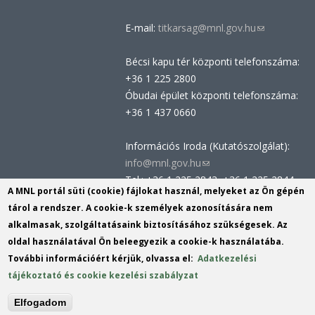
E-mail:
titkarsag@mnl.gov.hu
(link
sends
Bécsi kapu tér központi telefonszáma:
e-
+36 1 225 2800
mail)
Óbudai épület központi telefonszáma:
+36 1 437 0660
Információs Iroda (Kutatószolgálat):
info@mnl.gov.hu
(link
Tel.: +36 1 225 2843, +36 1 225 2844
sends
A MNL portál süti (cookie) fájlokat használ, melyeket az Ön gépén
Postacím: 1014 Budapest, Bécsi kapu
e-
tárol a rendszer. A cookie-k személyek azonosítására nem
tér 2-4.
mail)
alkalmasak, szolgáltatásaink biztosításához szükségesek. Az
Felnőttképzési nyilvántartási szám:
oldal használatával Ön beleegyezik a cookie-k használatába.
B/2020/002162
További információért kérjük, olvassa el:
Adatkezelési
Engedélyszám: E/2020/000419
tájékoztató és cookie kezelési szabályzat
Akadálymentesítési nyilatkozat
Elfogadom