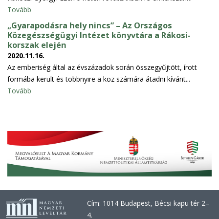
Tovább
„Gyarapodásra hely nincs” – Az Országos
Közegészségügyi Intézet könyvtára a Rákosi-
korszak elején
2020.11.16.
Az emberiség által az évszázadok során összegyűjtött, írott
formába került és többnyire a köz számára átadni kívánt...
Tovább
Cím: 1014 Budapest, Bécsi kapu tér 2–
4.