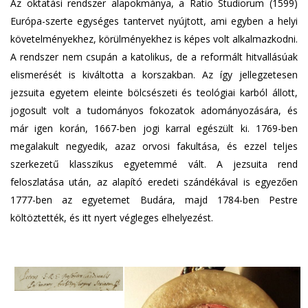
Az oktatási rendszer alapokmánya, a Ratio Studiorum (1599)
Európa-szerte egységes tantervet nyújtott, ami egyben a helyi
követelményekhez, körülményekhez is képes volt alkalmazkodni.
A rendszer nem csupán a katolikus, de a reformált hitvallásúak
elismerését is kiváltotta a korszakban. Az így jellegzetesen
jezsuita egyetem eleinte bölcsészeti és teológiai karból állott,
jogosult volt a tudományos fokozatok adományozására, és
már igen korán, 1667-ben jogi karral egészült ki. 1769-ben
megalakult negyedik, azaz orvosi fakultása, és ezzel teljes
szerkezetű klasszikus egyetemmé vált. A jezsuita rend
feloszlatása után, az alapító eredeti szándékával is egyezően
1777-ben az egyetemet Budára, majd 1784-ben Pestre
költöztették, és itt nyert végleges elhelyezést.