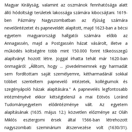
Magyar Királyság, valamint az oszmánok fennhatósága alatt
álló hódoltsági területek lakossága számára kibocsájtani. 1619-
ben Pázmány Nagyszombatban az ifjúság számára
nevelőintézetet és papneveldét alapított, majd 1623-ban a bécsi
egyetem magyarországi hallgatói számára előbb az
Annagassén, majd a Postgassén házat vásárolt, illetve a
működés költségére több mint 150.000 forint tőkeösszegű
alapítványt hozott létre. Joggal írhatta tehát már 1620-ban
önmagáról: „Állítom, hogy ... jövedelmeimnek egy harmadát
sem fordítottam saját személyemre, kétharmadánál sokkal
többet szenteltem papnevelő intézetek, kollégiumok és
szegényápoló házak alapítására." A papnevelés legfontosabb
intézményévé ekkor kétségtelenül a mai Eötvös Loránd
Tudományegyetem elődintézménye vált. Az egyetem
alapításának (1635. május 12.) közvetlen előzménye az Oláh
Miklós esztergomi érsek által 1566-ban létrehozott
nagyszombati szeminárium átszervezése volt (1630/31).