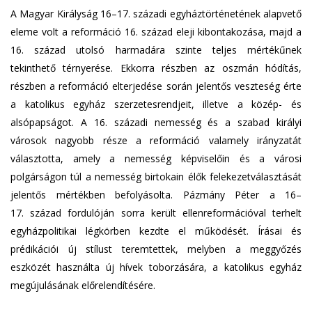
n
A Magyar Királyság 16–17. századi egyháztörténetének alapvető
d
eleme volt a reformáció 16. század eleji kibontakozása, majd a
s
16. század utolsó harmadára szinte teljes mértékűnek
e
tekinthető térnyerése. Ekkorra részben az oszmán hódítás,
-
részben a reformáció elterjedése során jelentős veszteség érte
m
a katolikus egyház szerzetesrendjeit, illetve a közép- és
a
i
alsópapságot. A 16. századi nemesség és a szabad királyi
l
városok nagyobb része a reformáció valamely irányzatát
)
választotta, amely a nemesség képviselőin és a városi
polgárságon túl a nemesség birtokain élők felekezetválasztását
jelentős mértékben befolyásolta. Pázmány Péter a 16–
17. század fordulóján sorra került ellenreformációval terhelt
egyházpolitikai légkörben kezdte el működését. Írásai és
prédikációi új stílust teremtettek, melyben a meggyőzés
eszközét használta új hívek toborzására, a katolikus egyház
megújulásának előrelendítésére.