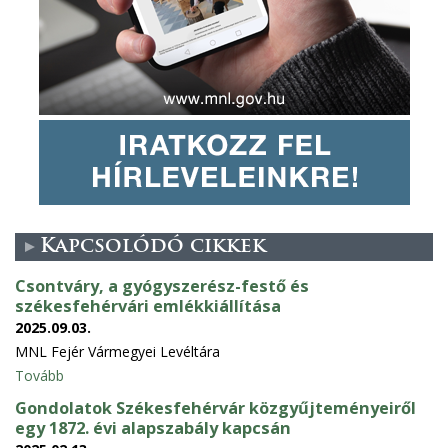
Kapcsolódó cikkek
Csontváry, a gyógyszerész-festő és
székesfehérvári emlékkiállítása
2025.09.03.
MNL Fejér Vármegyei Levéltára
Tovább
Gondolatok Székesfehérvár közgyűjteményeiről
egy 1872. évi alapszabály kapcsán