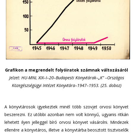
Grafikon a megrendelt folyóiratok számnak változásáról
Jelzet: HU-MNL XIX–I–20–Budapesti Könyvtárak–„K” –Országos
Közegészségügyi Intézet Könyvtára–1947–1953. (25. doboz)
A könyvtárosok igyekeztek minél több szovjet orvosi könyvet
beszerezni. Ez utóbbi azonban nem volt könnyű, ugyanis ritkán
lehetett ilyen jelleggel bíró orvosi könyvet vásárolni. Mindezek
ellenére a könyvtáros, illetve a könyvtárba beosztott tisztviselők