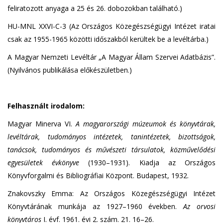
feliratozott anyaga a 25 és 26. dobozokban található.)
HU-MNL XXVI-C-3 (Az Országos Közegészségügyi Intézet iratai
csak az 1955-1965 közötti időszakból kerültek be a levéltárba.)
A Magyar Nemzeti Levéltár „A Magyar Állam Szervei Adatbázis”.
(Nyilvános publikálása előkészületben.)
Felhasznált irodalom:
Magyar Minerva VI.
A magyarországi múzeumok és könyvtárak,
levéltárak, tudományos intézetek, tanintézetek, bizottságok,
tanácsok, tudományos és művészeti társulatok, közművelődési
egyesületek évkönyve
(1930–1931). Kiadja az Országos
Könyvforgalmi és Bibliográfiai Központ. Budapest, 1932.
Znakovszky Emma: Az Országos Közegészségügyi Intézet
Könyvtárának munkája az 1927–1960 években.
Az orvosi
könyvtáros
I. évf. 1961. évi 2. szám. 21. 16–26.