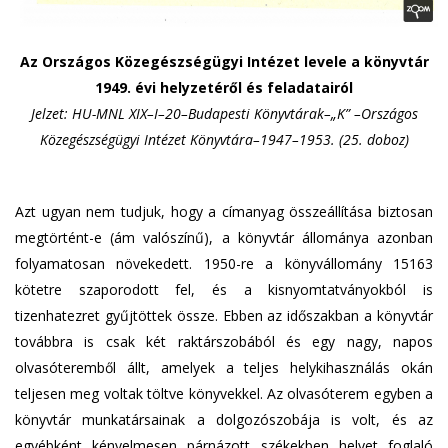
Az Országos Közegészségügyi Intézet levele a könyvtár
1949. évi helyzetéről és feladatairól
Jelzet: HU-MNL XIX–I–20–Budapesti Könyvtárak–„K” –Országos
Közegészségügyi Intézet Könyvtára–1947–1953. (25. doboz)
Azt ugyan nem tudjuk, hogy a címanyag összeállítása biztosan
megtörtént-e (ám valószínű), a könyvtár állománya azonban
folyamatosan növekedett. 1950-re a könyvállomány 15163
kötetre szaporodott fel, és a kisnyomtatványokból is
tizenhatezret gyűjtöttek össze. Ebben az időszakban a könyvtár
továbbra is csak két raktárszobából és egy nagy, napos
olvasóteremből állt, amelyek a teljes helykihasználás okán
teljesen meg voltak töltve könyvekkel. Az olvasóterem egyben a
könyvtár munkatársainak a dolgozószobája is volt, és az
egyébként kényelmesen párnázott székekben helyet foglaló