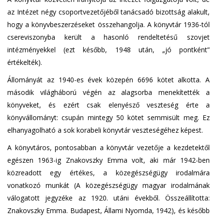
az Intézet négy csoportvezetőjéből tanácsadó bizottság alakult,
hogy a könyvbeszerzéseket összehangolja. A könyvtár 1936-tól
csereviszonyba került a hasonló rendeltetésű szovjet
intézményekkel (ezt később, 1948 után, „jó pontként”
értékelték).
Állományát az 1940-es évek közepén 6696 kötet alkotta. A
második világháború végén az alagsorba menekítették a
könyveket, és ezért csak elenyésző veszteség érte a
könyvállományt: csupán mintegy 50 kötet semmisült meg. Ez
elhanyagolható a sok korabeli könyvtár veszteségéhez képest.
A könyvtáros, pontosabban a könyvtár vezetője a kezdetektől
egészen 1963-ig Znakovszky Emma volt, aki már 1942-ben
közreadott egy értékes, a közegészségügy irodalmára
vonatkozó munkát (A közegészségügy magyar irodalmának
válogatott jegyzéke az 1920. utáni évekből. Összeállította:
Znakovszky Emma. Budapest, Állami Nyomda, 1942), és később