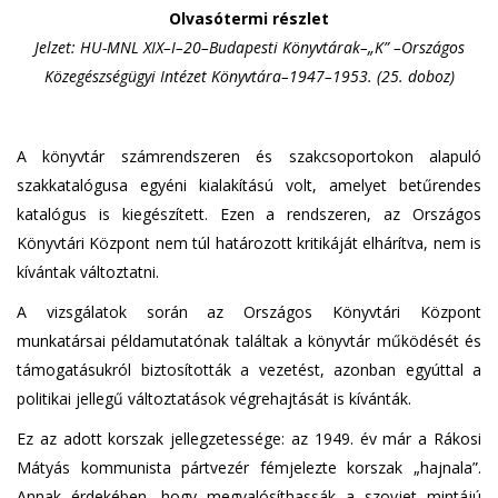
Olvasótermi részlet
Jelzet: HU-MNL XIX–I–20–Budapesti Könyvtárak–„K” –Országos
Közegészségügyi Intézet Könyvtára–1947–1953. (25. doboz)
A könyvtár számrendszeren és szakcsoportokon alapuló
szakkatalógusa egyéni kialakítású volt, amelyet betűrendes
katalógus is kiegészített. Ezen a rendszeren, az Országos
Könyvtári Központ nem túl határozott kritikáját elhárítva, nem is
kívántak változtatni.
A vizsgálatok során az Országos Könyvtári Központ
munkatársai példamutatónak találtak a könyvtár működését és
támogatásukról biztosították a vezetést, azonban egyúttal a
politikai jellegű változtatások végrehajtását is kívánták.
Ez az adott korszak jellegzetessége: az 1949. év már a Rákosi
Mátyás kommunista pártvezér fémjelezte korszak „hajnala”.
Annak érdekében, hogy megvalósíthassák a szovjet mintájú