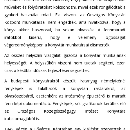
műveket és folyóiratokat kölcsönözni, mivel ezek rongálódtak a
gyakori használat miatt. Ezt viszont az Országos Könyvtári
Központ munkatársai nem engedték, arra hivatkozva, hogy a
könyv akkor hasznosul, ha sokan olvassák. A fennmaradt
iratokból kiderül, hogy e vélemény jogosságát
végeredményképpen a könyvtár munkatársai elismerték.
Az összes helyszíni vizsgálat igazolta a könyvtár munkájának
helyességét. A helyszűkén viszont nem tudtak segíteni, ezen
csak a későbbi időszak fejlesztései segítettek.
A budapesti könyvtárakról készült iratanyag némelyikénél
fényképek is találhatók a könyvtári raktárakról, az
olvasószobáról, esetenként az intézmény épületéről is maradt
fenn képi dokumentáció. Fényképek, sőt grafikonok kerültek elő
az Országos Közegészségügyi Intézet Könyvtára
iratcsomagjából is.
1949 végén a Fővárosi Képtárban egy kiállítást szerveztek a