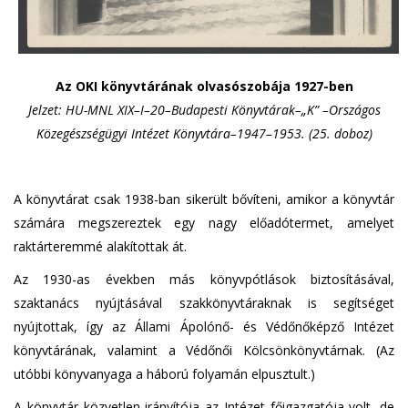
Az OKI könyvtárának olvasószobája 1927-ben
Jelzet: HU-MNL XIX–I–20–Budapesti Könyvtárak–„K” –Országos
Közegészségügyi Intézet Könyvtára–1947–1953. (25. doboz)
A könyvtárat csak 1938-ban sikerült bővíteni, amikor a könyvtár
számára megszereztek egy nagy előadótermet, amelyet
raktárteremmé alakítottak át.
Az 1930-as években más könyvpótlások biztosításával,
szaktanács nyújtásával szakkönyvtáraknak is segítséget
nyújtottak, így az Állami Ápolónő- és Védőnőképző Intézet
könyvtárának, valamint a Védőnői Kölcsönkönyvtárnak. (Az
utóbbi könyvanyaga a háború folyamán elpusztult.)
A könyvtár közvetlen irányítója az Intézet főigazgatója volt, de