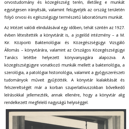
orvostudomány és közegészség terén, illetőleg e munkát
egységesen irányítsák, valamint felügyeljék az ország területén
folyó orvosi és egészségügyi természetű laboratóriumi munkát.
Az Intézet valódi elindulásával egy időben, tehát szintén az 1927.
évben létesítették a könyvtárát is, a jogelőd intézmény – a M.
Kir. Központi Bakteriológiai és Közegészségügyi Vizsgáló
Állomás – könyvtárára, valamint az Országos Közegészségügyi
Tanács letétbe helyezett könyvanyagára alapozva. A
közegészségügyre vonatkozó munkák mellett a bakteriológia, a
szerológia, a patológiai historiológia, valamint a gyógyszerészeti
tudományok műveit gyűjtötték. A könyvtár kialakítását és
felszereltségét már a korban szuperlatívuszokban bővelkedő
leírásokkal jellemezték, annak ellenére, hogy a könyvtár alig
rendelkezett megfelelő nagyságú helyiséggel.