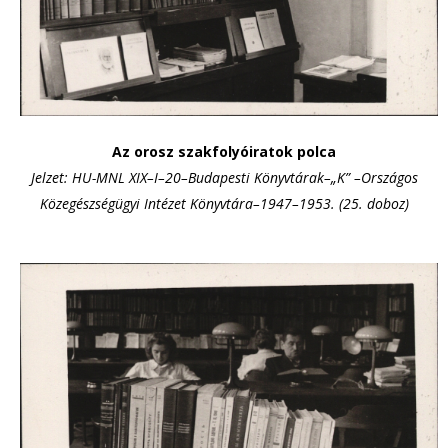
Az orosz szakfolyóiratok polca
Jelzet: HU-MNL XIX–I–20–Budapesti Könyvtárak–„K” –Országos
Közegészségügyi Intézet Könyvtára–1947–1953. (25. doboz)