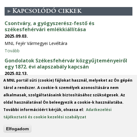
Kapcsolódó cikkek
Csontváry, a gyógyszerész-festő és
székesfehérvári emlékkiállítása
2025.09.03.
MNL Fejér Vármegyei Levéltára
Tovább
Gondolatok Székesfehérvár közgyűjteményeiről
egy 1872. évi alapszabály kapcsán
2025.02.13.
MNL Fejér Vármegyei Levéltára
A MNL portál süti (cookie) fájlokat használ, melyeket az Ön gépén
Tovább
tárol a rendszer. A cookie-k személyek azonosítására nem
alkalmasak, szolgáltatásaink biztosításához szükségesek. Az
Évfordulók: Báthory István Erdély fejedelme 450 és
oldal használatával Ön beleegyezik a cookie-k használatába.
Lengyelország királya 445
További információért kérjük, olvassa el:
Adatkezelési
2021.05.27.
tájékoztató és cookie kezelési szabályzat
450 éve, 1571. május 25-én választották Erdély fejedelmévé, és
445 éve, 1576. május 1-én, a Wawel székesegyházban...
Elfogadom
Tovább