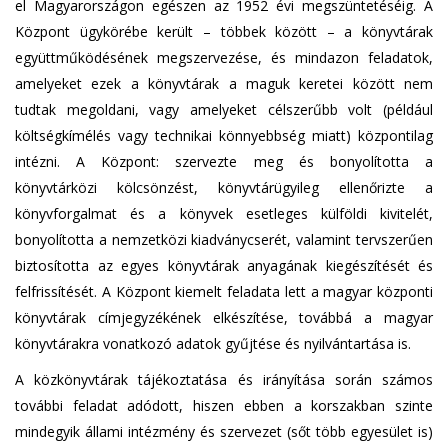
el Magyarországon egészen az 1952 évi megszüntetéséig. A
Központ ügykörébe került – többek között – a könyvtárak
együttműködésének megszervezése, és mindazon feladatok,
amelyeket ezek a könyvtárak a maguk keretei között nem
tudtak megoldani, vagy amelyeket célszerűbb volt (például
költségkímélés vagy technikai könnyebbség miatt) központilag
intézni. A Központ: szervezte meg és bonyolította a
könyvtárközi kölcsönzést, könyvtárügyileg ellenőrizte a
könyvforgalmat és a könyvek esetleges külföldi kivitelét,
bonyolította a nemzetközi kiadványcserét, valamint tervszerűen
biztosította az egyes könyvtárak anyagának kiegészítését és
felfrissítését. A Központ kiemelt feladata lett a magyar központi
könyvtárak címjegyzékének elkészítése, továbbá a magyar
könyvtárakra vonatkozó adatok gyűjtése és nyilvántartása is.
A közkönyvtárak tájékoztatása és irányítása során számos
további feladat adódott, hiszen ebben a korszakban szinte
mindegyik állami intézmény és szervezet (sőt több egyesület is)