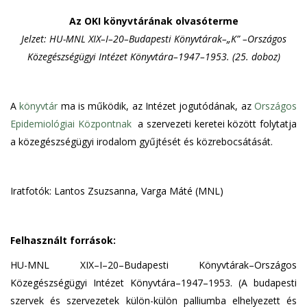
Az OKI könyvtárának olvasóterme
Jelzet: HU-MNL XIX–I–20–Budapesti Könyvtárak–„K” –Országos
Közegészségügyi Intézet Könyvtára–1947–1953. (25. doboz)
A
könyvtár
ma is működik, az Intézet jogutódának, az
Országos
Epidemiológiai Központnak
a szervezeti keretei között folytatja
a közegészségügyi irodalom gyűjtését és közrebocsátását.
Iratfotók: Lantos Zsuzsanna, Varga Máté (MNL)
Felhasznált források:
HU-MNL XIX–I–20–Budapesti Könyvtárak–Országos
Közegészségügyi Intézet Könyvtára–1947–1953. (A budapesti
szervek és szervezetek külön-külön palliumba elhelyezett és