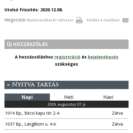
Utolsó frissítés:
2020.12.08.
Megosztás
Nyomtatóbarát változat
küldés e-mailben
ÚJ HOZZÁSZÓLÁS
A hozzászóláshoz
regisztráció
és
bejelentkezés
szükséges
Nyitva tartás
Napi
Heti
Havi
2026. augusztus 07. p
1014 Bp., Bécsi kapu tér 2-4.
Zárva
1037 Bp., Lángliliom u. 4-6.
Zárva