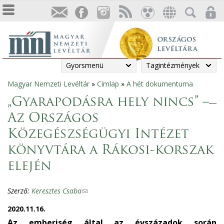
Gyorsmenü
Tagintézmények
Magyar Nemzeti Levéltár
»
Címlap
»
A hét dokumentuma
Jelenlegi
„Gyarapodásra hely nincs” –
hely
Az Országos
Közegészségügyi Intézet
könyvtára a Rákosi-korszak
elején
Szerző:
Keresztes Csaba
(
l
2020.11.16.
i
Az emberiség által az évszázadok során