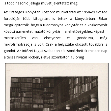
is több hasonló jellegű művet jelentetett meg.
Az Országos Könyvtári Központ munkatársai az 1950-es évtized
fordulóján több látogatást is tettek a könyvtárban. Ekkor
megállapították, hogy a tudományos könyvtár és a közkönyvtár
közötti átmenetet mutató könyvtár – a lehetőségekhez képest –
mintaszerűen van elhelyezve és gondozva, még
mikrofilmolvasója is volt. Csak a helyszűke okozott továbbra is
gondot. Az intézet tagjai szabadon kölcsönözhettek minden nap
a teljes hivatali időben, illetve szombaton 13 óráig.