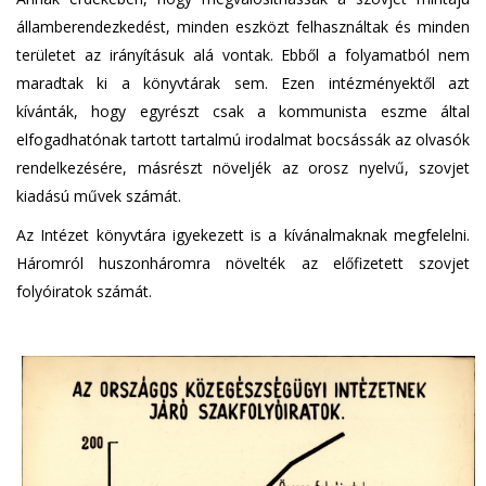
államberendezkedést, minden eszközt felhasználtak és minden
területet az irányításuk alá vontak. Ebből a folyamatból nem
maradtak ki a könyvtárak sem. Ezen intézményektől azt
kívánták, hogy egyrészt csak a kommunista eszme által
elfogadhatónak tartott tartalmú irodalmat bocsássák az olvasók
rendelkezésére, másrészt növeljék az orosz nyelvű, szovjet
kiadású művek számát.
Az Intézet könyvtára igyekezett is a kívánalmaknak megfelelni.
Háromról huszonháromra növelték az előfizetett szovjet
folyóiratok számát.