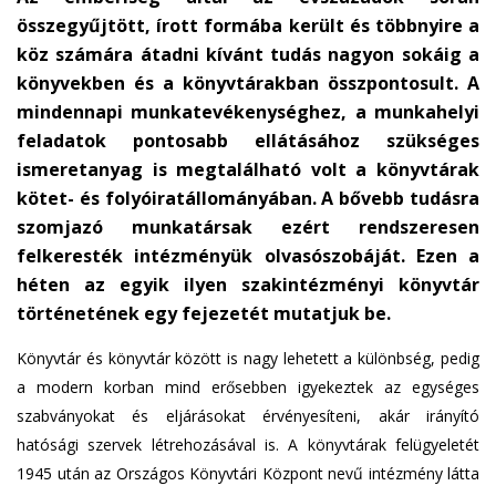
n
összegyűjtött, írott formába került és többnyire a
k
köz számára átadni kívánt tudás nagyon sokáig a
s
könyvekben és a könyvtárakban összpontosult. A
e
mindennapi munkatevékenységhez, a munkahelyi
n
feladatok pontosabb ellátásához szükséges
d
s
ismeretanyag is megtalálható volt a könyvtárak
e
kötet- és folyóiratállományában. A bővebb tudásra
-
szomjazó munkatársak ezért rendszeresen
m
felkeresték intézményük olvasószobáját. Ezen a
a
héten az egyik ilyen szakintézményi könyvtár
i
történetének egy fejezetét mutatjuk be.
l
)
Könyvtár és könyvtár között is nagy lehetett a különbség, pedig
a modern korban mind erősebben igyekeztek az egységes
szabványokat és eljárásokat érvényesíteni, akár irányító
hatósági szervek létrehozásával is. A könyvtárak felügyeletét
1945 után az Országos Könyvtári Központ nevű intézmény látta