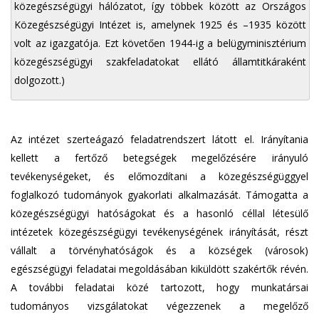
közegészségügyi hálózatot, így többek között az Országos
Közegészségügyi Intézet is, amelynek 1925 és –1935 között
volt az igazgatója. Ezt követően 1944-ig a belügyminisztérium
közegészségügyi szakfeladatokat ellátó államtitkáraként
dolgozott.)
Az intézet szerteágazó feladatrendszert látott el. Irányítania
kellett a fertőző betegségek megelőzésére irányuló
tevékenységeket, és előmozdítani a közegészségüggyel
foglalkozó tudományok gyakorlati alkalmazását. Támogatta a
közegészségügyi hatóságokat és a hasonló céllal létesülő
intézetek közegészségügyi tevékenységének irányítását, részt
vállalt a törvényhatóságok és a községek (városok)
egészségügyi feladatai megoldásában kiküldött szakértők révén.
A további feladatai közé tartozott, hogy munkatársai
tudományos vizsgálatokat végezzenek a megelőző