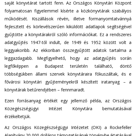
saját könyvtárat tartott fenn. Az Országos Könyvtári Központ
folyamatosan figyelemmel kísérte a közkönyvtárak szabályos
működését. Kiszállások révén, illetve formanyomtatvánnyá
fejlesztett és körlevélszerűen kiküldött adatlapok segítségével
gyűjtötte a könyvtárakról szóló információkat. Ez a rendszeres
adatgyűjtés 1947-től indult, de 1949 és 1952 között volt a
leggyakoribb. Az ekkoriban összegyűjtött adatok tartalma a
leggazdagabb. Megfigyelhető, hogy az adatgyűjtés során
legfőképpen a Budapest területén található, döntő
többségükben állami szervek könyvtáraira fókuszáltak, és e
fővárosi könyvtári gyűjteményekről készített iratanyag – a
könyvtárak betűrendjében – fennmaradt.
Ezen forrásanyag értékét egy jellemző példa, az Országos
Közegészségügyi Intézet Könyvtára bemutatásával
érzékeltetjük.
Az Országos Közegészségügyi Intézetet (OKI) a Rockefeller
Alapítvány 20 000 dolláros támogatásának törvénybe iktatásával