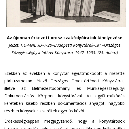
Az újonnan érkezett orosz szakfolyóiratok kihelyezése
Jelzet: HU-MNL XIX–I–20–Budapesti Könyvtárak–„K” –Országos
Közegészségügyi Intézet Könyvtára–1947–1953. (25. doboz)
Ezekben az években a könyvtár együttműködött a mellette
párhuzamosan létező Országos Orvostörténeti Könyvtárral,
illetve az Élelmezéstudományi és Munkaegészségügyi
Dokumentációs Központ könyvtárával. Az együttműködés
keretében kisebb részben dokumentációs anyagot, nagyobb
részben könyveket cseréltek egymás között.
Érdekességképpen megjegyzendő, hogy a könyvtárosok
titokban szerették volna elintézni, hogy vidékre ne kelljen ritka