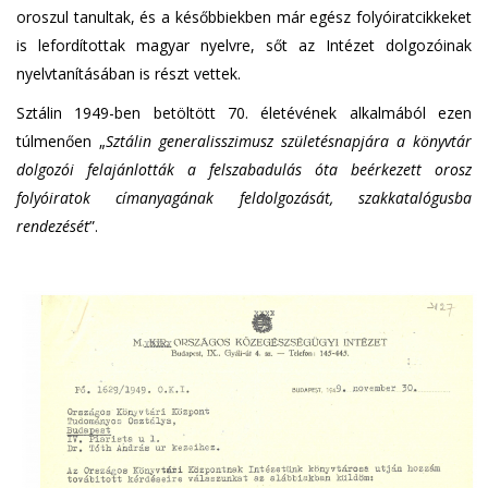
oroszul tanultak, és a későbbiekben már egész folyóiratcikkeket
is lefordítottak magyar nyelvre, sőt az Intézet dolgozóinak
nyelvtanításában is részt vettek.
Sztálin 1949-ben betöltött 70. életévének alkalmából ezen
túlmenően „
Sztálin generalisszimusz születésnapjára a könyvtár
dolgozói felajánlották a felszabadulás óta beérkezett orosz
folyóiratok címanyagának feldolgozását, szakkatalógusba
rendezését
”.