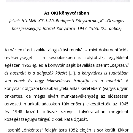
Az OKI könyvtárában
Jelzet: HU-MNL XIX–I–20–Budapesti Könyvtárak–„K” –Országos
Közegészségügyi Intézet Könyvtára–1947–1953. (25. doboz)
A már említett szakkatalogizálási munkát – mint dokumentációs
tevékenységet – a későbbiekben is folytatták, egyébként
egészen 1963-ig, és a könyvtár saját bevallása szerint „
népszerű
és használt is a dolgozók között
[…],
a könyvtáros is tudatában
van ennek és nagy lelkesedéssel irányítja ezt a munkát
”. A
könyvtár dolgozói korábban „felajánlás keretében” (vagyis ugyan
önkéntes, de mégis elvárt munkatevékenység az előzetesen
tervezett munkafeladatokon túlmenően) elkészítették az 1945
és 1948 közötti időszak szovjet folyóirataiban megjelent
közegészségügyi tárgyú cikkek katalógusát.
Hasonló „önkéntes” felajánlásra 1952 elején is sor került. Ekkor