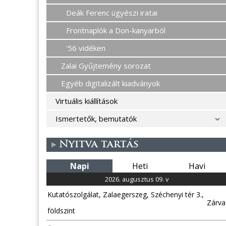
Deák Ferenc ügyészi iratai
Frontnaplók a Don-kanyarból
'56 vidéken
Zalai Gyűjtemény sorozat
Egyéb digitalizált kiadványok
Virtuális kiállítások
Ismertetők, bemutatók
Nyitva tartás
Napi
Heti
Havi
2026. augusztus 09. v
Kutatószolgálat, Zalaegerszeg, Széchenyi tér 3.,
Zárva
földszint