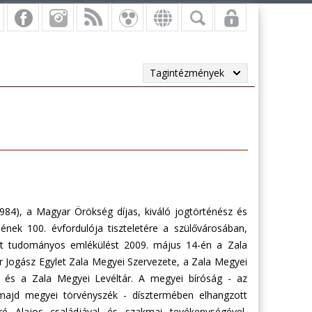
Tagintézmények
984), a Magyar Örökség díjas, kiváló jogtörténész és
sének 100. évfordulója tiszteletére a szülővárosában,
tt tudományos emlékülést 2009. május 14-én a Zala
 Jogász Egylet Zala Megyei Szervezete, a Zala Megyei
 és a Zala Megyei Levéltár. A megyei bíróság - az
majd megyei törvényszék - dísztermében elhangzott
é Alajos családjával és szakmai tevékenységével,