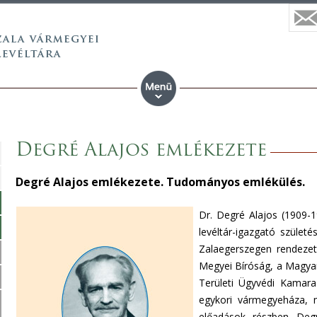
Degré Alajos emlékezete
Degré Alajos emlékezete. Tudományos emlékülés.
Dr. Degré Alajos (1909-1
levéltár-igazgató születé
Zalaegerszegen rendeze
Megyei Bíróság, a Magyar
Területi Ügyvédi Kamara
egykori vármegyeháza, 
előadások részben Degr