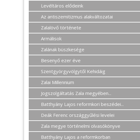
Levéltáros elődeink
Az antiszemitizmus alakváltozatai
Zalalövő története
Armálisok
Zalának büszkesége
Besenyő ezer éve
Szentgyörgyvölgytől Kehidáig
Zalai Millennium
Jogszolgáltatás Zala megyében...
Batthyány Lajos reformkori beszédei...
Deák Ferenc országgyűlési levelei
Zala megye történelmi olvasókönyve
Batthyány Lajos a reformkorban