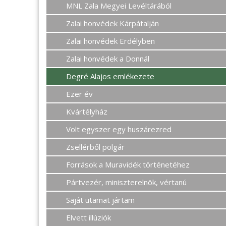
MNL Zala Megyei Levéltárából
Zalai honvédek Kárpátalján
Zalai honvédek Erdélyben
Zalai honvédek a Donnál
Degré Alajos emlékezete
Ezer év
Kvártélyház
Volt egyszer egy huszárezred
Zsellérből polgár
Források a Muravidék történetéhez
Pártvezér, miniszterelnök, vértanú
Saját utamat jártam
Elvett illúziók