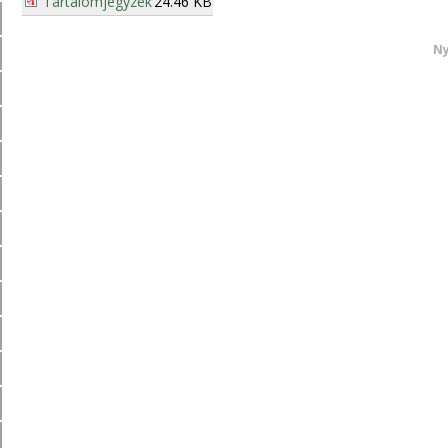
Tartalomjegyzék
24.46 KB
Ny