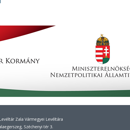
evéltár Zala Vármegyei Levéltára
laegerszeg, Széchenyi tér 3.