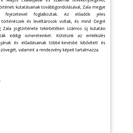
örténeti kutatásainak továbbgondolásával, Zala megye
s fejezeteivel foglalkoztak. Az előadók jeles
, történészek és levéltárosok voltak, és mind Degré
Zala jogtörténete tekintetében számos új kutatási
ták eddigi ismereteinket. Kötetünk az emlékülés
jának és előadásainak többé-kevésbé kibővített és
 szövegét, valamint a rendezvény képeit tartalmazza.
r