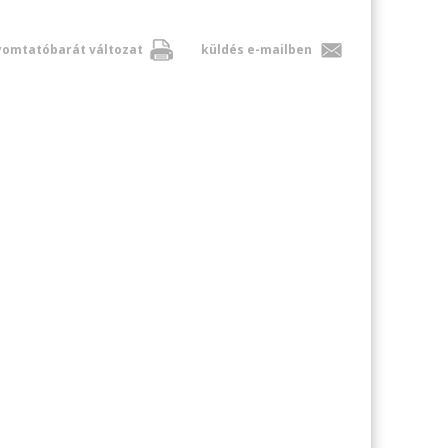
omtatóbarát változat
küldés e-mailben