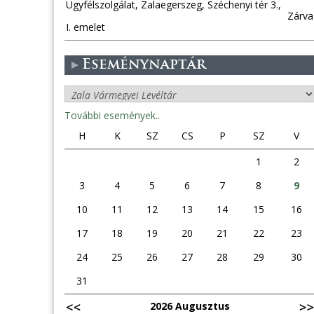
Ügyfélszolgálat, Zalaegerszeg, Széchenyi tér 3.,
Zárva
I. emelet
Eseménynaptár
További események..
H
K
SZ
CS
P
SZ
V
1
2
3
4
5
6
7
8
9
10
11
12
13
14
15
16
17
18
19
20
21
22
23
24
25
26
27
28
29
30
31
2026 Augusztus