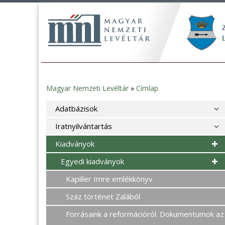
Magyar Nemzeti Levéltár
»
Címlap
Jelenlegi
Adatbázisok
hely
Iratnyilvántartás
Kiadványok
Egyedi kiadványok
Kapiller Imre emlékkönyv
Száz történet Zalából
Forrásaink a reformációról. Dokumentumok az