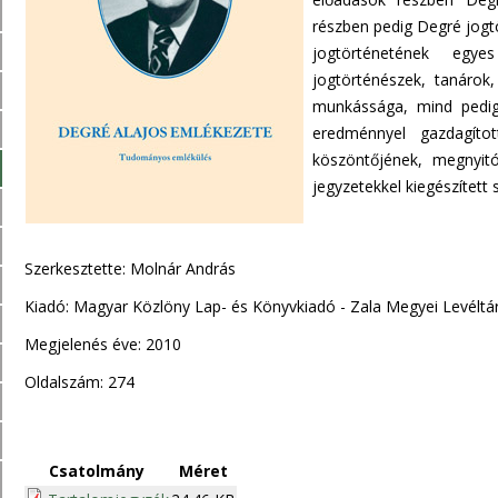
részben pedig Degré jogt
jogtörténetének egye
jogtörténészek, tanárok
munkássága, mind pedig 
eredménnyel gazdagítot
köszöntőjének, megnyitó
jegyzetekkel kiegészített
Szerkesztette: Molnár András
Kiadó: Magyar Közlöny Lap- és Könyvkiadó - Zala Megyei Levéltá
Megjelenés éve: 2010
Oldalszám: 274
Csatolmány
Méret