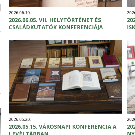
k
2026.06.10.
2026
2026.06.05. VII. HELYTÖRTÉNET ÉS
20
CSALÁDKUTATÓK KONFERENCIÁJA
IS
2026.05.20.
2026
2026.05.15. VÁROSNAPI KONFERENCIA A
20
LEVÉLTÁRBAN
NY