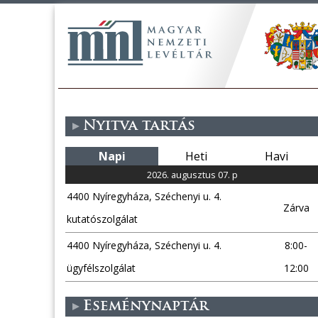
Nyitva tartás
Napi
Heti
Havi
2026. augusztus 07. p
4400 Nyíregyháza, Széchenyi u. 4.
Zárva
kutatószolgálat
4400 Nyíregyháza, Széchenyi u. 4.
8:00-
ügyfélszolgálat
12:00
Eseménynaptár