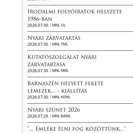
Irodalmi folyóiratok helyzete
1986-ban
2026.07.30.
MNL OL
Nyári zárvatartás
2026.07.30.
MNL TML
Kutatószolgálat nyári
zárvatartása
2026.07.30.
MNL NML
Barnaszén helyett fekete
lemezek... - kiállítás
2026.07.30.
MNL KEML
Nyári szünet 2026
2026.07.29.
MNL BéML
"... Emléke élni fog közöttünk..."