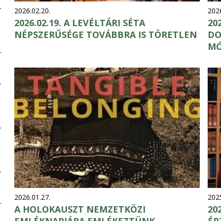
2026.02.20.
2026
2026.02.19. A LEVÉLTÁRI SÉTA
20
NÉPSZERŰSÉGE TOVÁBBRA IS TÖRETLEN
DO
M
2026.01.27.
2025
A HOLOKAUSZT NEMZETKÖZI
20
EMLÉKNAPJÁRA EMLÉKEZTÜNK
ÉR