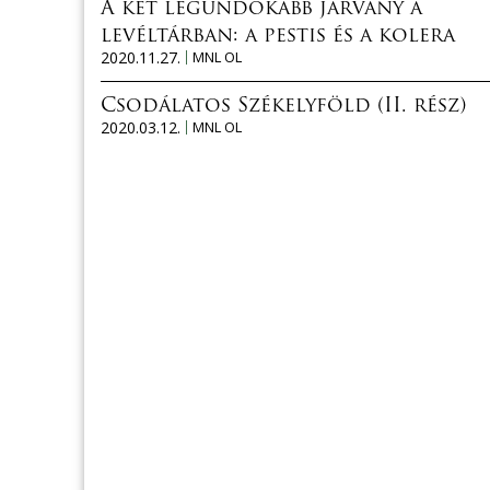
A két legundokabb járvány a
levéltárban: a pestis és a kolera
2020.11.27.
MNL OL
Csodálatos Székelyföld (II. rész)
2020.03.12.
MNL OL