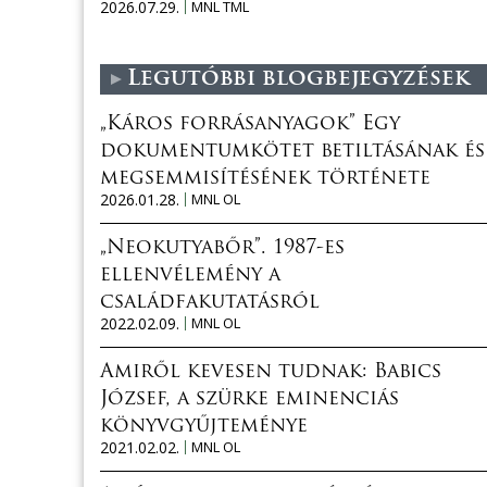
2026.07.29.
MNL TML
Legutóbbi blogbejegyzések
„Káros forrásanyagok” Egy
dokumentumkötet betiltásának és
megsemmisítésének története
2026.01.28.
MNL OL
„Neokutyabőr”. 1987-es
ellenvélemény a
családfakutatásról
2022.02.09.
MNL OL
Amiről kevesen tudnak: Babics
József, a szürke eminenciás
könyvgyűjteménye
2021.02.02.
MNL OL