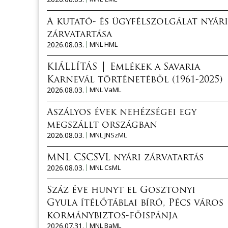
A kutató- és ügyfélszolgálat nyári
zárvatartása
2026.08.03.
MNL HML
KIÁLLÍTÁS │ Emlékek a Savaria
Karnevál történetéből (1961-2025)
2026.08.03.
MNL VaML
Aszályos évek nehézségei egy
megszállt országban
2026.08.03.
MNL JNSzML
MNL CSCSVL nyári zárvatartás
2026.08.03.
MNL CsML
Száz éve hunyt el Gosztonyi
Gyula ítélőtáblai bíró, Pécs város
kormánybiztos-főispánja
2026.07.31.
MNL BaML