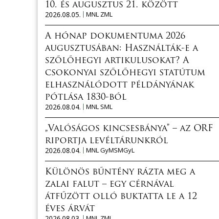
10. és augusztus 21. között
2026.08.05.
MNL ZML
A hónap dokumentuma 2026
augusztusában: Használták-e a
szőlőhegyi artikulusokat? A
csokonyai szőlőhegyi statútum
elhasználódott példányának
pótlása 1830-ból
2026.08.04.
MNL SML
„Valóságos kincsesbánya” – az ORF
riportja levéltárunkról
2026.08.04.
MNL GyMSMGyL
Különös bűntény rázta meg a
zalai falut – egy cérnával
átfűzött olló buktatta le a 12
éves árvát
2026.08.03.
MNL ZML