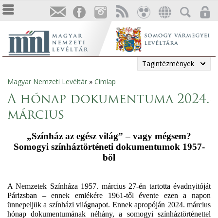
Tagintézmények
Magyar Nemzeti Levéltár
»
Címlap
Jelenlegi
A hónap dokumentuma 2024.
hely
március
„Színház az egész világ” – vagy mégsem?
Somogyi színháztörténeti dokumentumok 1957-
ből
A Nemzetek Színháza 1957. március 27-én tartotta évadnyitóját
Párizsban – ennek emlékére 1961-től évente ezen a napon
ünnepeljük a színházi világnapot. Ennek apropóján 2024. március
hónap dokumentumának néhány, a somogyi színháztörténettel