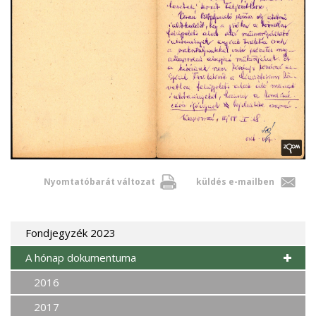
Nyomtatóbarát változat
küldés e-mailben
Fondjegyzék 2023
A hónap dokumentuma
2016
2017