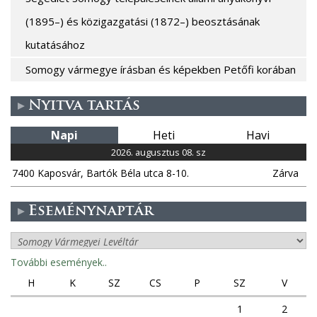
(1895–) és közigazgatási (1872–) beosztásának
kutatásához
Somogy vármegye írásban és képekben Petőfi korában
Nyitva tartás
Napi
Heti
Havi
2026. augusztus 08. sz
7400 Kaposvár, Bartók Béla utca 8-10.
Zárva
Eseménynaptár
További események..
H
K
SZ
CS
P
SZ
V
1
2