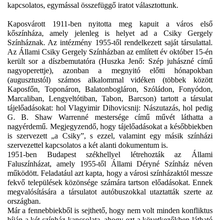
kapcsolatos, egymással összefüggő iratot választottunk.
Kaposvárott 1911-ben nyitotta meg kapuit a város első
kőszínháza, amely jelenleg is helyet ad a Csiky Gergely
Színháznak. Az intézmény 1955-től rendelkezett saját társulattal.
Az Állami Csiky Gergely Színházban az említett év október 15-én
került sor a díszbemutatóra (Huszka Jenő: Szép juhászné című
nagyoperettje), azonban a megnyitó előtti hónapokban
(augusztustól) számos alkalommal vidéken (többek között
Kaposfőn, Toponáron, Balatonbogláron, Szóládon, Fonyódon,
Marcaliban, Lengyeltótiban, Tabon, Barcson) tartott a társulat
tájelőadásokat: hol Vlagyimir Dihovicsnij: Nászutazás, hol pedig
G. B. Shaw Warrenné mestersége című művét láthatta a
nagyérdemű. Megjegyzendő, hogy tájelőadásokat a későbbiekben
is szervezett „a Csiky”, s ezzel, valamint egy másik színházi
szervezettel kapcsolatos a két alanti dokumentum is.
1951-ben Budapest székhellyel létrehozták az Állami
Faluszínházat, amely 1955-től Állami Déryné Színház néven
működött. Feladatául azt kapta, hogy a városi színházaktól messze
fekvő települések közönsége számára tartson előadásokat. Ennek
megvalósítására a társulatot autóbuszokkal utaztatták szerte az
országban.
Már a fennebbiekből is sejthető, hogy nem volt minden konfliktus
híján a két színház kapcsolata, ahogy ezt a következőkben látható