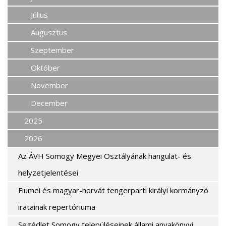
Július
Augusztus
Szeptember
Október
November
December
2025
2026
Az ÁVH Somogy Megyei Osztályának hangulat- és
helyzetjelentései
Fiumei és magyar-horvát tengerparti királyi kormányzó
iratainak repertóriuma
Segédlet Somogy településeinek állami anyakönyvi