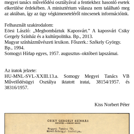
megyei tanács művelődési osztályával a fentiekhez hasonló esetek
elkerülése érdekében. A minisztérium válasza nem található meg
az aktában, így az ügy végkimeneteléről nincsenek információink.
Felhasznált szakirodalom:
Eörsi László: „Megbombáztuk Kaposvárt.” A kaposvári Csiky
Gergely Színház és a kultúrpolitika. Bp., 2013.
Magyar színházművészeti lexikon. Főszerk.: Székely György.
Bp., 1994.
Somogyi Hírlap egyes, 1957. augusztus–októberi lapszámai.
Az iratok jelzete:
HU-MNL-SVL-XXIII.13.a.
Somogy Megyei Tanács VB
Művelődésügyi Osztálya iktatott iratai, 38154/1957. és
38316/1957.
Kiss Norbert Péter