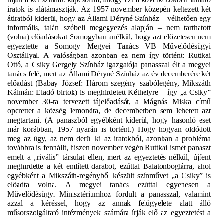
iratok is alátámasztják. Az 1957 november közepén keltezett két
átiratból kiderül, hogy az Állami Déryné Színház – vélhetően egy
informális, talán szóbeli megegyezés alapján – nem tarthatott
(volna) előadásokat Somogyban anélkül, hogy azt előzetesen nem
egyeztette a Somogy Megyei Tanács VB Művelődésügyi
Osztállyal. A valóságban azonban ez nem így történt: Ruttkai
Ottó, a Csiky Gergely Színház igazgatója panasszal élt a megyei
tanács felé, mert az Állami Déryné Színház az év decemberére két
előadást (Babay József: Három szegény szabólegény, Mikszáth
Kálmán: Eladó birtok) is meghirdetett Kéthelyre – így „a Csiky”
november 30-ra tervezett tájelőadását, a Mágnás Miska című
operettet a község lemondta, de decemberben sem lehetett azt
megtartani. (A panaszból egyébként kiderül, hogy hasonló eset
már korábban, 1957 nyarán is történt.) Hogy hogyan oldódott
meg az ügy, az nem derül ki az iratokból, azonban a probléma
továbbra is fennállt, hiszen november végén Ruttkai ismét panaszt
emelt a „rivális” társulat ellen, mert az egyeztetés nélkül, újfent
meghirdette a két említett darabot, ezúttal Balatonboglárra, ahol
egyébként a Mikszáth-regényből készült színművet „a Csiky” is
előadta volna. A megyei tanács ezúttal egyenesen a
Művelődésügyi Minisztériumhoz fordult a panasszal, valamint
azzal a kéréssel, hogy az annak felügyelete alatt álló
műsorszolgáltató intézmények számára írják elő az egyeztetést a