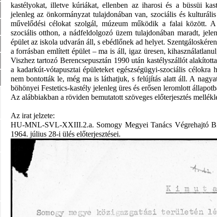
kastélyokat, illetve kúriákat, ellenben az iharosi és a büssüi 
jelenleg az önkormányzat tulajdonában van, szociális és kulturáli
művelődési célokat szolgál, múzeum működik a falai között. A b
szociális otthon, a nádfeldolgozó üzem tulajdonában maradt, jel
épület az iskola udvarán áll, s ebédlőnek ad helyet. Szentgáloskéren 
a forrásban említett épület – ma is áll, igaz üresen, kihasználatlan
Viszhez tartozó Berencsepusztán 1990 után kastélyszállót alakította
a kadarkút-vótapusztai épületeket egészségügyi-szociális célokra ha
nem bontották le, még ma is láthatjuk, s felújítás alatt áll. A nagy
böhönyei Festetics-kastély jelenleg üres és erősen leromlott állapotb
Az alábbiakban a röviden bemutatott szöveges előterjesztés mellékle
Az irat jelzete:
HU-MNL-SVL-XXIII.2.a.
Somogy Megyei Tanács Végrehajtó B
1964. július 28-i ülés előterjesztései.