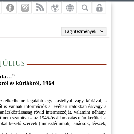
Tagintézmények
július
fata…”
ról és kúriákról, 1964
élkedhetne legalább egy kastéllyal vagy kúriával, s
l is vannak információk a levéltári iratokban és/vagy a
anácsköztársaság rövid intermezzóját, valamint néhány,
yt nem számítva – az 1945-ös államosítás után kerültek a
zokat kezelő szervek (minisztériumok, tanácsok, téeszek,