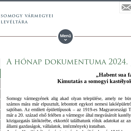
A hónap dokumentuma 2024. 
„Habent sua 
Kimutatás a somogyi kastélyok
Somogy vármegyének alig akad olyan települése, amely ne büszk
számos mára már elpusztult, lebontott egykori nemesi lakóépületrő
sajtóban. Az említett épülettípusok – az 1919-es Magyarországi T
már a 20. század első felében a vármegye által megvásárolt kastél
közigazgatás látókörébe, ekkortól találhatunk róluk adatokat az a
állami gazdaságok, vállalatok, intézmények) irataiban.