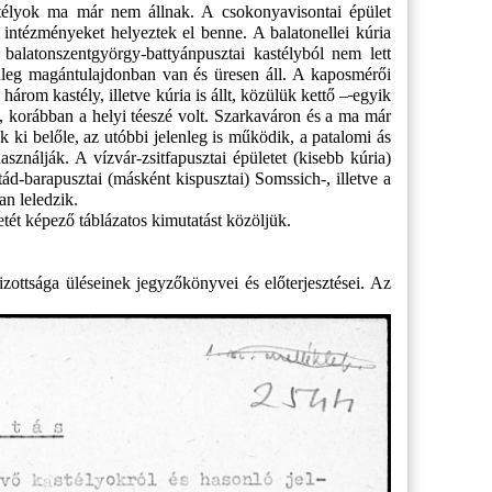
kastélyok ma már nem állnak. A csokonyavisontai épület
s intézményeket helyeztek el benne. A balatonellei kúria
alatonszentgyörgy-battyánpusztai kastélyból nem lett
enleg magántulajdonban van és üresen áll. A kaposmérői
három kastély, illetve kúria is állt, közülük kettő –
egyik
ul, korábban a helyi téeszé volt. Szarkaváron és a ma már
k ki belőle, az utóbbi jelenleg is működik, a patalomi ás
sználják. A vízvár-zsitfapusztai épületet (kisebb kúria)
atád-barapusztai (másként kispusztai) Somssich-, illetve a
an leledzik.
tét képező táblázatos kimutatást közöljük.
izottsága
üléseinek jegyzőkönyvei és előterjesztései. Az