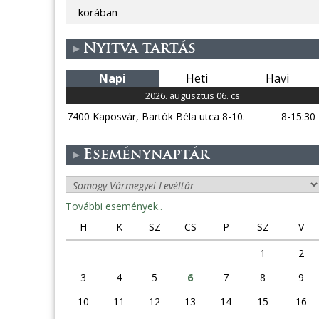
korában
Nyitva tartás
Napi
Heti
Havi
2026. augusztus 06. cs
7400 Kaposvár, Bartók Béla utca 8-10.
8-15:30
Eseménynaptár
További események..
H
K
SZ
CS
P
SZ
V
1
2
3
4
5
6
7
8
9
10
11
12
13
14
15
16