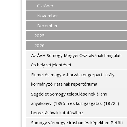
Október
November
December
2025
2026
Az ÁVH Somogy Megyei Osztályának hangulat-
és helyzetjelentései
Fiumei és magyar-horvát tengerparti királyi
kormányzó iratainak repertóriuma
Segédlet Somogy településeinek állami
anyakönyvi (1895–) és közigazgatási (1872–)
beosztásának kutatásához
Somogy vármegye írásban és képekben Petőfi