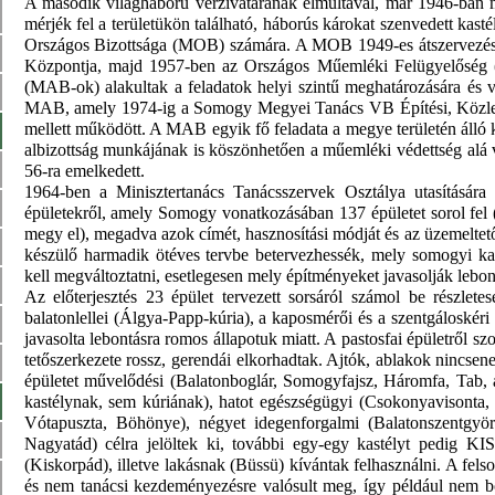
A második világháború vérzivatarának elmúltával, már 1946-ban mi
mérjék fel a területükön található, háborús károkat szenvedett kasté
Országos Bizottsága (MOB) számára. A MOB 1949-es átszervezé
Központja, majd 1957-ben az Országos Műemléki Felügyelőség 
(MAB-ok) alakultak a feladatok helyi szintű meghatározására és 
MAB, amely 1974-ig a Somogy Megyei Tanács VB Építési, Közlek
mellett működött. A MAB egyik fő feladata a megye területén álló 
albizottság munkájának is köszönhetően a műemléki védettség alá 
56-ra emelkedett.
1964-ben a Minisztertanács Tanácsszervek Osztálya utasítására f
épületekről, amely Somogy vonatkozásában 137 épületet sorol fel (
megy el), megadva azok címét, hasznosítási módját és az üzemeltető 
készülő harmadik ötéves tervbe betervezhessék, mely somogyi kast
kell megváltoztatni, esetlegesen mely építményeket javasolják lebon
Az előterjesztés 23 épület tervezett sorsáról számol be részletes
balatonlellei (Álgya-Papp-kúria), a kaposmérői és a szentgáloskéri 
javasolta lebontásra romos állapotuk miatt. A pastosfai épületről szo
tetőszerkezete rossz, gerendái elkorhadtak. Ajtók, ablakok nincsene
épületet művelődési (Balatonboglár, Somogyfajsz, Háromfa, Tab, 
kastélynak, sem kúriának), hatot egészségügyi (Csokonyavisonta,
Vótapuszta, Böhönye), négyet idegenforgalmi (Balatonszentgyörg
Nagyatád) célra jelöltek ki, további egy-egy kastélyt pedig K
(Kiskorpád), illetve lakásnak (Büssü) kívántak felhasználni. A fels
és nem tanácsi kezdeményezésre valósult meg, így például nem bon