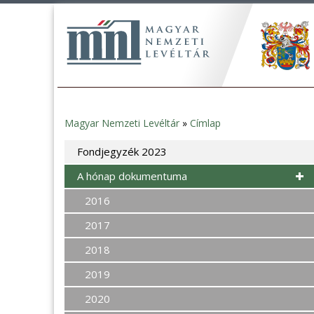
Magyar Nemzeti Levéltár
»
Címlap
Jelenlegi
Fondjegyzék 2023
hely
A hónap dokumentuma
2016
2017
2018
2019
2020