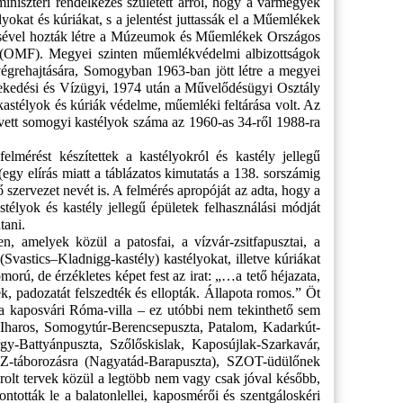
niszteri rendelkezés született arról, hogy a vármegyék
lyokat és kúriákat, s a jelentést juttassák el a Műemlékek
sével hozták létre a Múzeumok és Műemlékek Országos
(OMF). Megyei szinten műemlékvédelmi albizottságok
végrehajtására, Somogyban 1963-ban jött létre a megyei
edési és Vízügyi, 1974 után a Művelődésügyi Osztály
kastélyok és kúriák védelme, műemléki feltárása volt. Az
vett somogyi kastélyok száma az 1960-as 34-ről 1988-ra
elmérést készítettek a kastélyokról és kastély jellegű
egy elírás miatt a táblázatos kimutatás a 138. sorszámig
szervezet nevét is. A felmérés apropóját az adta, hogy a
élyok és kastély jellegű épületek felhasználási módját
tani.
en, amelyek közül a patosfai, a vízvár-zsitfapusztai, a
(Svastics–Kladnigg-kastély) kastélyokat, illetve kúriákat
morú, de érzékletes képet fest az irat: „…a tető héjazata,
k, padozatát felszedték és ellopták. Állapota romos.” Öt
a kaposvári Róma-villa – ez utóbbi nem tekinthető sem
 Iharos, Somogytúr-Berencsepuszta, Patalom, Kadarkút-
y-Battyánpuszta, Szőlőskislak, Kaposújlak-Szarkavár,
ISZ-táborozásra (Nagyatád-Barapuszta), SZOT-üdülőnek
orolt tervek közül a legtöbb nem vagy csak jóval később,
tották le a balatonlellei, kaposmérői és szentgáloskéri