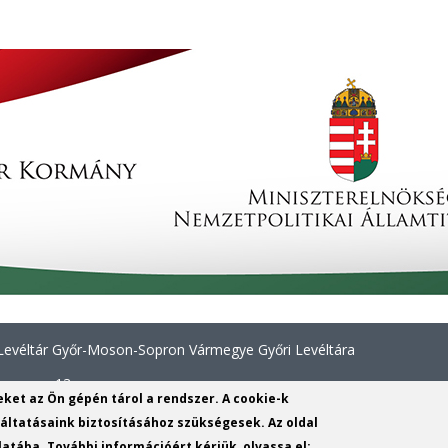
evéltár Győr-Moson-Sopron Vármegye Győri Levéltára
erenc u. 13.
yeket az Ön gépén tárol a rendszer. A cookie-k
312424
ltatásaink biztosításához szükségesek. Az oldal
atába. További információért kérjük, olvassa el: