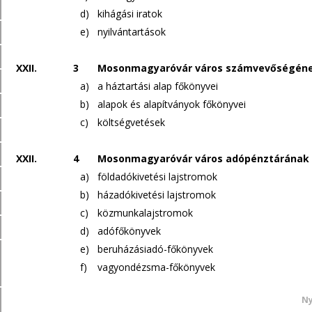
d)
kihágási iratok
e)
nyilvántartások
XXII.
3
Mosonmagyaróvár város számvevőségének
a)
a háztartási alap főkönyvei
b)
alapok és alapítványok főkönyvei
c)
költségvetések
XXII.
4
Mosonmagyaróvár város adópénztárának i
a)
földadókivetési lajstromok
b)
házadókivetési lajstromok
c)
közmunkalajstromok
d)
adófőkönyvek
e)
beruházásiadó-főkönyvek
f)
vagyondézsma-főkönyvek
Ny