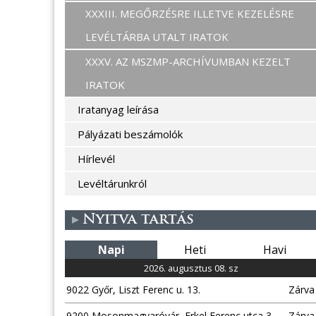
XXXIII. MEGŐRZÉSRE ILLETVE KEZELÉSRE
LEVÉLTÁRBA UTALT IRATOK
XXXV. AZ MSZMP-ARCHÍVUMBAN KEZELT
IRATOK
Iratanyag leírása
Pályázati beszámolók
Hírlevél
Levéltárunkról
Nyitva tartás
Napi
Heti
Havi
2026. augusztus 08. sz
9022 Győr, Liszt Ferenc u. 13.
Zárva
9200 Mosonmagyaróvár, Erkel Ferenc utca 3.
Zárva