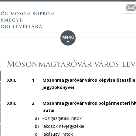
Mosonmagyaróvár város lev
XXII.
1
Mosonmagyaróvár város képviselőtestül
jegyzőkönyvei
XXII.
2
Mosonmagyaróvár város polgármesteri hi
iratai
a)
közigazgatási iratok
b)
lakosok névjegyzékei
c)
lakásügyi iratok