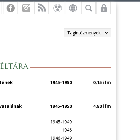
Tagintézmények
éltára
etének
1945-1950
0,15 ifm
vatalának
1945-1950
4,80 ifm
1945-1949
1946
1946-1949