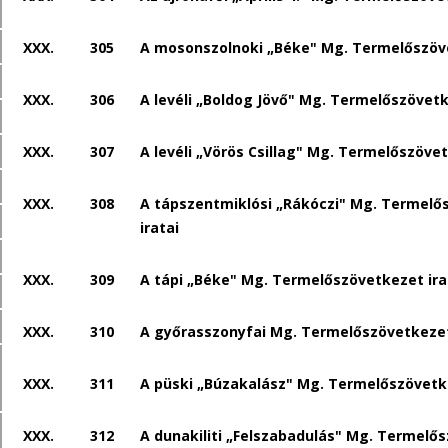
XXX.
305
A mosonszolnoki „Béke" Mg. Termelőszöve
XXX.
306
A levéli „Boldog Jövő" Mg. Termelőszövetk
XXX.
307
A levéli „Vörös Csillag" Mg. Termelőszövet
XXX.
308
A tápszentmiklósi „Rákóczi" Mg. Termelő
iratai
XXX.
309
A tápi „Béke" Mg. Termelőszövetkezet ira
XXX.
310
A győrasszonyfai Mg. Termelőszövetkezet
XXX.
311
A püski „Búzakalász" Mg. Termelőszövetke
XXX.
312
A dunakiliti „Felszabadulás" Mg. Termelő