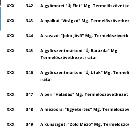
XXX.
342
A gyömörei "Új Élet" Mg. Termelőszövetke
XXX.
343
A nyalkai "Virágzó" Mg. Termelőszövetkez
XXX.
344
A ravazdi "Jobb Jövő" Mg. Termelőszövetke
XXX.
345
A győrszentmártoni "Új Barázda" Mg.
Termelőszövetkezet iratai
XXX.
346
A győrszentmártoni "Új Utak" Mg. Terme
iratai
XXX.
347
A péri "Haladás" Mg. Termelőszövetkezet 
XXX.
348
A mezőörsi "Egyetértés" Mg. Termelőszöv
XXX.
349
A kunszigeti "Zöld Mező" Mg. Termelőszö