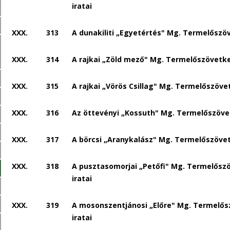
iratai
XXX.
313
A dunakiliti „Egyetértés" Mg. Termelőszöv
XXX.
314
A rajkai „Zöld mező" Mg. Termelőszövetke
XXX.
315
A rajkai „Vörös Csillag" Mg. Termelőszövet
XXX.
316
Az öttevényi „Kossuth" Mg. Termelőszövet
XXX.
317
A börcsi „Aranykalász" Mg. Termelőszövet
XXX.
318
A pusztasomorjai „Petőfi" Mg. Termelősz
iratai
XXX.
319
A mosonszentjánosi „Előre" Mg. Termelő
iratai