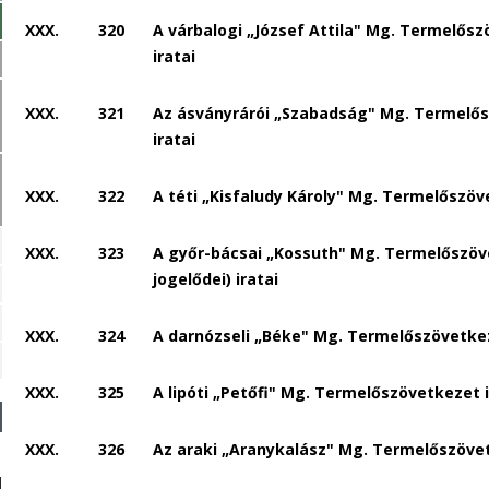
XXX.
320
A várbalogi „József Attila" Mg. Termelős
iratai
XXX.
321
Az ásványrárói „Szabadság" Mg. Termelő
iratai
XXX.
322
A téti „Kisfaludy Károly" Mg. Termelőszöv
XXX.
323
A győr-bácsai „Kossuth" Mg. Termelőszöv
jogelődei) iratai
XXX.
324
A darnózseli „Béke" Mg. Termelőszövetkez
XXX.
325
A lipóti „Petőfi" Mg. Termelőszövetkezet i
XXX.
326
Az araki „Aranykalász" Mg. Termelőszövet