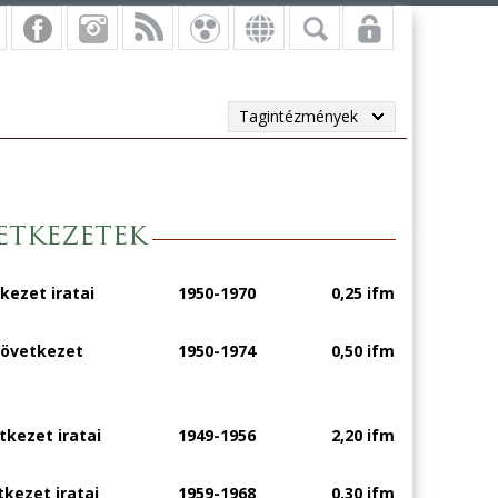
Tagintézmények
etkezetek
ezet iratai
1950-1970
0,25 ifm
zövetkezet
1950-1974
0,50 ifm
tkezet iratai
1949-1956
2,20 ifm
tkezet iratai
1959-1968
0,30 ifm