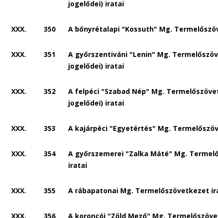
jogelődei) iratai
XXX.
350
A bőnyrétalapi "Kossuth" Mg. Termelőszöv
XXX.
351
A győrszentiváni "Lenin" Mg. Termelőszöv
jogelődei) iratai
XXX.
352
A felpéci "Szabad Nép" Mg. Termelőszöve
jogelődei) iratai
XXX.
353
A kajárpéci "Egyetértés" Mg. Termelőszöv
XXX.
354
A győrszemerei "Zalka Máté" Mg. Termel
iratai
XXX.
355
A rábapatonai Mg. Termelőszövetkezet ir
XXX.
356
A koroncói "Zöld Mező" Mg. Termelőszövet