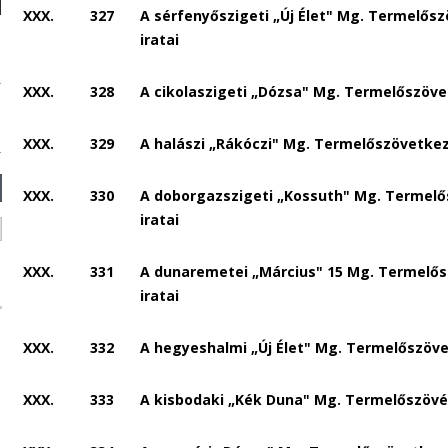
XXX.
327
A sérfenyőszigeti „Új Élet" Mg. Termelős
iratai
XXX.
328
A cikolaszigeti „Dózsa" Mg. Termelőszöve
XXX.
329
A halászi „Rákóczi" Mg. Termelőszövetkez
XXX.
330
A doborgazszigeti „Kossuth" Mg. Termel
iratai
XXX.
331
A dunaremetei „Március" 15 Mg. Termelő
iratai
XXX.
332
A hegyeshalmi „Új Élet" Mg. Termelőszöve
XXX.
333
A kisbodaki „Kék Duna" Mg. Termelőszövét