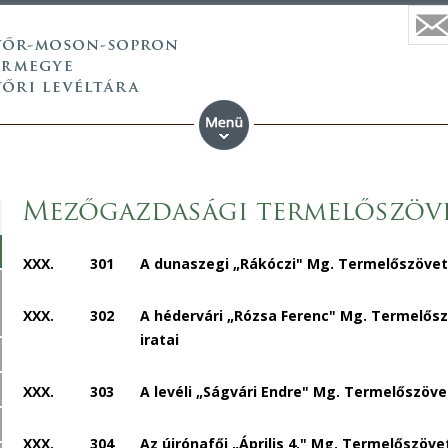
Mezőgazdasági termelőszöv
XXX.
301
A dunaszegi „Rákóczi" Mg. Termelőszövetk
XXX.
302
A hédervári „Rózsa Ferenc" Mg. Termelős
iratai
XXX.
303
A levéli „Ságvári Endre" Mg. Termelőszöve
XXX.
304
Az újrónafői „Április 4." Mg. Termelőszöve