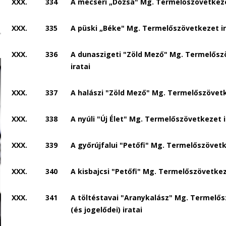
XXX.
334
A mecséri „Dózsa" Mg. Termelőszövetkeze
XXX.
335
A püski „Béke" Mg. Termelőszövetkezet ir
XXX.
336
A dunaszigeti "Zöld Mező" Mg. Termelősz
iratai
XXX.
337
A halászi "Zöld Mező" Mg. Termelőszövetk
XXX.
338
A nyúli "Új Élet" Mg. Termelőszövetkezet i
XXX.
339
A győrújfalui "Petőfi" Mg. Termelőszövetk
XXX.
340
A kisbajcsi "Petőfi" Mg. Termelőszövetkez
XXX.
341
A töltéstavai "Aranykalász" Mg. Termelő
(és jogelődei) iratai