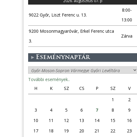
2026. augusztus 07. p
8:00-
9022 Győr, Liszt Ferenc u. 13.
13:00
9200 Mosonmagyaróvár, Erkel Ferenc utca
Zárva
3.
Eseménynaptár
További események..
H
K
SZ
CS
P
SZ
V
1
2
3
4
5
6
7
8
9
10
11
12
13
14
15
16
17
18
19
20
21
22
23