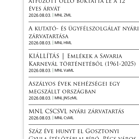
átfűzött olló buktatta le a 12
éves árvát
2026.08.03.
MNL ZML
A kutató- és ügyfélszolgálat nyári
zárvatartása
2026.08.03.
MNL HML
KIÁLLÍTÁS │ Emlékek a Savaria
Karnevál történetéből (1961-2025)
2026.08.03.
MNL VaML
Aszályos évek nehézségei egy
megszállt országban
2026.08.03.
MNL JNSzML
MNL CSCSVL nyári zárvatartás
2026.08.03.
MNL CsML
Száz éve hunyt el Gosztonyi