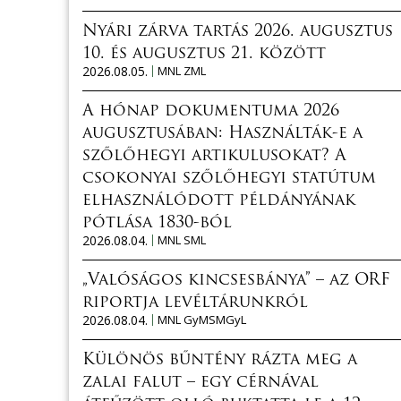
Nyári zárva tartás 2026. augusztus
10. és augusztus 21. között
2026.08.05.
MNL ZML
A hónap dokumentuma 2026
augusztusában: Használták-e a
szőlőhegyi artikulusokat? A
csokonyai szőlőhegyi statútum
elhasználódott példányának
pótlása 1830-ból
2026.08.04.
MNL SML
„Valóságos kincsesbánya” – az ORF
riportja levéltárunkról
2026.08.04.
MNL GyMSMGyL
Különös bűntény rázta meg a
zalai falut – egy cérnával