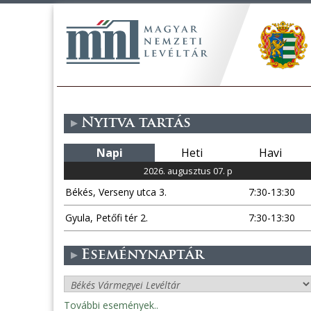
Nyitva tartás
Napi
Heti
Havi
2026. augusztus 07. p
Békés, Verseny utca 3.
7:30-13:30
Gyula, Petőfi tér 2.
7:30-13:30
Eseménynaptár
További események..