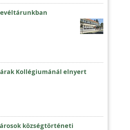
 levéltárunkban
árak Kollégiumánál elnyert
ltárosok községtörténeti