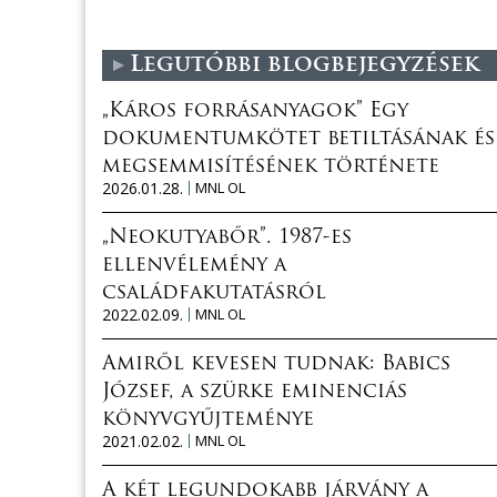
Legutóbbi blogbejegyzések
„Káros forrásanyagok” Egy
dokumentumkötet betiltásának és
megsemmisítésének története
2026.01.28.
MNL OL
„Neokutyabőr”. 1987-es
ellenvélemény a
családfakutatásról
2022.02.09.
MNL OL
Amiről kevesen tudnak: Babics
József, a szürke eminenciás
könyvgyűjteménye
2021.02.02.
MNL OL
A két legundokabb járvány a