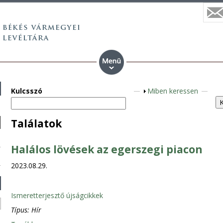
Kulcsszó
M
Miben keressen
e
g
Találatok
j
e
Halálos lövések az egerszegi piacon
l
e
2023.08.29.
n
í
Ismeretterjesztő újságcikkek
t
Típus:
Hír
é
s