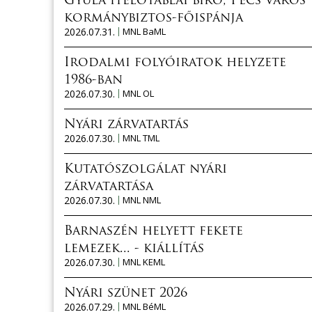
Gyula ítélőtáblai bíró, Pécs város
kormánybiztos-főispánja
2026.07.31.
MNL BaML
Irodalmi folyóiratok helyzete
1986-ban
2026.07.30.
MNL OL
Nyári zárvatartás
2026.07.30.
MNL TML
Kutatószolgálat nyári
zárvatartása
2026.07.30.
MNL NML
Barnaszén helyett fekete
lemezek... - kiállítás
2026.07.30.
MNL KEML
Nyári szünet 2026
2026.07.29.
MNL BéML