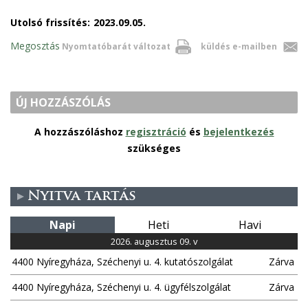
Utolsó frissítés:
2023.09.05.
Megosztás
Nyomtatóbarát változat
küldés e-mailben
ÚJ HOZZÁSZÓLÁS
A hozzászóláshoz
regisztráció
és
bejelentkezés
szükséges
Nyitva tartás
Napi
Heti
Havi
2026. augusztus 09. v
4400 Nyíregyháza, Széchenyi u. 4. kutatószolgálat
Zárva
4400 Nyíregyháza, Széchenyi u. 4. ügyfélszolgálat
Zárva