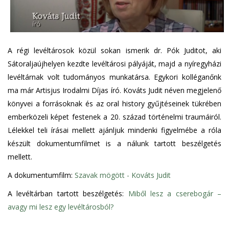
A régi levéltárosok közül sokan ismerik dr. Pók Juditot, aki
Sátoraljaújhelyen kezdte levéltárosi pályáját, majd a nyíregyházi
levéltárnak volt tudományos munkatársa. Egykori kolléganőnk
ma már Artisjus Irodalmi Díjas író. Kováts Judit néven megjelenő
könyvei a forrásoknak és az oral history gyűjtéseinek tükrében
emberközeli képet festenek a 20. század történelmi traumáiról.
Lélekkel teli írásai mellett ajánljuk mindenki figyelmébe a róla
készült dokumentumfilmet is a nálunk tartott beszélgetés
mellett.
A dokumentumfilm:
Szavak mögött - Kováts Judit
A levéltárban tartott beszélgetés:
Miből lesz a cserebogár –
avagy mi lesz egy levéltárosból?