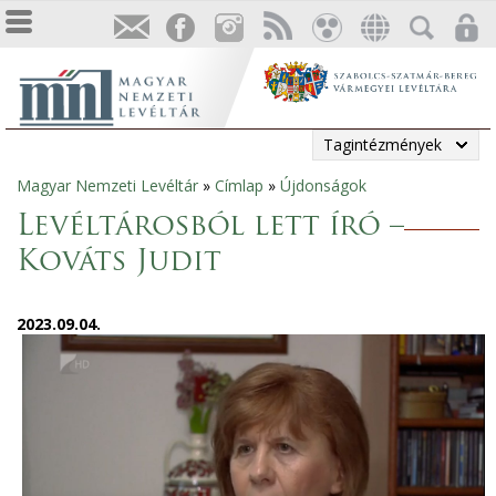
Tagintézmények
Magyar Nemzeti Levéltár
»
Címlap
»
Újdonságok
Jelenlegi
Levéltárosból lett író –
hely
Kováts Judit
2023.09.04.