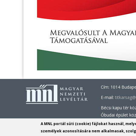
Cím: 1014 Budapes
E-mail:
titkarsag
Bécsi kapu tér kö
Óbudai épület kö
A MNL portál süti (cookie) fájlokat használ, mel
Információs Iroda
személyek azonosítására nem alkalmasak, szolgá
Tel.: +36 1 225 2