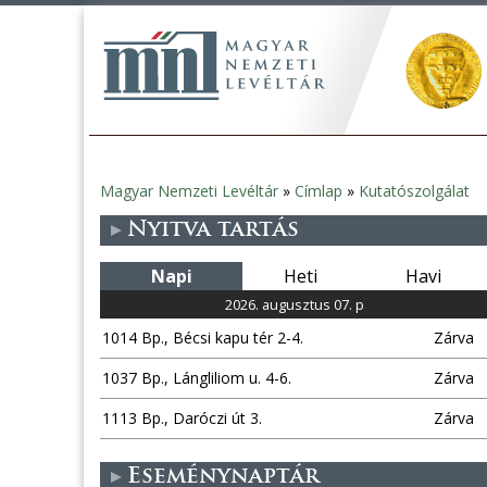
Magyar Nemzeti Levéltár
»
Címlap
»
Kutatószolgálat
Jelenlegi
Nyitva tartás
hely
Napi
Heti
Havi
2026. augusztus 07. p
1014 Bp., Bécsi kapu tér 2-4.
Zárva
1037 Bp., Lángliliom u. 4-6.
Zárva
1113 Bp., Daróczi út 3.
Zárva
Eseménynaptár