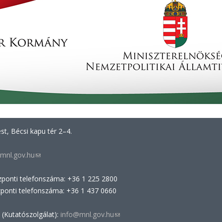
t, Bécsi kapu tér 2–4.
mnl.gov.hu
(link
sends
zponti telefonszáma: +36 1 225 2800
e-
zponti telefonszáma: +36 1 437 0660
mail)
 (Kutatószolgálat):
info@mnl.gov.hu
(link