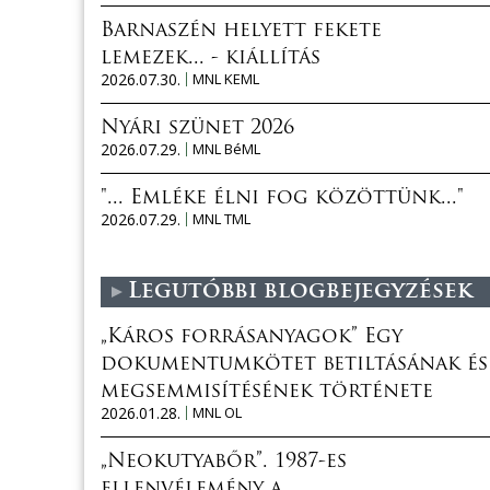
Barnaszén helyett fekete
lemezek... - kiállítás
2026.07.30.
MNL KEML
Nyári szünet 2026
2026.07.29.
MNL BéML
"... Emléke élni fog közöttünk..."
2026.07.29.
MNL TML
Legutóbbi blogbejegyzések
„Káros forrásanyagok” Egy
dokumentumkötet betiltásának és
megsemmisítésének története
2026.01.28.
MNL OL
„Neokutyabőr”. 1987-es
ellenvélemény a