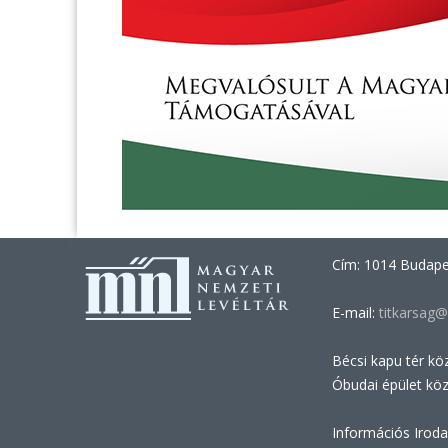
Cím: 1014 Budapes
E-mail:
titkarsag@
Bécsi kapu tér kö
Óbudai épület kö
Információs Iroda