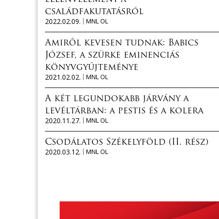
családfakutatásról
2022.02.09.
MNL OL
Amiről kevesen tudnak: Babics
József, a szürke eminenciás
könyvgyűjteménye
2021.02.02.
MNL OL
A két legundokabb járvány a
levéltárban: a pestis és a kolera
2020.11.27.
MNL OL
Csodálatos Székelyföld (II. rész)
2020.03.12.
MNL OL