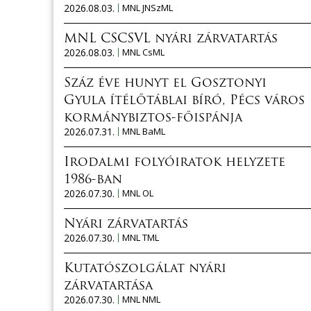
2026.08.03.
MNL JNSzML
MNL CSCSVL nyári zárvatartás
2026.08.03.
MNL CsML
Száz éve hunyt el Gosztonyi
Gyula ítélőtáblai bíró, Pécs város
kormánybiztos-főispánja
2026.07.31.
MNL BaML
Irodalmi folyóiratok helyzete
1986-ban
2026.07.30.
MNL OL
Nyári zárvatartás
2026.07.30.
MNL TML
Kutatószolgálat nyári
zárvatartása
2026.07.30.
MNL NML