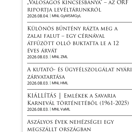
„Valóságos kincsesbánya” – az ORF
riportja levéltárunkról
2026.08.04.
MNL GyMSMGyL
Különös bűntény rázta meg a
zalai falut – egy cérnával
átfűzött olló buktatta le a 12
éves árvát
2026.08.03.
MNL ZML
A kutató- és ügyfélszolgálat nyári
zárvatartása
2026.08.03.
MNL HML
KIÁLLÍTÁS │ Emlékek a Savaria
Karnevál történetéből (1961-2025)
2026.08.03.
MNL VaML
Aszályos évek nehézségei egy
megszállt országban