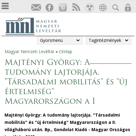
Gyorsmenü
Tagintézmények
Magyar Nemzeti Levéltár
»
Címlap
Jelenlegi
Majtényi György: A
hely
tudomány lajtorjája.
"Társadalmi mobilitás" és "új
értelmiség"
Magyarországon a I
Majtényi György: A tudomány lajtorjája. "Társadalmi
mobilitás" és "új értelmiség" Magyarországon a II.
világháború után. Bp., Gondolat Kiadó - Magyar Országos