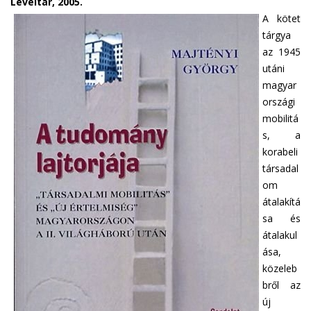
Levéltár, 2005.
A kötet
tárgya
az 1945
utáni
magyar
országi
mobilitá
s, a
korabeli
társadal
om
átalakítá
sa és
átalakul
ása,
közeleb
bről az
új