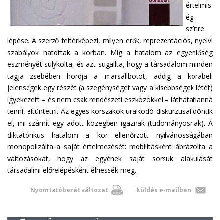
értelmis
ég
színre
lépése. A szerző feltérképezi, milyen erők, reprezentációs, nyelvi
szabályok hatottak a korban. Míg a hatalom az egyenlőség
eszményét sulykolta, és azt sugallta, hogy a társadalom minden
tagja zsebében hordja a marsallbotot, addig a korabeli
jelenségek egy részét (a szegénységet vagy a kisebbségek létét)
igyekezett – és nem csak rendészeti eszközökkel – láthatatlanná
tenni, eltüntetni. Az egyes korszakok uralkodó diskurzusai döntik
el, mi számít egy adott közegben igaznak (tudományosnak). A
diktatórikus hatalom a kor ellenőrzött nyilvánosságában
monopolizálta a saját értelmezését: mobilitásként ábrázolta a
változásokat, hogy az egyének saját sorsuk alakulását
társadalmi előrelépésként élhessék meg.
Nyomtatóbarát változat
küldés e-mailben