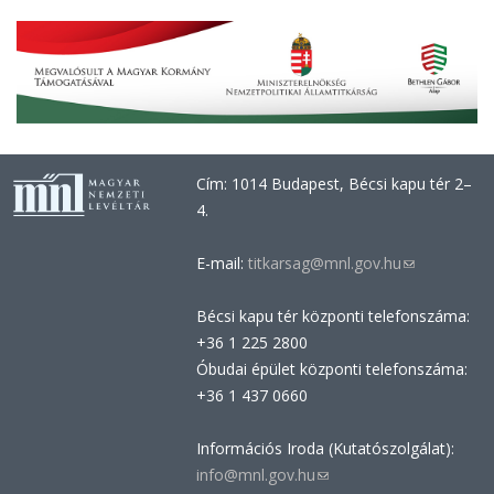
Cím: 1014 Budapest, Bécsi kapu tér 2–
4.
E-mail:
titkarsag@mnl.gov.hu
(link
sends
Bécsi kapu tér központi telefonszáma:
e-
+36 1 225 2800
mail)
Óbudai épület központi telefonszáma:
+36 1 437 0660
Információs Iroda (Kutatószolgálat):
info@mnl.gov.hu
(link