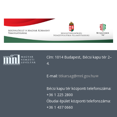
Cím: 1014 Budapest, Bécsi kapu tér 2–
4.
E-mail:
titkarsag@mnl.gov.hu
(link
sends
Bécsi kapu tér központi telefonszáma:
e-
+36 1 225 2800
mail)
Óbudai épület központi telefonszáma:
+36 1 437 0660