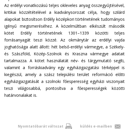
Az erdélyi vonatkozású teljes okleveles anyag összegyűjtésével,
kritikai közzétételével a kiadványsorozat célja, hogy szilárd
alapokat biztosítson Erdély középkori történetének tudományos
igényű megismeréséhez. A közelmúltban elkészült második
kötet Erdély történetének 1301–1339 közötti teljes
forrásanyagát teszi közzé. Az okmánytár az erdélyi vajda
joghatósága alatt állott: hét belső-erdélyi vármegye, a Székely-
és Szászföld, Közép-Szolnok és Kraszna vármegye adatait
tartalmazza. A kötet használatát név- és tárgymutató segíti,
valamint a forráskiadvány egy egyházigazgatási térképpel is
kiegészül, amely a szász települési terület reformáció előtti
egyházigazgatását a szolnoki főesperesség egyházi viszonyait
teszi világosabbá, pontosítva a főesperességek közötti
határvonalakat is.
Nyomtatóbarát változat
küldés e-mailben