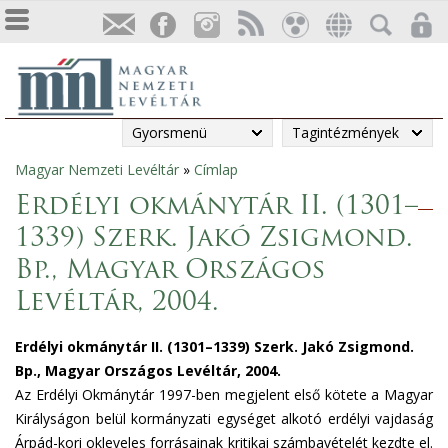
Gyorsmenü
Tagintézmények
Magyar Nemzeti Levéltár
»
Címlap
Jelenlegi
Erdélyi okmánytár II. (1301–
hely
1339) Szerk. Jakó Zsigmond.
Bp., Magyar Országos
Levéltár, 2004.
Erdélyi okmánytár II. (1301–1339)
Szerk. Jakó Zsigmond.
Bp., Magyar Országos Levéltár, 2004.
Az Erdélyi Okmánytár 1997-ben megjelent első kötete a Magyar
Királyságon belül kormányzati egységet alkotó erdélyi vajdaság
Árpád-kori okleveles forrásainak kritikai számbavételét kezdte el.