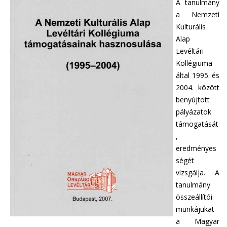
A tanulmány
a Nemzeti
Kulturális
Alap
Levéltári
Kollégiuma
által 1995. és
2004. között
benyújtott
pályázatok
támogatását
,
eredményes
ségét
vizsgálja. A
tanulmány
összeállítói
munkájukat
a Magyar