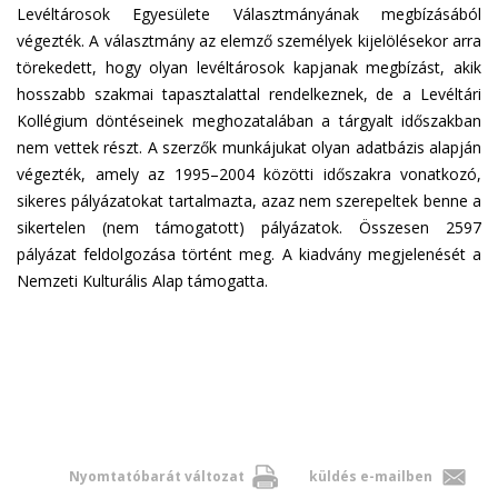
Levéltárosok Egyesülete Választmányának megbízásából
végezték. A választmány az elemző személyek kijelölésekor arra
törekedett, hogy olyan levéltárosok kapjanak megbízást, akik
hosszabb szakmai tapasztalattal rendelkeznek, de a Levéltári
Kollégium döntéseinek meghozatalában a tárgyalt időszakban
nem vettek részt. A szerzők munkájukat olyan adatbázis alapján
végezték, amely az 1995–2004 közötti időszakra vonatkozó,
sikeres pályázatokat tartalmazta, azaz nem szerepeltek benne a
sikertelen (nem támogatott) pályázatok. Összesen 2597
pályázat feldolgozása történt meg. A kiadvány megjelenését a
Nemzeti Kulturális Alap támogatta.
Nyomtatóbarát változat
küldés e-mailben