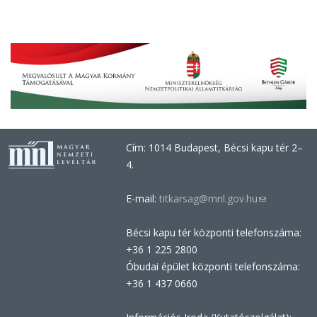
Cím: 1014 Budapest, Bécsi kapu tér 2–
4.
E-mail:
titkarsag@mnl.gov.hu
(link
sends
Bécsi kapu tér központi telefonszáma:
e-
+36 1 225 2800
mail)
Óbudai épület központi telefonszáma:
+36 1 437 0660