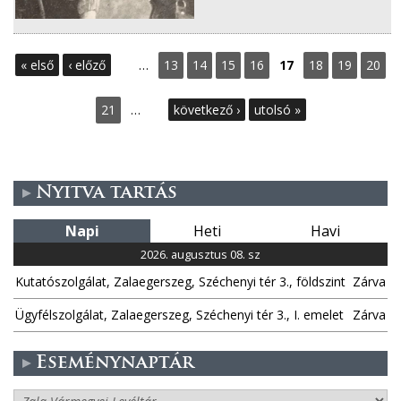
O
« első
‹ előző
…
13
14
15
16
17
18
19
20
l
21
…
következő ›
utolsó »
d
a
Nyitva tartás
l
Napi
Heti
Havi
a
2026. augusztus 08. sz
k
Kutatószolgálat, Zalaegerszeg, Széchenyi tér 3., földszint
Zárva
Ügyfélszolgálat, Zalaegerszeg, Széchenyi tér 3., I. emelet
Zárva
Eseménynaptár