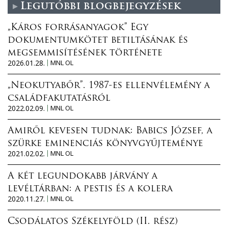
Legutóbbi blogbejegyzések
„Káros forrásanyagok” Egy
dokumentumkötet betiltásának és
megsemmisítésének története
2026.01.28.
MNL OL
„Neokutyabőr”. 1987-es ellenvélemény a
családfakutatásról
2022.02.09.
MNL OL
Amiről kevesen tudnak: Babics József, a
szürke eminenciás könyvgyűjteménye
2021.02.02.
MNL OL
A két legundokabb járvány a
levéltárban: a pestis és a kolera
2020.11.27.
MNL OL
Csodálatos Székelyföld (II. rész)