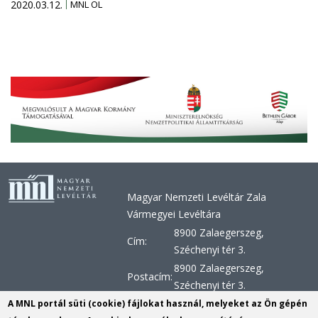
2020.03.12.
MNL OL
Magyar Nemzeti Levéltár Zala
Vármegyei Levéltára
8900 Zalaegerszeg,
Cím:
Széchenyi tér 3.
8900 Zalaegerszeg,
Postacím:
Széchenyi tér 3.
+36 92 510 030, +36 92 598
A MNL portál süti (cookie) fájlokat használ, melyeket az Ön gépén
Telefon: