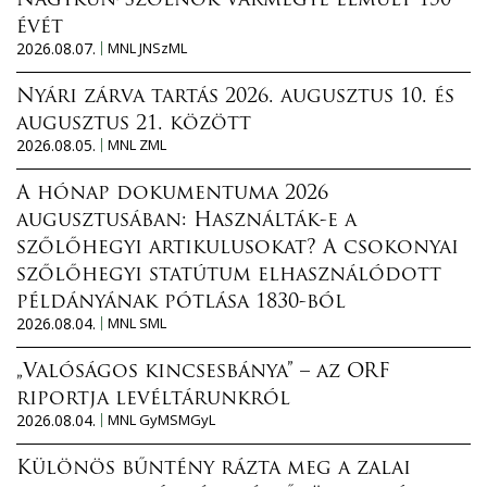
Nagykun-Szolnok vármegye elmúlt 150
évét
2026.08.07.
MNL JNSzML
Nyári zárva tartás 2026. augusztus 10. és
augusztus 21. között
2026.08.05.
MNL ZML
A hónap dokumentuma 2026
augusztusában: Használták-e a
szőlőhegyi artikulusokat? A csokonyai
szőlőhegyi statútum elhasználódott
példányának pótlása 1830-ból
2026.08.04.
MNL SML
„Valóságos kincsesbánya” – az ORF
riportja levéltárunkról
2026.08.04.
MNL GyMSMGyL
Különös bűntény rázta meg a zalai