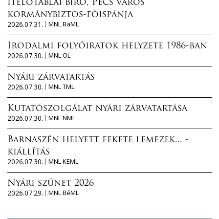
ítélőtáblai bíró, Pécs város
kormánybiztos-főispánja
2026.07.31.
MNL BaML
Irodalmi folyóiratok helyzete 1986-ban
2026.07.30.
MNL OL
Nyári zárvatartás
2026.07.30.
MNL TML
Kutatószolgálat nyári zárvatartása
2026.07.30.
MNL NML
Barnaszén helyett fekete lemezek... -
kiállítás
2026.07.30.
MNL KEML
Nyári szünet 2026
2026.07.29.
MNL BéML