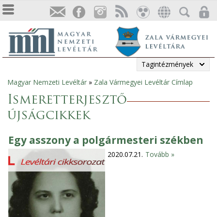
Tagintézmények
Magyar Nemzeti Levéltár
»
Zala Vármegyei Levéltár Címlap
Jelenlegi
Ismeretterjesztő
hely
újságcikkek
Egy asszony a polgármesteri székben
2020.07.21.
Tovább »