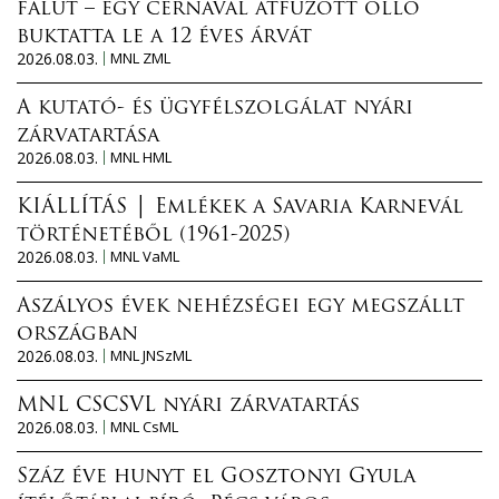
falut – egy cérnával átfűzött olló
buktatta le a 12 éves árvát
2026.08.03.
MNL ZML
A kutató- és ügyfélszolgálat nyári
zárvatartása
2026.08.03.
MNL HML
KIÁLLÍTÁS │ Emlékek a Savaria Karnevál
történetéből (1961-2025)
2026.08.03.
MNL VaML
Aszályos évek nehézségei egy megszállt
országban
2026.08.03.
MNL JNSzML
MNL CSCSVL nyári zárvatartás
2026.08.03.
MNL CsML
Száz éve hunyt el Gosztonyi Gyula