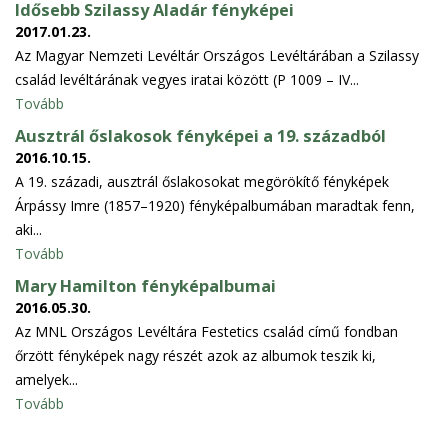
Idősebb Szilassy Aladár fényképei
2017.01.23.
Az Magyar Nemzeti Levéltár Országos Levéltárában a Szilassy
család levéltárának vegyes iratai között (P 1009 – IV...
Tovább
Ausztrál őslakosok fényképei a 19. századból
2016.10.15.
A 19. századi, ausztrál őslakosokat megörökítő fényképek
Árpássy Imre (1857–1920) fényképalbumában maradtak fenn,
aki...
Tovább
Mary Hamilton fényképalbumai
2016.05.30.
Az MNL Országos Levéltára Festetics család című fondban
őrzött fényképek nagy részét azok az albumok teszik ki,
amelyek...
Tovább