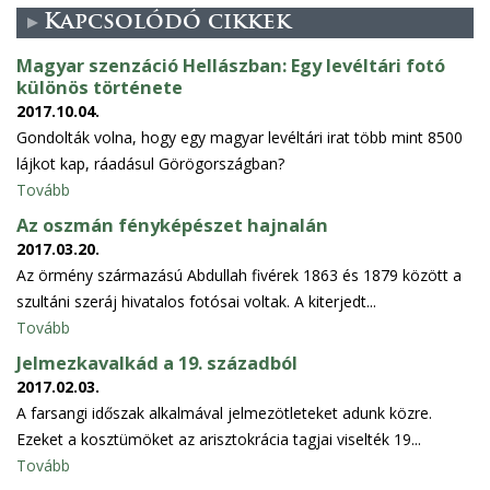
Kapcsolódó cikkek
Magyar szenzáció Hellászban: Egy levéltári fotó
különös története
2017.10.04.
Gondolták volna, hogy egy magyar levéltári irat több mint 8500
lájkot kap, ráadásul Görögországban?
Tovább
Az oszmán fényképészet hajnalán
2017.03.20.
Az örmény származású Abdullah fivérek 1863 és 1879 között a
szultáni szeráj hivatalos fotósai voltak. A kiterjedt...
Tovább
Jelmezkavalkád a 19. századból
2017.02.03.
A farsangi időszak alkalmával jelmezötleteket adunk közre.
Ezeket a kosztümöket az arisztokrácia tagjai viselték 19...
Tovább