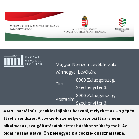
Magyar Nemzeti Levéltár Zala
Vármegyei Levéltára
8900 Zalaegerszeg,
Cím:
Széchenyi tér 3.
8900 Zalaegerszeg,
Postacím:
Széchenyi tér 3.
+36 92 510 030, +36 92 598
A MNL portál süti (cookie) fájlokat használ, melyeket az Ön gépén
Telefon:
956, +36 92 598 957
tárol a rendszer. A cookie-k személyek azonosítására nem
alkalmasak, szolgáltatásaink biztosításához szükségesek. Az
Telefax:
+36 92 510 029
oldal használatával Ön beleegyezik a cookie-k használatába.
E-mail:
zvl@mnl.gov.hu
(link