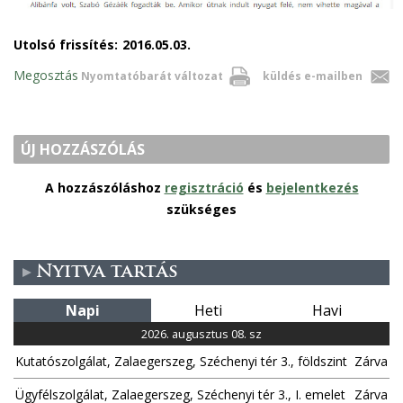
Utolsó frissítés:
2016.05.03.
Megosztás
Nyomtatóbarát változat
küldés e-mailben
ÚJ HOZZÁSZÓLÁS
A hozzászóláshoz
regisztráció
és
bejelentkezés
szükséges
Nyitva tartás
Napi
Heti
Havi
2026. augusztus 08. sz
Kutatószolgálat, Zalaegerszeg, Széchenyi tér 3., földszint
Zárva
Ügyfélszolgálat, Zalaegerszeg, Széchenyi tér 3., I. emelet
Zárva