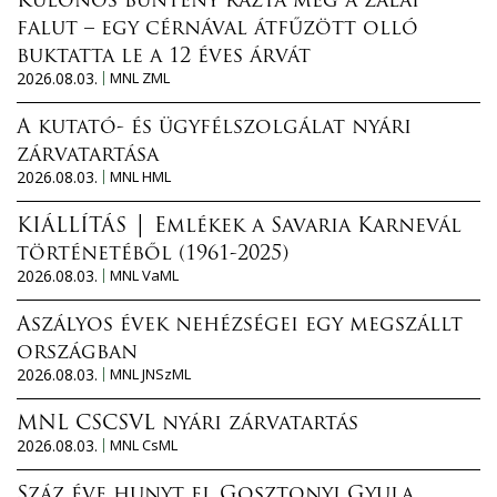
Különös bűntény rázta meg a zalai
falut – egy cérnával átfűzött olló
buktatta le a 12 éves árvát
2026.08.03.
MNL ZML
A kutató- és ügyfélszolgálat nyári
zárvatartása
2026.08.03.
MNL HML
KIÁLLÍTÁS │ Emlékek a Savaria Karnevál
történetéből (1961-2025)
2026.08.03.
MNL VaML
Aszályos évek nehézségei egy megszállt
országban
2026.08.03.
MNL JNSzML
MNL CSCSVL nyári zárvatartás
2026.08.03.
MNL CsML
Száz éve hunyt el Gosztonyi Gyula