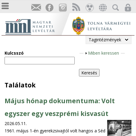
Tagintézmények
Kulcsszó
M
Miben keressen
e
g
j
e
Találatok
l
e
Május hónap dokumentuma: Volt
n
í
egyszer egy veszprémi kisvasút
t
2026.05.11.
é
1961. május 1-én gyerekzsivajtól volt hangos a Séd
s