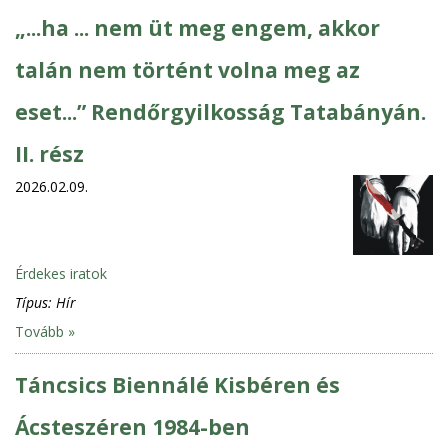
„...ha ... nem üt meg engem, akkor
talán nem történt volna meg az
eset...” Rendőrgyilkosság Tatabányán.
II. rész
2026.02.09.
Érdekes iratok
Típus:
Hír
Tovább »
Táncsics Biennálé Kisbéren és
Ácsteszéren 1984-ben