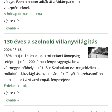
völgye. Ezen a napon adták át a Vidámparkot a
veszprémieknek.
A hónap dokumentuma
Típus:
Hír
Tovább »
130 éves a szolnoki villanyvilágítás
2026.05.13.
1896. május 14-én este, a milleniumi ünnepség
tetőpontjaként 200 lámpa fénye ragyogta be a
vármegyeszékhely utcáit. Bár Szolnokon ezt megelőzően is
működött közvilágítás, az olajlámpák fényét összehasonlítani
sem lehetett a villanylámpák fényerejével.
Érdekes iratok
Típus:
Hír
Tovább »