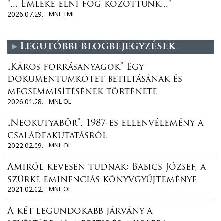
"... Emléke élni fog közöttünk..."
2026.07.29.
MNL TML
Legutóbbi blogbejegyzések
„Káros forrásanyagok” Egy
dokumentumkötet betiltásának és
megsemmisítésének története
2026.01.28.
MNL OL
„Neokutyabőr”. 1987-es ellenvélemény a
családfakutatásról
2022.02.09.
MNL OL
Amiről kevesen tudnak: Babics József, a
szürke eminenciás könyvgyűjteménye
2021.02.02.
MNL OL
A két legundokabb járvány a