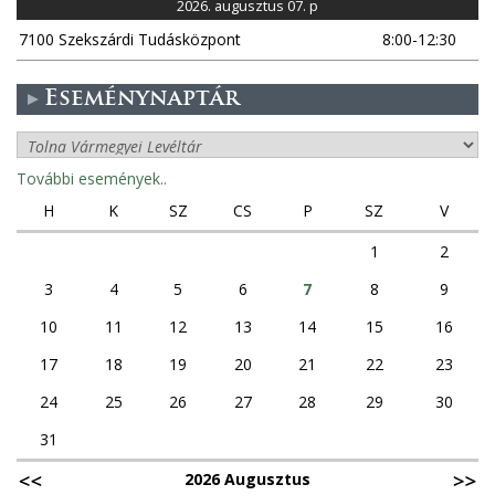
a
2026. augusztus 07. p
7100 Szekszárdi Tudásközpont
8:00-12:30
k
Eseménynaptár
További események..
H
K
SZ
CS
P
SZ
V
1
2
3
4
5
6
7
8
9
10
11
12
13
14
15
16
17
18
19
20
21
22
23
24
25
26
27
28
29
30
31
2026 Augusztus