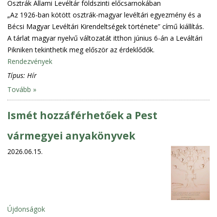
Osztrák Állami Levéltár földszinti előcsarnokában
„Az 1926-ban kötött osztrák-magyar levéltári egyezmény és a
Bécsi Magyar Levéltári Kirendeltségek története” című kiállítás.
A tárlat magyar nyelvű változatát itthon június 6-án a Leváltári
Pikniken tekinthetik meg először az érdeklődők.
Rendezvények
Típus:
Hír
Tovább »
Ismét hozzáférhetőek a Pest
vármegyei anyakönyvek
2026.06.15.
Újdonságok