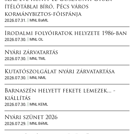
ítélőtáblai bíró, Pécs város
kormánybiztos-főispánja
2026.07.31.
MNL BaML
Irodalmi folyóiratok helyzete 1986-ban
2026.07.30.
MNL OL
Nyári zárvatartás
2026.07.30.
MNL TML
Kutatószolgálat nyári zárvatartása
2026.07.30.
MNL NML
Barnaszén helyett fekete lemezek... -
kiállítás
2026.07.30.
MNL KEML
Nyári szünet 2026
2026.07.29.
MNL BéML