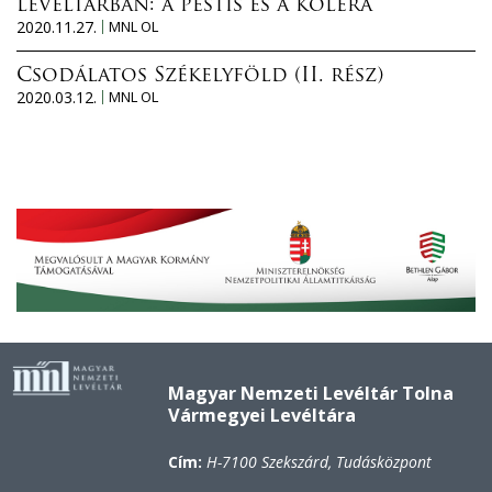
levéltárban: a pestis és a kolera
2020.11.27.
MNL OL
Csodálatos Székelyföld (II. rész)
2020.03.12.
MNL OL
Magyar Nemzeti Levéltár Tolna
Vármegyei Levéltára
Cím:
H-7100 Szekszárd, Tudásközpont