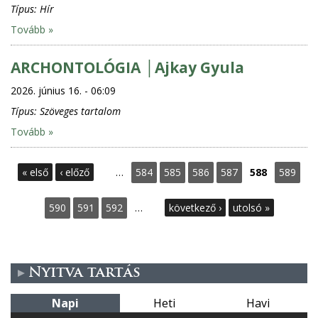
Típus:
Hír
Tovább »
ARCHONTOLÓGIA │Ajkay Gyula
2026. június 16. - 06:09
Típus:
Szöveges tartalom
Tovább »
O
« első
‹ előző
…
584
585
586
587
588
589
l
590
591
592
…
következő ›
utolsó »
d
a
Nyitva tartás
l
Napi
Heti
Havi