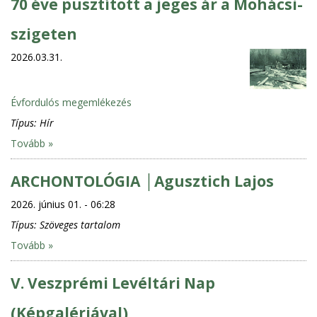
70 éve pusztított a jeges ár a Mohácsi-
szigeten
2026.03.31.
Évfordulós megemlékezés
Típus:
Hír
Tovább »
ARCHONTOLÓGIA │Agusztich Lajos
2026. június 01. - 06:28
Típus:
Szöveges tartalom
Tovább »
V. Veszprémi Levéltári Nap
(Képgalériával)