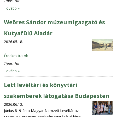
Típus:
Hír
Tovább »
Weöres Sándor múzeumigazgató és
Kutyafülű Aladár
2026.05.18.
Érdekes iratok
Típus:
Hír
Tovább »
Lett levéltári és könyvtári
szakemberek látogatása Budapesten
2026.06.12.
Június 8–9-én a Magyar Nemzeti Levéltár az
Erasmus+ programjának támogatásával látta