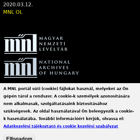
2020.03.12.
MNL OL
A MNL portál süti (cookie) fájlokat használ, melyeket az Ön
MNL Szabolcs-Szatmár-Bereg Vármegyei Levéltára
gépén tárol a rendszer. A cookie-k személyek azonosítására
nem alkalmasak, szolgáltatásaink biztosításához
Cím: 4400 Nyíregyháza, Széchenyi u. 4.
szükségesek. Az oldal használatával Ön beleegyezik a cookie-
k használatába. További információért kérjük, olvassa el:
Telefon: +36 42 414 313
Adatkezelési tájékoztató és cookie kezelési szabályzat
E-mail:
szszbvl@mnl.gov.hu
(link
Elfogadom