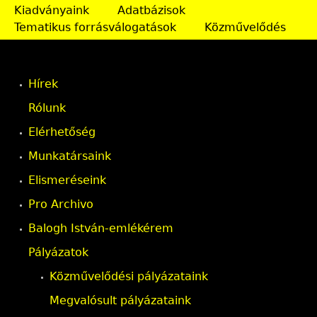
Kiadványaink
Adatbázisok
a
Tematikus forrásválogatások
Közművelődés
l
a
Hírek
k
Rólunk
Elérhetőség
Munkatársaink
Elismeréseink
Pro Archivo
Balogh István-emlékérem
Pályázatok
Közművelődési pályázataink
Megvalósult pályázataink