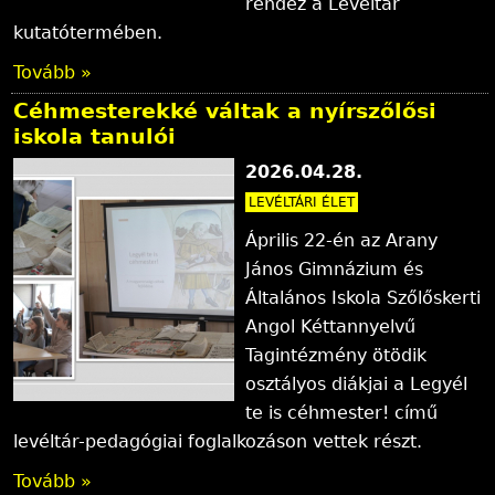
rendez a Levéltár
kutatótermében.
Tovább »
Céhmesterekké váltak a nyírszőlősi
iskola tanulói
2026.04.28.
LEVÉLTÁRI ÉLET
Április 22-én az Arany
János Gimnázium és
Általános Iskola Szőlőskerti
Angol Kéttannyelvű
Tagintézmény ötödik
osztályos diákjai a Legyél
te is céhmester! című
levéltár-pedagógiai foglalkozáson vettek részt.
Tovább »