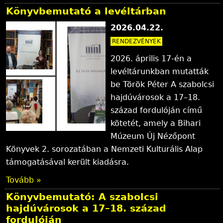
Könyvbemutató a levéltárban
2026.04.22.
RENDEZVÉNYEK
2026. április 17-én a
levéltárunkban mutatták
be Török Péter A szabolcsi
hajdúvárosok a 17–18.
század fordulóján című
kötetét, amely a Bihari
Múzeum Új Nézőpont
Könyvek 2. sorozatában a Nemzeti Kulturális Alap
támogatásával került kiadásra.
Tovább »
Könyvbemutató: A szabolcsi
hajdúvárosok a 17–18. század
fordulóján