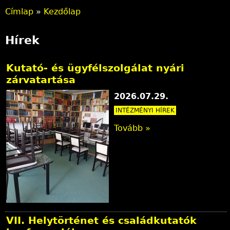
Címlap
»
Kezdőlap
J
Hírek
e
l
Kutató- és ügyfélszolgálat nyári
zárvatartása
e
2026.07.29.
n
INTÉZMÉNYI HÍREK
l
Tovább »
e
g
i
h
e
VII. Helytörténet és családkutatók