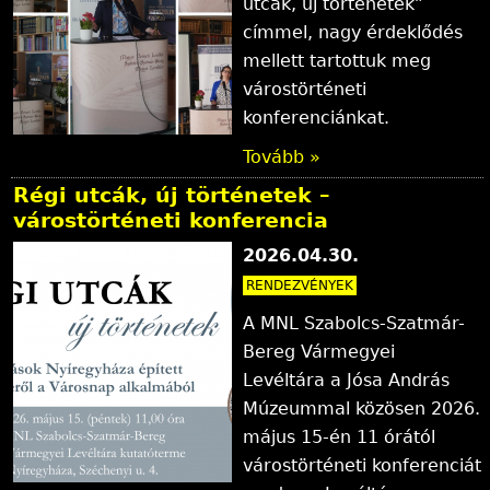
utcák, új történetek”
címmel, nagy érdeklődés
mellett tartottuk meg
várostörténeti
konferenciánkat.
Tovább »
Régi utcák, új történetek –
várostörténeti konferencia
2026.04.30.
RENDEZVÉNYEK
A MNL Szabolcs-Szatmár-
Bereg Vármegyei
Levéltára a Jósa András
Múzeummal közösen 2026.
május 15-én 11 órától
várostörténeti konferenciát