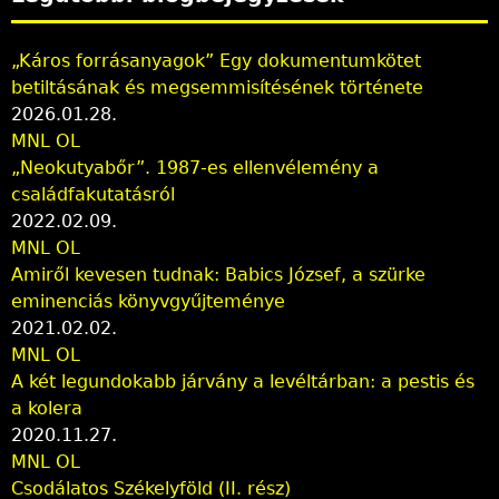
„Káros forrásanyagok” Egy dokumentumkötet
betiltásának és megsemmisítésének története
2026.01.28.
MNL OL
„Neokutyabőr”. 1987-es ellenvélemény a
családfakutatásról
2022.02.09.
MNL OL
Amiről kevesen tudnak: Babics József, a szürke
eminenciás könyvgyűjteménye
2021.02.02.
MNL OL
A két legundokabb járvány a levéltárban: a pestis és
a kolera
2020.11.27.
MNL OL
Csodálatos Székelyföld (II. rész)