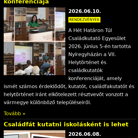
konferenciája
l
2026.06.10.
y
RENDEZVÉNYEK
A Hét Határon Túl
Családkutató Egyesület
2026. június 5-én tartotta
Nyíregyházán a VII.
Helytörténet és
családkutatók
konferenciáját, amely
ismét számos érdeklődőt, kutatót, családfakutatót és
helytörténet iránt elkötelezett résztvevőt vonzott a
vármegye különböző településeiről.
Tovább »
Családfát kutatni iskolásként is lehet
2026.06.08.