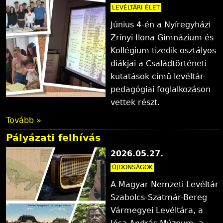
LEVÉLTÁRI ÉLET
Június 4-én a Nyíregyházi
Zrínyi Ilona Gimnázium és
Kollégium tizedik osztályos
diákjai a Családtörténeti
kutatások című levéltár-
pedagógiai foglalkozáson
vettek részt.
Tovább »
Pályázati felhívás
2026.05.27.
ÚJDONSÁGOK
A Magyar Nemzeti Levéltár
Szabolcs-Szatmár-Bereg
Vármegyei Levéltára, a