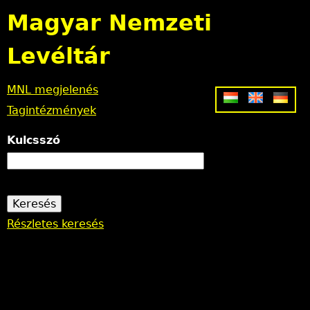
Jump to navigation
Magyar Nemzeti
Levéltár
MNL megjelenés
Tagintézmények
Kulcsszó
Részletes keresés