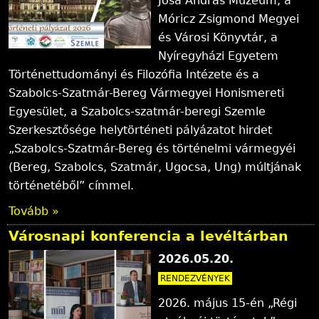
Jósa András Múzeum, a
Móricz Zsigmond Megyei
és Városi Könyvtár, a
Nyíregyházi Egyetem
Történettudományi és Filozófia Intézete és a
Szabolcs-Szatmár-Bereg Vármegyei Honismereti
Egyesület, a Szabolcs-szatmár-beregi Szemle
Szerkesztősége helytörténeti pályázatot hirdet
„Szabolcs-Szatmár-Bereg és történelmi vármegyéi
(Bereg, Szabolcs, Szatmár, Ugocsa, Ung) múltjának
történetéből” címmel.
Tovább »
Városnapi konferencia a levéltárban
2026.05.20.
RENDEZVÉNYEK
2026. május 15-én „Régi