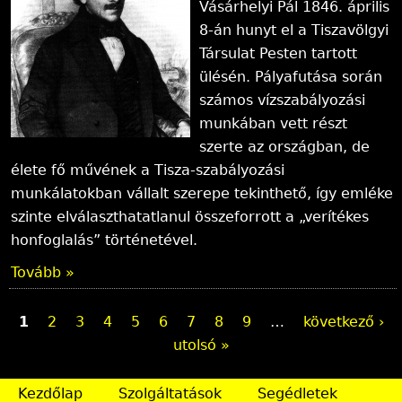
Vásárhelyi Pál 1846. április
8-án hunyt el a Tiszavölgyi
Társulat Pesten tartott
ülésén. Pályafutása során
számos vízszabályozási
munkában vett részt
szerte az országban, de
élete fő művének a Tisza-szabályozási
munkálatokban vállalt szerepe tekinthető, így emléke
szinte elválaszthatatlanul összeforrott a „verítékes
honfoglalás” történetével.
Tovább »
O
1
2
3
4
5
6
7
8
9
…
következő ›
utolsó »
l
d
Kezdőlap
Szolgáltatások
Segédletek