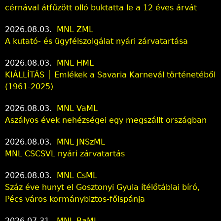
cérnával átfűzött olló buktatta le a 12 éves árvát
2026.08.03.
MNL ZML
A kutató- és ügyfélszolgálat nyári zárvatartása
2026.08.03.
MNL HML
KIÁLLÍTÁS │ Emlékek a Savaria Karnevál történetéből
(1961-2025)
2026.08.03.
MNL VaML
Aszályos évek nehézségei egy megszállt országban
2026.08.03.
MNL JNSzML
MNL CSCSVL nyári zárvatartás
2026.08.03.
MNL CsML
Száz éve hunyt el Gosztonyi Gyula ítélőtáblai bíró,
Pécs város kormánybiztos-főispánja
2026.07.31.
MNL BaML