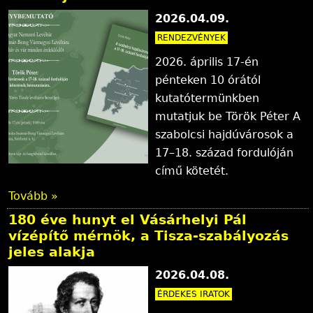
2026.04.09.
RENDEZVÉNYEK
2026. április 17-én
pénteken 10 órától
kutatótermünkben
mutatjuk be Török Péter A
szabolcsi hajdúvárosok a
17–18. század fordulóján
című kötetét.
Tovább »
180 éve hunyt el Vásárhelyi Pál
vízépítő mérnök, a Tisza-szabályozás
jeles alakja
2026.04.08.
ÉRDEKES IRATOK