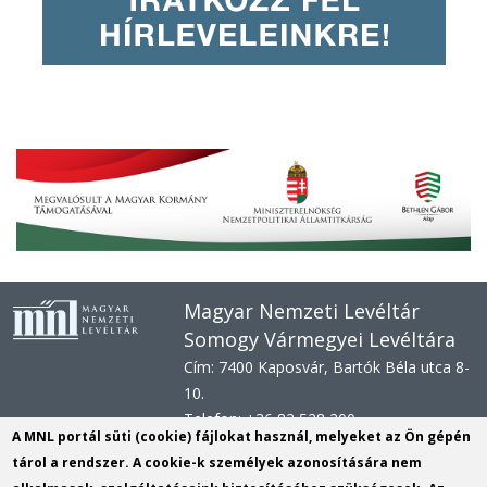
Magyar Nemzeti Levéltár
Somogy Vármegyei Levéltára
Cím: 7400 Kaposvár, Bartók Béla utca 8-
10.
Telefon: +36 82 528 200
A MNL portál süti (cookie) fájlokat használ, melyeket az Ön gépén
E-mail: svl@mnl.gov.hu
tárol a rendszer. A cookie-k személyek azonosítására nem
Honlap: www.mnl.gov.hu/sml