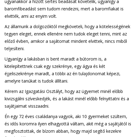
ugyanakkor a hízott sertés beadását követelik, ugyanígy a
baromfibeadást sem tudom rendezni, mert a baromfiakat is
elvitték, ami az enyim volt.
Az államunk a dolgozóktól megköveteli, hogy a kötelességének
tegyen eleget, ennek ellenére nem tudok eleget tenni, mint az
előző évben, amikor a sajátomat mindent elvittek, nincs miből
teljesíteni.
Ugyanígy a lakásban is bent maradt a bútorom is, a
kitelepítettnek csak egy szekrénye, egy ágya és két
éjjeliszekrénye maradt, a többi az én tulajdonomat képezi,
amelyre tanúkat is tudok állítani.
Kérem az Igazgatási Osztályt, hogy az ügyemet minél előbb
kivizsgálni szíveskedjék, és a lakást minél előbb felnyittatni és a
sajátjaimat visszaadni.
Én egy 72 éves családanya vagyok, aki 10 gyermeket szültem,
és idős koromra ilyen elhagyottá váltam, akit még a sajátjától is
megfosztottak, de bízom abban, hogy majd segítő kezekre