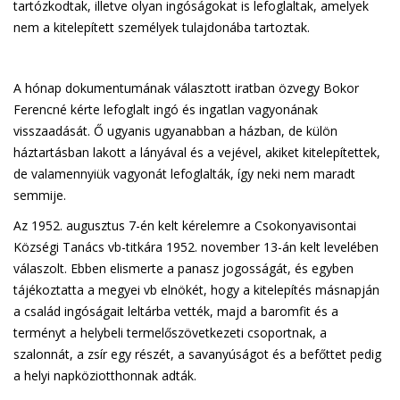
tartózkodtak, illetve olyan ingóságokat is lefoglaltak, amelyek
nem a kitelepített személyek tulajdonába tartoztak.
A hónap dokumentumának választott iratban özvegy Bokor
Ferencné kérte lefoglalt ingó és ingatlan vagyonának
visszaadását. Ő ugyanis ugyanabban a házban, de külön
háztartásban lakott a lányával és a vejével, akiket kitelepítettek,
de valamennyiük vagyonát lefoglalták, így neki nem maradt
semmije.
Az 1952. augusztus 7-én kelt kérelemre a Csokonyavisontai
Községi Tanács vb-titkára 1952. november 13-án kelt levelében
válaszolt. Ebben elismerte a panasz jogosságát, és egyben
tájékoztatta a megyei vb elnökét, hogy a kitelepítés másnapján
a család ingóságait leltárba vették, majd a baromfit és a
terményt a helybeli termelőszövetkezeti csoportnak, a
szalonnát, a zsír egy részét, a savanyúságot és a befőttet pedig
a helyi napköziotthonnak adták.