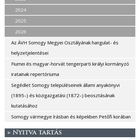
2024
2025
2026
Az ÁVH Somogy Megyei Osztályának hangulat- és
helyzetjelentései
Fiumei és magyar-horvát tengerparti királyi kormányzó
iratainak repertóriuma
Segédlet Somogy településeinek állami anyakönyvi
(1895–) és közigazgatási (1872–) beosztásának
kutatásához
Somogy vármegye írásban és képekben Petőfi korában
Nyitva tartás