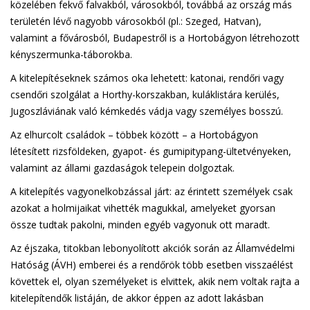
közelében fekvő falvakból, városokból, továbbá az ország más
területén lévő nagyobb városokból (pl.: Szeged, Hatvan),
valamint a fővárosból, Budapestről is a Hortobágyon létrehozott
kényszermunka-táborokba.
A kitelepítéseknek számos oka lehetett: katonai, rendőri vagy
csendőri szolgálat a Horthy-korszakban, kuláklistára kerülés,
Jugoszláviának való kémkedés vádja vagy személyes bosszú.
Az elhurcolt családok – többek között – a Hortobágyon
létesített rizsföldeken, gyapot- és gumipitypang-ültetvényeken,
valamint az állami gazdaságok telepein dolgoztak.
A kitelepítés vagyonelkobzással járt: az érintett személyek csak
azokat a holmijaikat vihették magukkal, amelyeket gyorsan
össze tudtak pakolni, minden egyéb vagyonuk ott maradt.
Az éjszaka, titokban lebonyolított akciók során az Államvédelmi
Hatóság (ÁVH) emberei és a rendőrök több esetben visszaélést
követtek el, olyan személyeket is elvittek, akik nem voltak rajta a
kitelepítendők listáján, de akkor éppen az adott lakásban