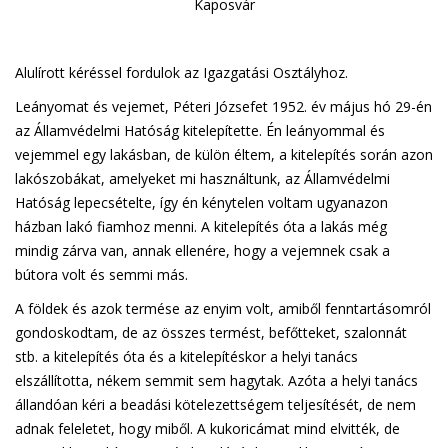
Kaposvár
Alulírott kéréssel fordulok az Igazgatási Osztályhoz.
Leányomat és vejemet, Péteri Józsefet 1952. év május hó 29-én
az Államvédelmi Hatóság kitelepítette. Én leányommal és
vejemmel egy lakásban, de külön éltem, a kitelepítés során azon
lakószobákat, amelyeket mi használtunk, az Államvédelmi
Hatóság lepecsételte, így én kénytelen voltam ugyanazon
házban lakó fiamhoz menni. A kitelepítés óta a lakás még
mindig zárva van, annak ellenére, hogy a vejemnek csak a
bútora volt és semmi más.
A földek és azok termése az enyim volt, amiből fenntartásomról
gondoskodtam, de az összes termést, befőtteket, szalonnát
stb. a kitelepítés óta és a kitelepítéskor a helyi tanács
elszállította, nékem semmit sem hagytak. Azóta a helyi tanács
állandóan kéri a beadási kötelezettségem teljesítését, de nem
adnak feleletet, hogy miből. A kukoricámat mind elvitték, de