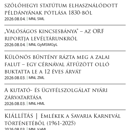
szőlőhegyi statútum elhasználódott
példányának pótlása 1830-ból
2026.08.04.
MNL SML
„Valóságos kincsesbánya” – az ORF
riportja levéltárunkról
2026.08.04.
MNL GyMSMGyL
Különös bűntény rázta meg a zalai
falut – egy cérnával átfűzött olló
buktatta le a 12 éves árvát
2026.08.03.
MNL ZML
A kutató- és ügyfélszolgálat nyári
zárvatartása
2026.08.03.
MNL HML
KIÁLLÍTÁS │ Emlékek a Savaria Karnevál
történetéből (1961-2025)
2026.08.03.
MNL VaML