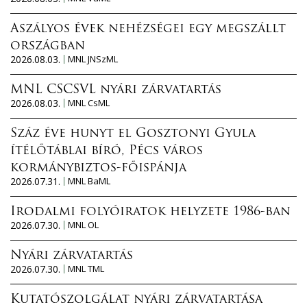
Aszályos évek nehézségei egy megszállt
országban
2026.08.03.
MNL JNSzML
MNL CSCSVL nyári zárvatartás
2026.08.03.
MNL CsML
Száz éve hunyt el Gosztonyi Gyula
ítélőtáblai bíró, Pécs város
kormánybiztos-főispánja
2026.07.31.
MNL BaML
Irodalmi folyóiratok helyzete 1986-ban
2026.07.30.
MNL OL
Nyári zárvatartás
2026.07.30.
MNL TML
Kutatószolgálat nyári zárvatartása