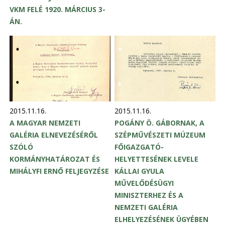
a
VKM FELÉ 1920. MÁRCIUS 3-
ÁN.
k
2015.11.16.
2015.11.16.
A MAGYAR NEMZETI
POGÁNY Ö. GÁBORNAK, A
GALÉRIA ELNEVEZÉSÉRŐL
SZÉPMŰVÉSZETI MÚZEUM
SZÓLÓ
FŐIGAZGATÓ-
KORMÁNYHATÁROZAT ÉS
HELYETTESÉNEK LEVELE
MIHÁLYFI ERNŐ FELJEGYZÉSE
KÁLLAI GYULA
MŰVELŐDÉSÜGYI
MINISZTERHEZ ÉS A
NEMZETI GALÉRIA
ELHELYEZÉSÉNEK ÜGYÉBEN