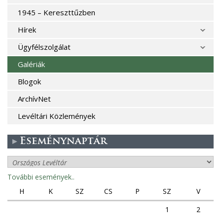
1945 – Kereszttűzben
Hírek
Ügyfélszolgálat
Galériák
Blogok
ArchívNet
Levéltári Közlemények
Eseménynaptár
További események..
H
K
SZ
CS
P
SZ
V
1
2