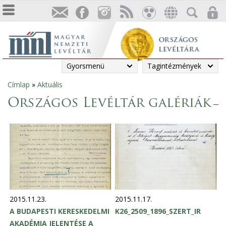
Gyorsmenü
Tagintézmények
Címlap
»
Aktuális
Jelenlegi
Országos Levéltár galériák
hely
O
l
d
a
2015.11.23.
2015.11.17.
A BUDAPESTI KERESKEDELMI
K26_2509_1896_SZERT_IR
l
AKADÉMIA JELENTÉSE A