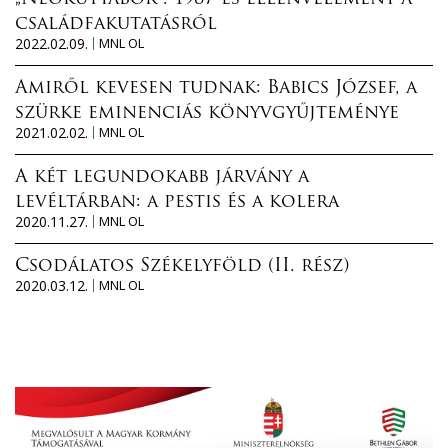
családfakutatásról
2022.02.09.
MNL OL
Amiről kevesen tudnak: Babics József, a
szürke eminenciás könyvgyűjteménye
2021.02.02.
MNL OL
A két legundokabb járvány a
levéltárban: a pestis és a kolera
2020.11.27.
MNL OL
Csodálatos Székelyföld (II. rész)
2020.03.12.
MNL OL