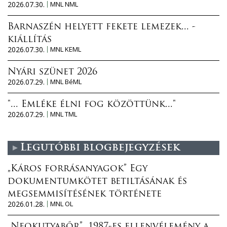
2026.07.30.
MNL NML
Barnaszén helyett fekete lemezek... -
kiállítás
2026.07.30.
MNL KEML
Nyári szünet 2026
2026.07.29.
MNL BéML
"... Emléke élni fog közöttünk..."
2026.07.29.
MNL TML
Legutóbbi blogbejegyzések
„Káros forrásanyagok” Egy
dokumentumkötet betiltásának és
megsemmisítésének története
2026.01.28.
MNL OL
„Neokutyabőr”. 1987-es ellenvélemény a