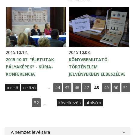
2015.10.12.
2015.10.08.
2015.10.07. "ÉLETUTAK-
KÖNYVBEMUTATÓ:
PÁLYAKÉPEK" - KÚRIA-
TÖRTÉNELEM
KONFERENCIA
JELVÉNYEKBEN ELBESZÉLVE
« első
‹ előző
…
44
45
46
47
48
49
50
51
52
…
következő ›
utolsó »
A nemzet levéltára