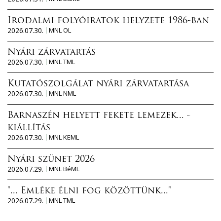
Irodalmi folyóiratok helyzete 1986-ban
2026.07.30.
MNL OL
Nyári zárvatartás
2026.07.30.
MNL TML
Kutatószolgálat nyári zárvatartása
2026.07.30.
MNL NML
Barnaszén helyett fekete lemezek... -
kiállítás
2026.07.30.
MNL KEML
Nyári szünet 2026
2026.07.29.
MNL BéML
"... Emléke élni fog közöttünk..."
2026.07.29.
MNL TML