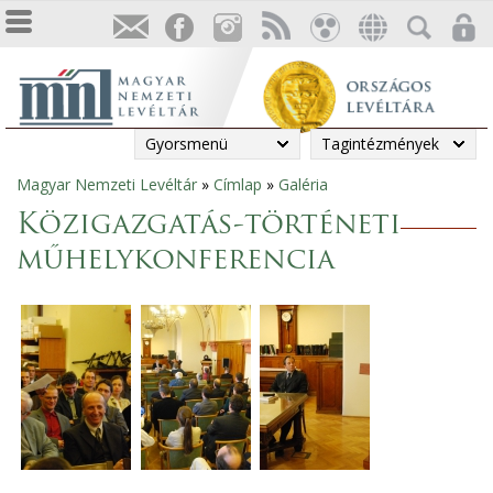
Gyorsmenü
Tagintézmények
Magyar Nemzeti Levéltár
»
Címlap
»
Galéria
Jelenlegi
Közigazgatás-történeti
hely
műhelykonferencia