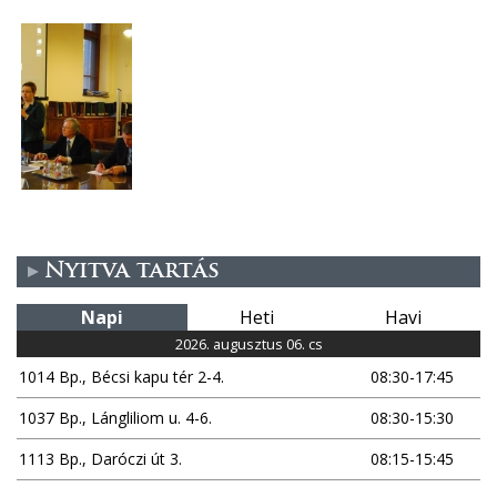
Nyitva tartás
Napi
Heti
Havi
2026. augusztus 06. cs
1014 Bp., Bécsi kapu tér 2-4.
08:30-17:45
1037 Bp., Lángliliom u. 4-6.
08:30-15:30
1113 Bp., Daróczi út 3.
08:15-15:45