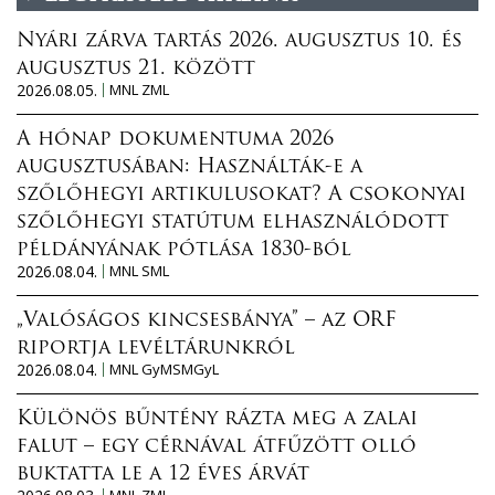
Nyári zárva tartás 2026. augusztus 10. és
augusztus 21. között
2026.08.05.
MNL ZML
A hónap dokumentuma 2026
augusztusában: Használták-e a
szőlőhegyi artikulusokat? A csokonyai
szőlőhegyi statútum elhasználódott
példányának pótlása 1830-ból
2026.08.04.
MNL SML
„Valóságos kincsesbánya” – az ORF
riportja levéltárunkról
2026.08.04.
MNL GyMSMGyL
Különös bűntény rázta meg a zalai
falut – egy cérnával átfűzött olló
buktatta le a 12 éves árvát
MNL ZML