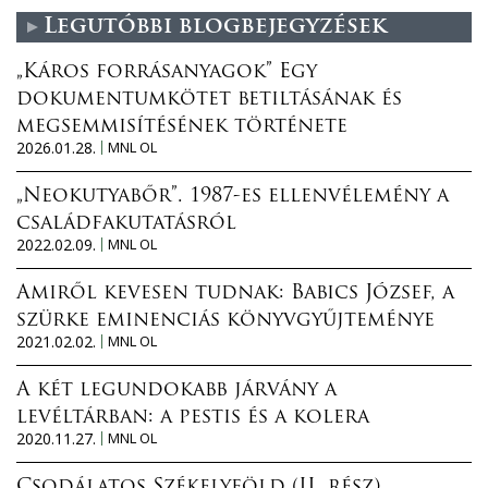
Legutóbbi blogbejegyzések
„Káros forrásanyagok” Egy
dokumentumkötet betiltásának és
megsemmisítésének története
2026.01.28.
MNL OL
„Neokutyabőr”. 1987-es ellenvélemény a
családfakutatásról
2022.02.09.
MNL OL
Amiről kevesen tudnak: Babics József, a
szürke eminenciás könyvgyűjteménye
2021.02.02.
MNL OL
A két legundokabb járvány a
levéltárban: a pestis és a kolera
2020.11.27.
MNL OL
Csodálatos Székelyföld (II. rész)