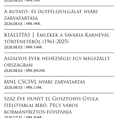
2026.08.03.
A kutató- és ügyfélszolgálat nyári
zárvatartása
2026.08.03.
MNL HML
KIÁLLÍTÁS │ Emlékek a Savaria Karnevál
történetéből (1961-2025)
2026.08.03.
MNL VaML
Aszályos évek nehézségei egy megszállt
országban
2026.08.03.
MNL JNSzML
MNL CSCSVL nyári zárvatartás
2026.08.03.
MNL CsML
Száz éve hunyt el Gosztonyi Gyula
ítélőtáblai bíró, Pécs város
kormánybiztos-főispánja
2026.07.31.
MNL BaML