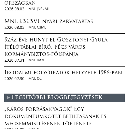
országban
2026.08.03.
MNL JNSzML
MNL CSCSVL nyári zárvatartás
2026.08.03.
MNL CsML
Száz éve hunyt el Gosztonyi Gyula
ítélőtáblai bíró, Pécs város
kormánybiztos-főispánja
2026.07.31.
MNL BaML
Irodalmi folyóiratok helyzete 1986-ban
2026.07.30.
MNL OL
Legutóbbi blogbejegyzések
„Káros forrásanyagok” Egy
dokumentumkötet betiltásának és
megsemmisítésének története