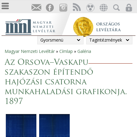
Gyorsmenü
Tagintézmények
Magyar Nemzeti Levéltár
»
Címlap
»
Galéria
Jelenlegi
Az Orsova–Vaskapu
hely
szakaszon építendő
hajózási csatorna
munkahaladási grafikonja.
1897