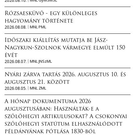
2026.08.10.
Rózsaesküvő - egy különleges
hagyomány története
2026.08.08.
MNL PML
Időszaki kiállítás mutatja be Jász-
Nagykun-Szolnok vármegye elmúlt 150
évét
2026.08.07.
MNL JNSzML
Nyári zárva tartás 2026. augusztus 10. és
augusztus 21. között
2026.08.05.
MNL ZML
A hónap dokumentuma 2026
augusztusában: Használták-e a
szőlőhegyi artikulusokat? A csokonyai
szőlőhegyi statútum elhasználódott
példányának pótlása 1830-ból