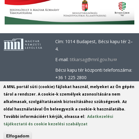
Cím: 1014 Budapest, Bécsi kapu tér 2–
4.
E-mail:
titkarsag@mnl.gov.hu
(link
sends
Bécsi kapu tér központi telefonszáma:
e-
+36 1 225 2800
mail)
Óbudai épület központi telefonszáma:
A MNL portál süti (cookie) fájlokat használ, melyeket az Ön gépén
+36 1 437 0660
tárol a rendszer. A cookie-k személyek azonosítására nem
alkalmasak, szolgáltatásaink biztosításához szükségesek. Az
Információs Iroda (Kutatószolgálat):
oldal használatával Ön beleegyezik a cookie-k használatába.
info@mnl.gov.hu
(link
További információért kérjük, olvassa el:
Adatkezelési
Tel.: +36 1 225 2843, +36 1 225 2844
sends
tájékoztató és cookie kezelési szabályzat
Postacím: 1014 Budapest, Bécsi kapu
e-
tér 2-4.
mail)
Elfogadom