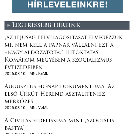
Legfrissebb híreink
„az ifjúság felvilágosítását elvégezzük
mi, nem kell a papnak vállalni ezt a
»nagy áldozatot«.” Hitoktatás
Komárom megyében a szocializmus
évtizedeiben
2026.08.10.
MNL KEML
Augusztus hónap dokumentuma: Az
első Úrkút-Herend asztalitenisz
mérkőzés
2026.08.10.
MNL VeML
A Civitas fidelissima mint „szociális
bástya”
MNL GyMSMSL