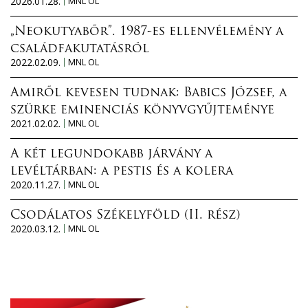
2026.01.28.
MNL OL
„Neokutyabőr”. 1987-es ellenvélemény a
családfakutatásról
2022.02.09.
MNL OL
Amiről kevesen tudnak: Babics József, a
szürke eminenciás könyvgyűjteménye
2021.02.02.
MNL OL
A két legundokabb járvány a
levéltárban: a pestis és a kolera
2020.11.27.
MNL OL
Csodálatos Székelyföld (II. rész)
2020.03.12.
MNL OL