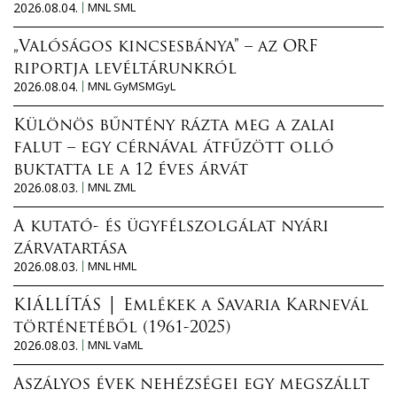
2026.08.04.
MNL SML
„Valóságos kincsesbánya” – az ORF
riportja levéltárunkról
2026.08.04.
MNL GyMSMGyL
Különös bűntény rázta meg a zalai
falut – egy cérnával átfűzött olló
buktatta le a 12 éves árvát
2026.08.03.
MNL ZML
A kutató- és ügyfélszolgálat nyári
zárvatartása
2026.08.03.
MNL HML
KIÁLLÍTÁS │ Emlékek a Savaria Karnevál
történetéből (1961-2025)
2026.08.03.
MNL VaML
Aszályos évek nehézségei egy megszállt