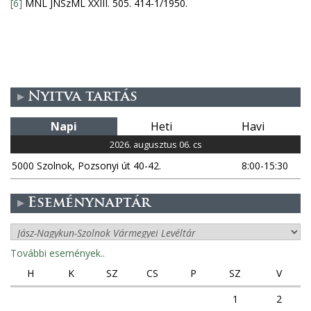
[6]
MNL JNSzML XXIII. 505. 414-1/1950.
Nyitva tartás
Napi
Heti
Havi
2026. augusztus 06. cs
5000 Szolnok, Pozsonyi út 40-42.
8:00-15:30
Eseménynaptár
További események..
H
K
SZ
CS
P
SZ
V
1
2