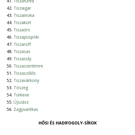
Tiszafüred
Tiszaigar
Tiszainoka
Tiszakürt
Tiszaörs
Tiszapüspöki
Tiszaroff
Tiszasas
Tiszasüly
Tiszaszentimre
Tiszaszőlős
Tiszavárkony
Tószeg
Túrkeve
Újszász
Zagyvarékas
HŐSI ÉS HADIFOGOLY-SÍROK