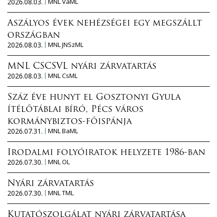
2026.08.03.
MNL VaML
Aszályos évek nehézségei egy megszállt
országban
2026.08.03.
MNL JNSzML
MNL CSCSVL nyári zárvatartás
2026.08.03.
MNL CsML
Száz éve hunyt el Gosztonyi Gyula
ítélőtáblai bíró, Pécs város
kormánybiztos-főispánja
2026.07.31.
MNL BaML
Irodalmi folyóiratok helyzete 1986-ban
2026.07.30.
MNL OL
Nyári zárvatartás
2026.07.30.
MNL TML
Kutatószolgálat nyári zárvatartása