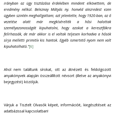
irányban az ügy tisztázása érdekében mindent elkövettem, de
eredmény nélkül. Beleznay Mátyás ny. honvéd alezredest ezen
ügyben szintén meghallgattam; azt jelentette, hogy 1920-ban, az ő
vezetése alatt már megkísérelték a hősi halottak
személyazonosságát kipuhatolni, hogy azokat a keresztfákra
felírhassák, de már akkor is el voltak teljesen korhadva a hősök
sírja melletti primitív kis hantok. Egyéb ismertető nyom nem volt
kipuhatolható.”
[6]
Ahol nem találtunk sírokat, ott az átnézett és feldolgozott
anyakönyvek alapján összeállított névsort (illetve az anyakönyvi
bejegyzést) közöljük.
Várjuk a Tisztelt Olvasók képeit, információit, kiegészítéseit az
adatbázissal kapcsolatban!