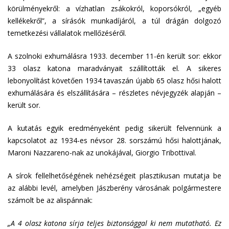
körülményekről: a vízhatlan zsákokról, koporsókról, „egyéb
kellékekről”, a sírásók munkadíjáról, a túl drágán dolgozó
temetkezési vállalatok mellőzéséről.
A szolnoki exhumálásra 1933. december 11-én került sor: ekkor
33 olasz katona maradványait szállították el. A sikeres
lebonyolítást követően 1934 tavaszán újabb 65 olasz hősi halott
exhumálására és elszállítására – részletes névjegyzék alapján –
került sor.
A kutatás egyik eredményeként pedig sikerült felvennünk a
kapcsolatot az 1934-es névsor 28. sorszámú hősi halottjának,
Maroni Nazzareno-nak az unokájával, Giorgio Tribottival.
A sírok fellelhetőségének nehézségeit plasztikusan mutatja be
az alábbi levél, amelyben Jászberény városának polgármestere
számolt be az alispánnak:
„A 4 olasz katona sírja teljes biztonsággal ki nem mutatható. Ez