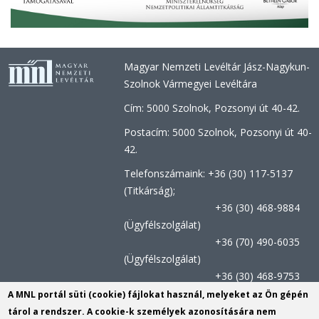
Magyar Nemzeti Levéltár Jász-Nagykun-
Szolnok Vármegyei Levéltára
Cím: 5000 Szolnok, Pozsonyi út 40-42.
Postacím: 5000 Szolnok, Pozsonyi út 40-
42.
Telefonszámaink: +36 (30) 117-5137
(Titkárság);
+36 (30) 468-9884
(Ügyfélszolgálat)
+36 (70) 490-6035
(Ügyfélszolgálat)
+36 (30) 468-9753
(Kutatószolgálat)
A MNL portál süti (cookie) fájlokat használ, melyeket az Ön gépén
tárol a rendszer. A cookie-k személyek azonosítására nem
Titkársági e-mail:
jnszvl@mnl.gov.hu
(link