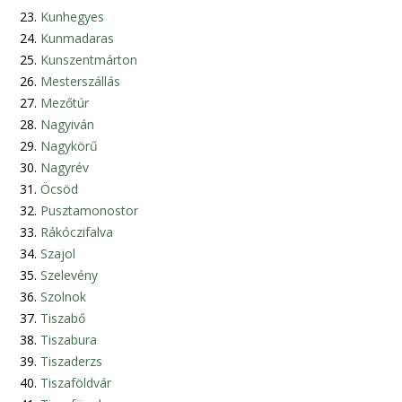
Kunhegyes
Kunmadaras
Kunszentmárton
Mesterszállás
Mezőtúr
Nagyiván
Nagykörű
Nagyrév
Öcsöd
Pusztamonostor
Rákóczifalva
Szajol
Szelevény
Szolnok
Tiszabő
Tiszabura
Tiszaderzs
Tiszaföldvár