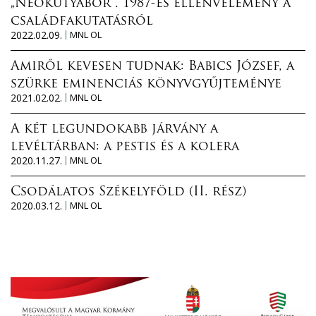
„Neokutyabőr”. 1987-es ellenvélemény a
családfakutatásról
2022.02.09.
MNL OL
Amiről kevesen tudnak: Babics József, a
szürke eminenciás könyvgyűjteménye
2021.02.02.
MNL OL
A két legundokabb járvány a
levéltárban: a pestis és a kolera
2020.11.27.
MNL OL
Csodálatos Székelyföld (II. rész)
2020.03.12.
MNL OL