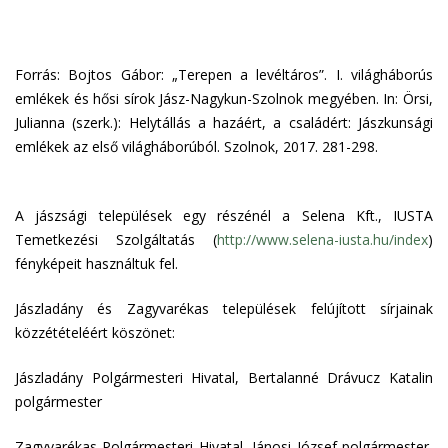
Forrás: Bojtos Gábor: „Terepen a levéltáros”. I. világháborús
emlékek és hősi sírok Jász-Nagykun-Szolnok megyében. In: Örsi,
Julianna (szerk.): Helytállás a hazáért, a családért: Jászkunsági
emlékek az első világháborúból. Szolnok, 2017. 281-298.
A jászsági települések egy részénél a Selena Kft., IUSTA
Temetkezési Szolgáltatás (
http://www.selena-iusta.hu/index
)
fényképeit használtuk fel.
Jászladány és Zagyvarékas települések felújított sírjainak
közzétételéért köszönet:
Jászladány Polgármesteri Hivatal, Bertalanné Drávucz Katalin
polgármester
Zagyvarékas Polgármesteri Hivatal, Jánosi József polgármester,