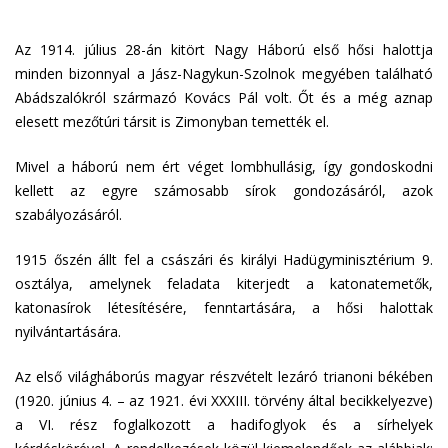
Az 1914. július 28-án kitört Nagy Háború első hősi halottja
minden bizonnyal a Jász-Nagykun-Szolnok megyében található
Abádszalókról származó Kovács Pál volt. Őt és a még aznap
elesett mezőtúri társit is Zimonyban temették el.
Mivel a háború nem ért véget lombhullásig, így gondoskodni
kellett az egyre számosabb sírok gondozásáról, azok
szabályozásáról.
1915 őszén állt fel a császári és királyi Hadügyminisztérium 9.
osztálya, amelynek feladata kiterjedt a katonatemetők,
katonasírok létesítésére, fenntartására, a hősi halottak
nyilvántartására.
Az első világháborús magyar részvételt lezáró trianoni békében
(1920. június 4. – az 1921. évi XXXIII. törvény által becikkelyezve)
a VI. rész foglalkozott a hadifoglyok és a sírhelyek