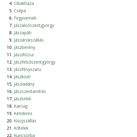
Cibakháza
Csépa
Fegyvernek
Jászalsószentgyörgy
Jászapáti
Jászárokszállás
Jászberény
Jászdózsa
Jászfelsőszentgyörgy
Jászfényszaru
Jászkisér
Jászladány
Jászszentandrás
Jásztelek
Karcag
Kenderes
Kisújszállás
Kőtelek
Kuncsorba