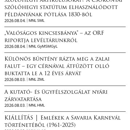
szőlőhegyi artikulusokat? A csokonyai
szőlőhegyi statútum elhasználódott
példányának pótlása 1830-ból
2026.08.04.
MNL SML
„Valóságos kincsesbánya” – az ORF
riportja levéltárunkról
2026.08.04.
MNL GyMSMGyL
Különös bűntény rázta meg a zalai
falut – egy cérnával átfűzött olló
buktatta le a 12 éves árvát
2026.08.03.
MNL ZML
A kutató- és ügyfélszolgálat nyári
zárvatartása
2026.08.03.
MNL HML
KIÁLLÍTÁS │ Emlékek a Savaria Karnevál
történetéből (1961-2025)