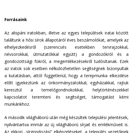
Forrásaink
Az alispáni iratokban, illetve az egyes települések iratai között
találtunk a hősi sírok állapotáról éves beszámolókat, amelyek az
elhelyezkedésről (szerencsés esetekben tervrajzokkal,
névsorokkal, útmutatókkal együtt) a gondozókról és a
gondozottsági fokról, a megemlékezésekről tudósítanak. Ezek
az iratok sok esetben nélkülözhetetlen segítségnek bizonyultak
a kutatásban, attól függetlenül, hogy a terepmunka elkezdése
előtt igyekeztünk az önkormányzatokkal, egyházakkal, rajtuk
keresztül a temetőgondnokokkal, helytörténészekkel
kapcsolatot teremteni és segítséget, támogatást kérni
munkánkhoz.
A második világháború után még készültek települési jelentések,
nyilvántartva immár az új világháború sírjait és emlékműveit is.
Az ekkori „sírgondozási” elképzeléseket, a település vezetőinek