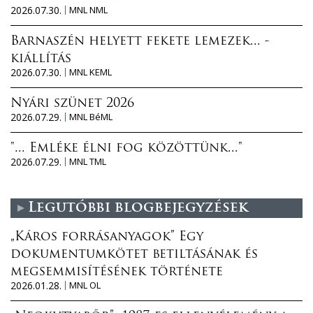
2026.07.30.
MNL NML
Barnaszén helyett fekete lemezek... -
kiállítás
2026.07.30.
MNL KEML
Nyári szünet 2026
2026.07.29.
MNL BéML
"... Emléke élni fog közöttünk..."
2026.07.29.
MNL TML
Legutóbbi blogbejegyzések
„Káros forrásanyagok” Egy
dokumentumkötet betiltásának és
megsemmisítésének története
2026.01.28.
MNL OL