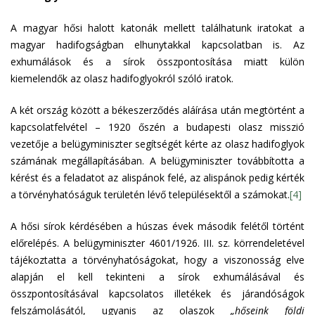
A magyar hősi halott katonák mellett találhatunk iratokat a
magyar hadifogságban elhunytakkal kapcsolatban is. Az
exhumálások és a sírok összpontosítása miatt külön
kiemelendők az olasz hadifoglyokról szóló iratok.
A két ország között a békeszerződés aláírása után megtörtént a
kapcsolatfelvétel – 1920 őszén a budapesti olasz misszió
vezetője a belügyminiszter segítségét kérte az olasz hadifoglyok
számának megállapításában. A belügyminiszter továbbította a
kérést és a feladatot az alispánok felé, az alispánok pedig kérték
a törvényhatóságuk területén lévő településektől a számokat.
[4]
A hősi sírok kérdésében a húszas évek második felétől történt
előrelépés. A belügyminiszter 4601/1926. III. sz. körrendeletével
tájékoztatta a törvényhatóságokat, hogy a viszonosság elve
alapján el kell tekinteni a sírok exhumálásával és
összpontosításával kapcsolatos illetékek és járandóságok
felszámolásától, ugyanis az olaszok
„hőseink földi