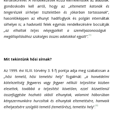
kérdéskörével. A rendelkezések közül kiemelendőek az alábbiak:
gondoskodni kell arról, hogy az „
eltemetett katonák és
tengerészek sírhelyei tiszteletben és jókarban tartassanak
”,
hasonlóképpen az elhunyt hadifoglyok és polgári internáltak
sírhelyei is; a hadviselő felek egymás rendelkezésére bocsátják
„az elhaltak teljes névjegyzékét a személyazonosságuk
[1]
megállapításához szükséges összes adatokkal együtt”.
Mit tekintünk hősi sírnak?
Az 1999. évi XLIII. törvény 3. § f) pontja adja meg szabatosan a
„hősi temető, hősi temetési hely”
fogalmát: „
a honvédelmi
kötelezettség fegyveres vagy fegyver nélküli teljesítése közben
elesettek, továbbá a teljesítést követően, ezzel közvetlenül
összefüggésbe hozható okból elhunytak, valamint háborúban
kényszermunkára hurcoltak és elhunytak eltemetésére, hamvaik
[2]
elhelyezésére szolgáló temető (temetőrész), temetési hely
”.