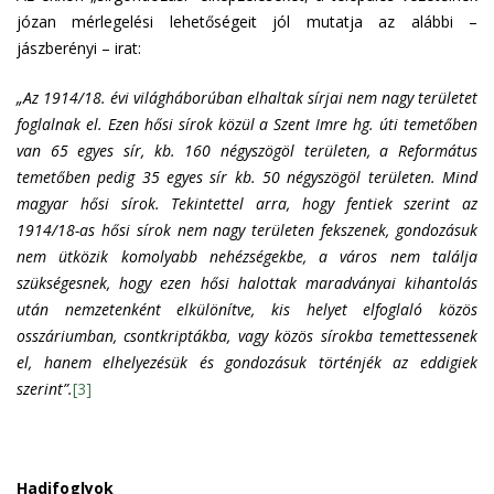
józan mérlegelési lehetőségeit jól mutatja az alábbi –
jászberényi – irat:
„Az 1914/18. évi világháborúban elhaltak sírjai nem nagy területet
foglalnak el. Ezen hősi sírok közül a Szent Imre hg. úti temetőben
van 65 egyes sír, kb. 160 négyszögöl területen, a Református
temetőben pedig 35 egyes sír kb. 50 négyszögöl területen. Mind
magyar hősi sírok. Tekintettel arra, hogy fentiek szerint az
1914/18-as hősi sírok nem nagy területen fekszenek, gondozásuk
nem ütközik komolyabb nehézségekbe, a város nem találja
szükségesnek, hogy ezen hősi halottak maradványai kihantolás
után nemzetenként elkülönítve, kis helyet elfoglaló közös
osszáriumban, csontkriptákba, vagy közös sírokba temettessenek
el, hanem elhelyezésük és gondozásuk történjék az eddigiek
szerint”.
[3]
Hadifoglyok