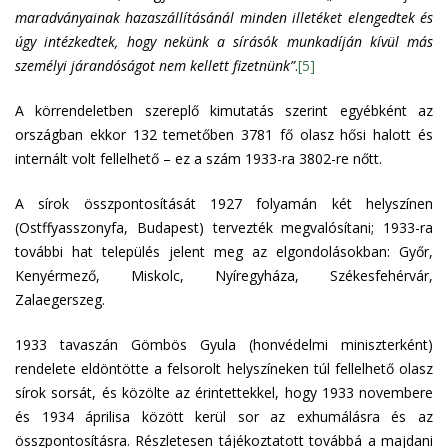
maradványainak hazaszállításánál minden illetéket elengedtek és
úgy intézkedtek, hogy nekünk a sírásók munkadíján kívül más
személyi járandóságot nem kellett fizetnünk”
.
[5]
A körrendeletben szereplő kimutatás szerint egyébként az
országban ekkor 132 temetőben 3781 fő olasz hősi halott és
internált volt fellelhető – ez a szám 1933-ra 3802-re nőtt.
A sírok összpontosítását 1927 folyamán két helyszínen
(Ostffyasszonyfa, Budapest) tervezték megvalósítani; 1933-ra
további hat település jelent meg az elgondolásokban: Győr,
Kenyérmező, Miskolc, Nyíregyháza, Székesfehérvár,
Zalaegerszeg.
1933 tavaszán Gömbös Gyula (honvédelmi miniszterként)
rendelete eldöntötte a felsorolt helyszíneken túl fellelhető olasz
sírok sorsát, és közölte az érintettekkel, hogy 1933 novembere
és 1934 áprilisa között kerül sor az exhumálásra és az
összpontosításra. Részletesen tájékoztatott továbbá a majdani