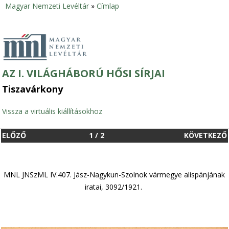
Magyar Nemzeti Levéltár
»
Címlap
Jelenlegi
hely
AZ I. VILÁGHÁBORÚ HŐSI SÍRJAI
Tiszavárkony
Vissza a virtuális kiállításokhoz
ELŐZŐ
1
/
2
KÖVETKEZŐ
MNL JNSzML IV.407. Jász-Nagykun-Szolnok vármegye alispánjának
iratai, 3092/1921.