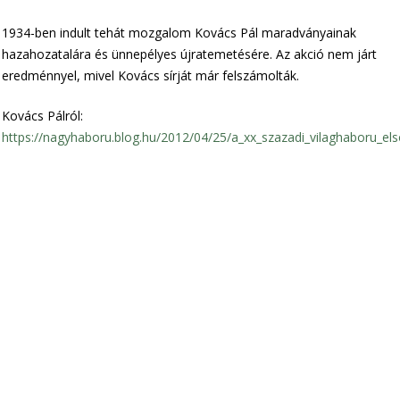
1934-ben indult tehát mozgalom Kovács Pál maradványainak
hazahozatalára és ünnepélyes újratemetésére. Az akció nem járt
eredménnyel, mivel Kovács sírját már felszámolták.
Kovács Pálról:
https://nagyhaboru.blog.hu/2012/04/25/a_xx_szazadi_vilaghaboru_els