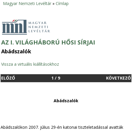
Magyar Nemzeti Levéltár
»
Címlap
Jelenlegi
hely
AZ I. VILÁGHÁBORÚ HŐSI SÍRJAI
Abádszalók
Vissza a virtuális kiállításokhoz
ELŐZŐ
1
/
9
KÖVETKEZŐ
Abádszalók
Abádszalókon 2007. július 29-én katonai tiszteletadással avatták