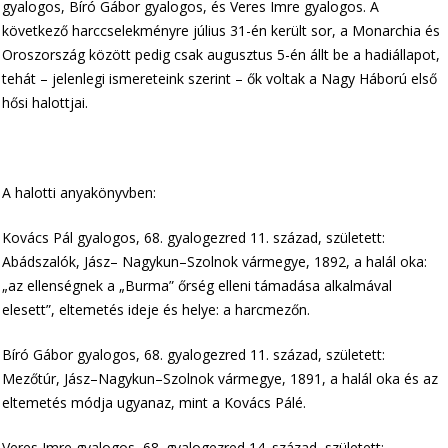
gyalogos, Bíró Gábor gyalogos, és Veres Imre gyalogos. A
következő harccselekményre július 31-én került sor, a Monarchia és
Oroszország között pedig csak augusztus 5-én állt be a hadiállapot,
tehát – jelenlegi ismereteink szerint – ők voltak a Nagy Háború első
hősi halottjai.
A halotti anyakönyvben:
Kovács Pál gyalogos, 68. gyalogezred 11. század, született:
Abádszalók, Jász– Nagykun–Szolnok vármegye, 1892, a halál oka:
„az ellenségnek a „Burma” őrség elleni támadása alkalmával
elesett”, eltemetés ideje és helye: a harcmezőn.
Bíró Gábor gyalogos, 68. gyalogezred 11. század, született:
Mezőtúr, Jász–Nagykun–Szolnok vármegye, 1891, a halál oka és az
eltemetés módja ugyanaz, mint a Kovács Pálé.
Veres Imre gyalogos, 68. gyalogezred 14. század, született: