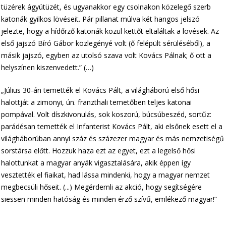
tüzérek ágyútüzét, és ugyanakkor egy csolnakon közelegő szerb
katonák gyilkos lövéseit. Pár pillanat múlva két hangos jelszó
jelezte, hogy a hídőrző katonák közül kettőt eltaláltak a lövések. Az
első jajszó Bíró Gábor közlegényé volt (ő felépült sérüléséből), a
másik jajszó, egyben az utolsó szava volt Kovács Pálnak; ő ott a
helyszínen kiszenvedett.” (…)
„Július 30-án temették el Kovács Pált, a világháború első hősi
halottját a zimonyi, ún. franzthali temetőben teljes katonai
pompával. Volt díszkivonulás, sok koszorú, búcsúbeszéd, sortűz:
parádésan temették el Infanterist Kovács Pált, aki elsőnek esett el a
világháborúban annyi száz és százezer magyar és más nemzetiségű
sorstársa előtt. Hozzuk haza ezt az egyet, ezt a legelső hősi
halottunkat a magyar anyák vigasztalására, akik éppen így
vesztették el fiaikat, had lássa mindenki, hogy a magyar nemzet
megbecsüli hőseit. (...) Megérdemli az akció, hogy segítségére
siessen minden hatóság és minden érző szívű, emlékező magyar!”