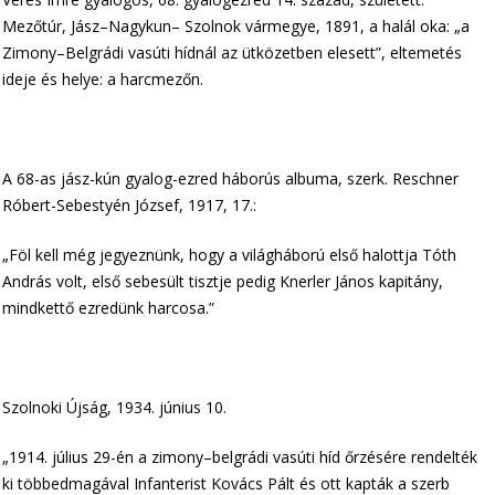
Mezőtúr, Jász–Nagykun– Szolnok vármegye, 1891, a halál oka: „a
Zimony–Belgrádi vasúti hídnál az ütközetben elesett”, eltemetés
ideje és helye: a harcmezőn.
A 68-as jász-kún gyalog-ezred háborús albuma, szerk. Reschner
Róbert-Sebestyén József, 1917, 17.:
„Föl kell még jegyeznünk, hogy a világháború első halottja Tóth
András volt, első sebesült tisztje pedig Knerler János kapitány,
mindkettő ezredünk harcosa.”
Szolnoki Újság, 1934. június 10.
„1914. július 29-én a zimony–belgrádi vasúti híd őrzésére rendelték
ki többedmagával Infanterist Kovács Pált és ott kapták a szerb