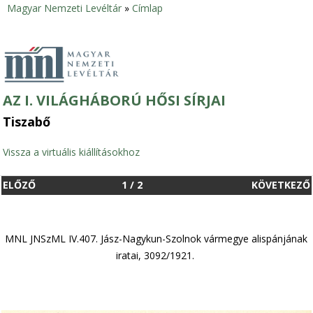
Magyar Nemzeti Levéltár
»
Címlap
Jelenlegi
hely
AZ I. VILÁGHÁBORÚ HŐSI SÍRJAI
Tiszabő
Vissza a virtuális kiállításokhoz
ELŐZŐ
1
/
2
KÖVETKEZŐ
MNL JNSzML IV.407. Jász-Nagykun-Szolnok vármegye alispánjának
iratai, 3092/1921.