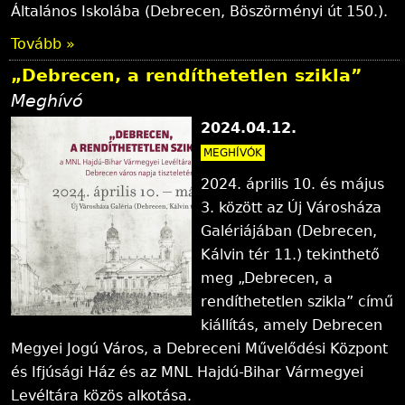
l
Általános Iskolába (Debrecen, Böszörményi út 150.).
Tovább »
y
„Debrecen, a rendíthetetlen szikla”
Meghívó
2024.04.12.
MEGHÍVÓK
2024. április 10. és május
3. között az Új Városháza
Galériájában (Debrecen,
Kálvin tér 11.) tekinthető
meg „Debrecen, a
rendíthetetlen szikla” című
kiállítás, amely Debrecen
Megyei Jogú Város, a Debreceni Művelődési Központ
és Ifjúsági Ház és az MNL Hajdú-Bihar Vármegyei
Levéltára közös alkotása.