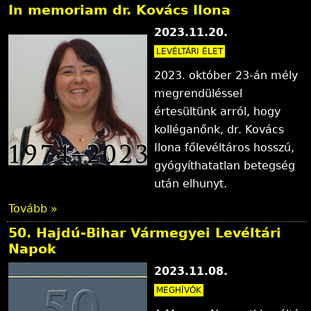
In memoriam dr. Kovács Ilona
2023.11.20.
LEVÉLTÁRI ÉLET
2023. október 23-án mély
megrendüléssel
értesültünk arról, hogy
kolléganőnk, dr. Kovács
Ilona főlevéltáros hosszú,
gyógyíthatatlan betegség
után elhunyt.
Tovább »
50. Hajdú-Bihar Vármegyei Levéltári
Napok
2023.11.08.
MEGHÍVÓK