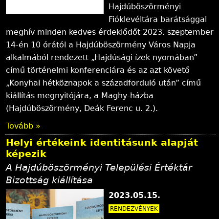
Hajdúböszörményi
Fióklevéltára barátsággal
meghív minden kedves érdeklődőt 2023. szeptember
14-én 10 órától a Hajdúböszörmény Város Napja
alkalmából rendezett „Hajdúsági ízek nyomában”
című történelmi konferenciára és az azt követő
„Konyhai hétköznapok a századforduló után” című
kiállítás megnyitójára, a Maghy-házba
(Hajdúböszörmény, Deák Ferenc u. 2.).
Tovább »
Helyi értékeink identitásunk alapját
képezik
A Hajdúböszörményi Települési Értéktár
Bizottság kiállítása
2023.05.15.
RENDEZVÉNYEK