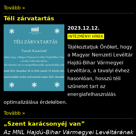
Tovább »
Téli zárvatartás
2023.12.12.
INTÉZMÉNYI HÍREK
Tájékoztatjuk Önöket, hogy
a Magyar Nemzeti Levéltár
Hajdú-Bihar Vármegyei
Levéltára, a tavalyi évhez
hasonlóan, hosszú téli
szünetet tart az
energiafelhasználás
optimalizálása érdekében.
Tovább »
„Szent karácsonyéj van”
Az MNL Hajdú-Bihar Vármegyei Levéltárának