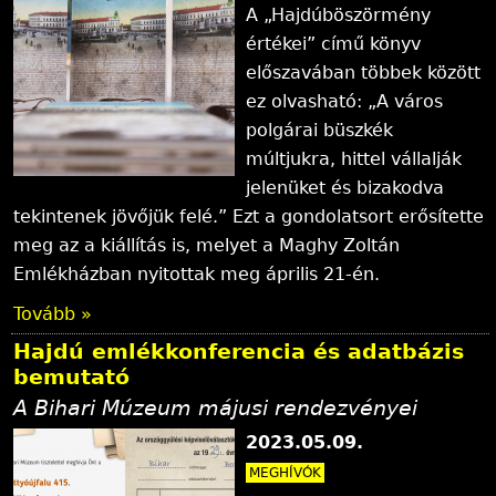
A „Hajdúböszörmény
értékei” című könyv
előszavában többek között
ez olvasható: „A város
polgárai büszkék
múltjukra, hittel vállalják
jelenüket és bizakodva
tekintenek jövőjük felé.” Ezt a gondolatsort erősítette
meg az a kiállítás is, melyet a Maghy Zoltán
Emlékházban nyitottak meg április 21-én.
Tovább »
Hajdú emlékkonferencia és adatbázis
bemutató
A Bihari Múzeum májusi rendezvényei
2023.05.09.
MEGHÍVÓK