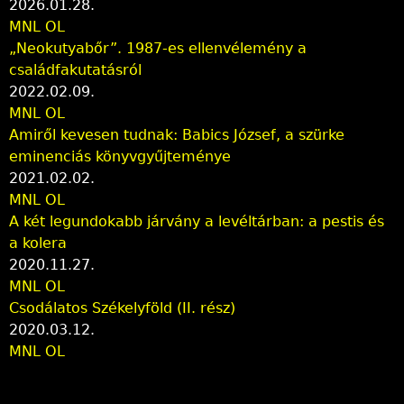
2026.01.28.
MNL OL
„Neokutyabőr”. 1987-es ellenvélemény a
családfakutatásról
2022.02.09.
MNL OL
Amiről kevesen tudnak: Babics József, a szürke
eminenciás könyvgyűjteménye
2021.02.02.
MNL OL
A két legundokabb járvány a levéltárban: a pestis és
a kolera
2020.11.27.
MNL OL
Csodálatos Székelyföld (II. rész)
2020.03.12.
MNL OL