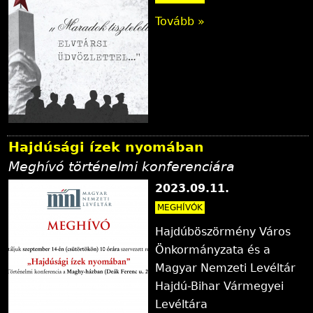
Tovább »
Hajdúsági ízek nyomában
Meghívó történelmi konferenciára
2023.09.11.
MEGHÍVÓK
Hajdúböszörmény Város
Önkormányzata és a
Magyar Nemzeti Levéltár
Hajdú-Bihar Vármegyei
Levéltára