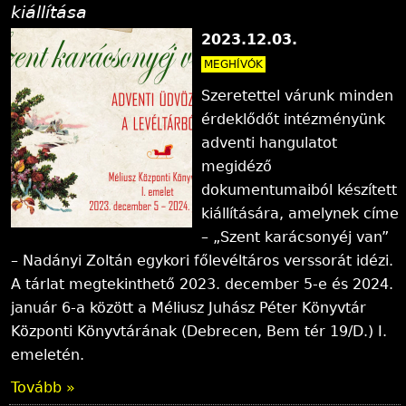
kiállítása
2023.12.03.
MEGHÍVÓK
Szeretettel várunk minden
érdeklődőt intézményünk
adventi hangulatot
megidéző
dokumentumaiból készített
kiállítására, amelynek címe
– „Szent karácsonyéj van”
– Nadányi Zoltán egykori főlevéltáros verssorát idézi.
A tárlat megtekinthető 2023. december 5-e és 2024.
január 6-a között a Méliusz Juhász Péter Könyvtár
Központi Könyvtárának (Debrecen, Bem tér 19/D.) I.
emeletén.
Tovább »