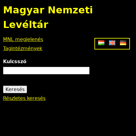
Jump to navigation
Magyar Nemzeti
Levéltár
MNL megjelenés
Tagintézmények
Kulcsszó
Részletes keresés