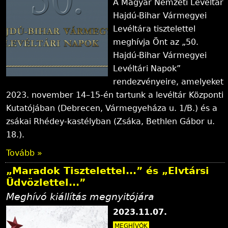
A Magyar Nemzeti Levéltár
Hajdú-Bihar Vármegyei
Levéltára tisztelettel
meghívja Önt az „50.
Hajdú-Bihar Vármegyei
Levéltári Napok”
rendezvényeire, amelyeket
2023. november 14–15-én tartunk a levéltár Központi
Kutatójában (Debrecen, Vármegyeháza u. 1/B.) és a
zsákai Rhédey-kastélyban (Zsáka, Bethlen Gábor u.
18.).
Tovább »
„Maradok Tisztelettel...” és „Elvtársi
Üdvözlettel...”
Meghívó kiállítás megnyitójára
2023.11.07.
MEGHÍVÓK