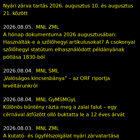
Nyári zárva tartás 2026. augusztus 10. és augusztus
21. között
2026.08.05.
MNL ZML
A hónap dokumentuma 2026 augusztusában:
Használták-e a szőlőhegyi artikulusokat? A csokonyai
szőlőhegyi statútum elhasználódott példányának
pótlása 1830-ból
2026.08.04.
MNL SML
„Valóságos kincsesbánya” – az ORF riportja
levéltárunkról
2026.08.04.
MNL GyMSMGyL
Különös bűntény rázta meg a zalai falut – egy
cérnával átfűzött olló buktatta le a 12 éves árvát
2026.08.03.
MNL ZML
A kutató- és ügyfélszolgálat nyári zárvatartása