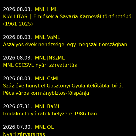
2026.08.03.
MNL HML
KIÁLLÍTÁS │ Emlékek a Savaria Karnevál történetéből
(1961-2025)
2026.08.03.
MNL VaML
Aszályos évek nehézségei egy megszállt országban
2026.08.03.
MNL JNSzML
MNL CSCSVL nyári zárvatartás
2026.08.03.
MNL CsML
Száz éve hunyt el Gosztonyi Gyula ítélőtáblai bíró,
Pécs város kormánybiztos-főispánja
2026.07.31.
MNL BaML
Irodalmi folyóiratok helyzete 1986-ban
2026.07.30.
MNL OL
Nyári zárvatartás