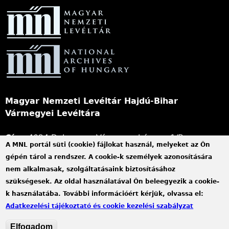
Magyar Nemzeti Levéltár Hajdú-Bihar
Vármegyei Levéltára
Cím:
4024 Debrecen, Vármegyeháza u. 1/B.
A MNL portál süti (cookie) fájlokat használ, melyeket az Ön
Telefon:
+36 52 503 296 (Titkárság), +36 52 503 297
gépén tárol a rendszer. A cookie-k személyek azonosítására
(Kutatószolgálat)
nem alkalmasak, szolgáltatásaink biztosításához
Mobil:
+36 20 311 4621 (Központi Kutató), +36 20
szükségesek. Az oldal használatával Ön beleegyezik a cookie-
311 2556 (Kossuth utcai Kutató), +36 30 637 7974
k használatába. További információért kérjük, olvassa el:
(Hajdúböszörményi Fióklevéltár)
Adatkezelési tájékoztató és cookie kezelési szabályzat
E-mail:
hbvl@mnl.gov.hu
KRID:
565323194
Elfogadom