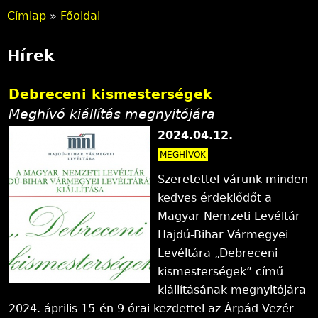
Címlap
»
Főoldal
J
Hírek
e
l
Debreceni kismesterségek
e
Meghívó kiállítás megnyitójára
2024.04.12.
n
MEGHÍVÓK
l
Szeretettel várunk minden
e
kedves érdeklődőt a
Magyar Nemzeti Levéltár
g
Hajdú-Bihar Vármegyei
i
Levéltára „Debreceni
kismesterségek” című
h
kiállításának megnyitójára
e
2024. április 15-én 9 órai kezdettel az Árpád Vezér