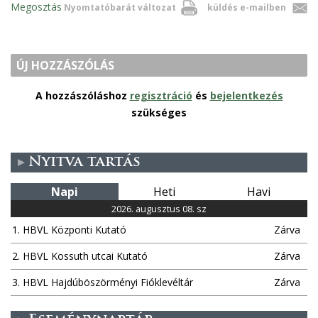
Megosztás
Nyomtatóbarát változat
küldés e-mailben
ÚJ HOZZÁSZÓLÁS
A hozzászóláshoz
regisztráció
és
bejelentkezés
szükséges
Nyitva tartás
Napi
Heti
Havi
2026. augusztus 08. sz
1. HBVL Központi Kutató
Zárva
2. HBVL Kossuth utcai Kutató
Zárva
3. HBVL Hajdúböszörményi Fióklevéltár
Zárva