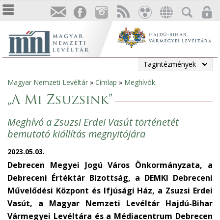
Tagintézmények
Magyar Nemzeti Levéltár
»
Címlap
»
Meghívók
Jelenlegi
„A Mi Zsuzsink”
hely
Meghívó a Zsuzsi Erdei Vasút történetét
bemutató kiállítás megnyitójára
2023.05.03.
Debrecen Megyei Jogú Város Önkormányzata, a
Debreceni Értéktár Bizottság, a DEMKI Debreceni
Művelődési Központ és Ifjúsági Ház, a Zsuzsi Erdei
Vasút, a Magyar Nemzeti Levéltár Hajdú-Bihar
Vármegyei Levéltára és a Médiacentrum Debrecen