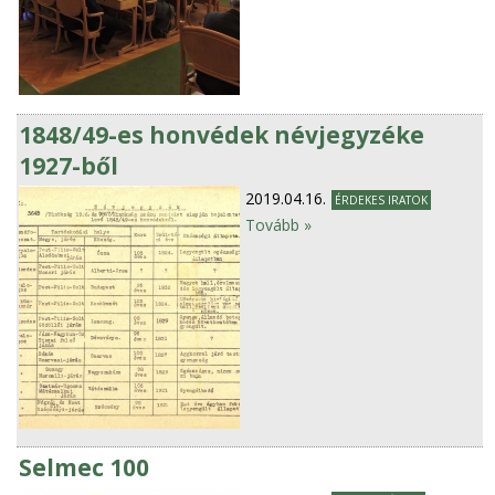
1848/49-es honvédek névjegyzéke
1927-ből
2019.04.16.
ÉRDEKES IRATOK
Tovább »
Selmec 100