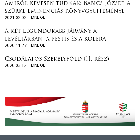
Amiről kevesen tudnak: Babics József, a
szürke eminenciás könyvgyűjteménye
2021.02.02.
MNL OL
A két legundokabb járvány a
levéltárban: a pestis és a kolera
2020.11.27.
MNL OL
Csodálatos Székelyföld (II. rész)
2020.03.12.
MNL OL