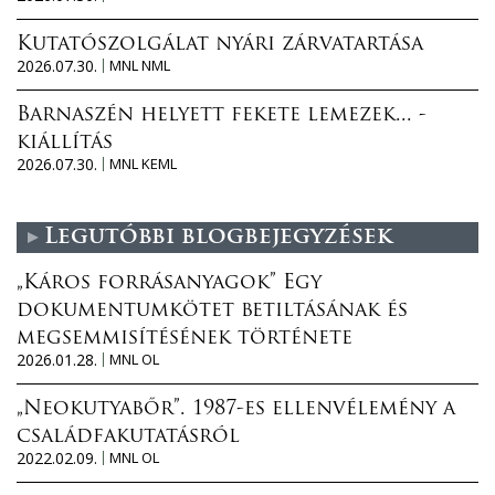
Kutatószolgálat nyári zárvatartása
2026.07.30.
MNL NML
Barnaszén helyett fekete lemezek... -
kiállítás
2026.07.30.
MNL KEML
Legutóbbi blogbejegyzések
„Káros forrásanyagok” Egy
dokumentumkötet betiltásának és
megsemmisítésének története
2026.01.28.
MNL OL
„Neokutyabőr”. 1987-es ellenvélemény a
családfakutatásról
2022.02.09.
MNL OL