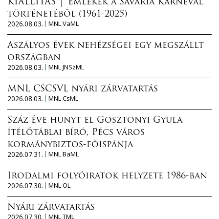
KIÁLLÍTÁS │ Emlékek a Savaria Karnevál
történetéből (1961-2025)
2026.08.03.
MNL VaML
Aszályos évek nehézségei egy megszállt
országban
2026.08.03.
MNL JNSzML
MNL CSCSVL nyári zárvatartás
2026.08.03.
MNL CsML
Száz éve hunyt el Gosztonyi Gyula
ítélőtáblai bíró, Pécs város
kormánybiztos-főispánja
2026.07.31.
MNL BaML
Irodalmi folyóiratok helyzete 1986-ban
2026.07.30.
MNL OL
Nyári zárvatartás
2026.07.30.
MNL TML