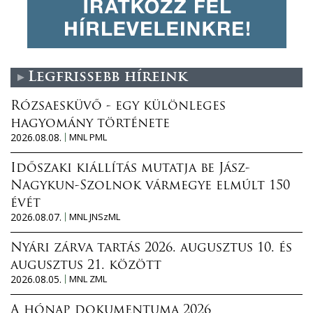
Legfrissebb híreink
Rózsaesküvő - egy különleges
hagyomány története
2026.08.08.
MNL PML
Időszaki kiállítás mutatja be Jász-
Nagykun-Szolnok vármegye elmúlt 150
évét
2026.08.07.
MNL JNSzML
Nyári zárva tartás 2026. augusztus 10. és
augusztus 21. között
2026.08.05.
MNL ZML
A hónap dokumentuma 2026