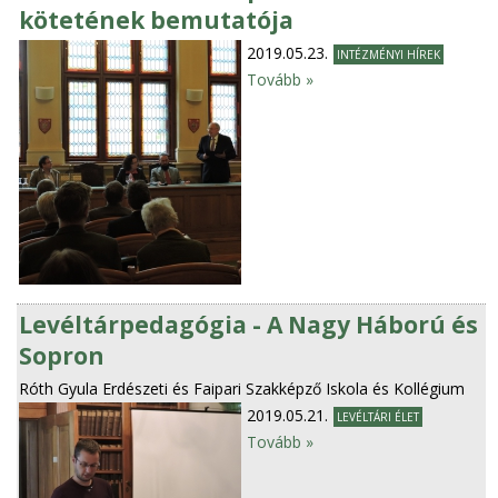
kötetének bemutatója
2019.05.23.
INTÉZMÉNYI HÍREK
Tovább »
Levéltárpedagógia - A Nagy Háború és
Sopron
Róth Gyula Erdészeti és Faipari Szakképző Iskola és Kollégium
2019.05.21.
LEVÉLTÁRI ÉLET
Tovább »