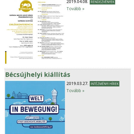
2019.04.08.
RENDEZVÉNYEK
Tovább »
Bécsújhelyi kiállítás
2019.03.27.
INTÉZMÉNYI HÍREK
Tovább »