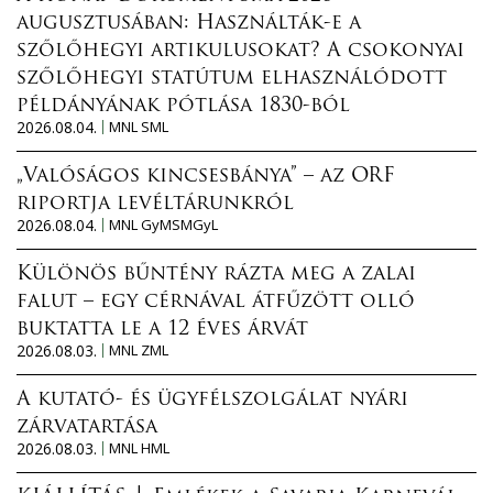
augusztusában: Használták-e a
szőlőhegyi artikulusokat? A csokonyai
szőlőhegyi statútum elhasználódott
példányának pótlása 1830-ból
2026.08.04.
MNL SML
„Valóságos kincsesbánya” – az ORF
riportja levéltárunkról
2026.08.04.
MNL GyMSMGyL
Különös bűntény rázta meg a zalai
falut – egy cérnával átfűzött olló
buktatta le a 12 éves árvát
2026.08.03.
MNL ZML
A kutató- és ügyfélszolgálat nyári
zárvatartása
2026.08.03.
MNL HML