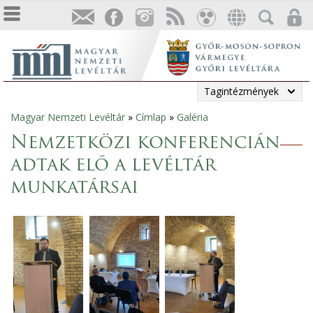
Tagintézmények
Magyar Nemzeti Levéltár
»
Címlap
»
Galéria
Jelenlegi
Nemzetközi konferencián
hely
adtak elő a levéltár
munkatársai