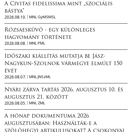
A Civitas fidelissima mint „szociális
bástya”
2026.08.10.
MNL GyMSMSL
Rózsaesküvő - egy különleges
hagyomány története
2026.08.08.
MNL PML
Időszaki kiállítás mutatja be Jász-
Nagykun-Szolnok vármegye elmúlt 150
évét
2026.08.07.
MNL JNSzML
Nyári zárva tartás 2026. augusztus 10. és
augusztus 21. között
2026.08.05.
MNL ZML
A hónap dokumentuma 2026
augusztusában: Használták-e a
szőlőhegyi artikulusokat? A csokonyai