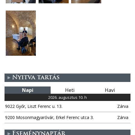
Nyitva tartás
Napi
Heti
Havi
2026. augusztus 10. h
9022 Győr, Liszt Ferenc u. 13.
Zárva
9200 Mosonmagyaróvár, Erkel Ferenc utca 3.
Zárva
Eseménynaptár