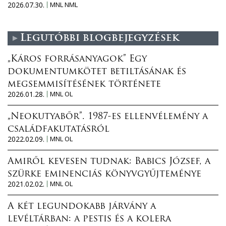
2026.07.30.
MNL NML
Legutóbbi blogbejegyzések
„Káros forrásanyagok” Egy
dokumentumkötet betiltásának és
megsemmisítésének története
2026.01.28.
MNL OL
„Neokutyabőr”. 1987-es ellenvélemény a
családfakutatásról
2022.02.09.
MNL OL
Amiről kevesen tudnak: Babics József, a
szürke eminenciás könyvgyűjteménye
2021.02.02.
MNL OL
A két legundokabb járvány a
levéltárban: a pestis és a kolera