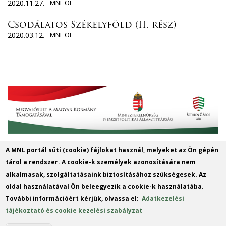
2020.11.27.
MNL OL
Csodálatos Székelyföld (II. rész)
2020.03.12.
MNL OL
A MNL portál süti (cookie) fájlokat használ, melyeket az Ön gépén
Magyar Nemzeti Levéltár Győr-Moson-
tárol a rendszer. A cookie-k személyek azonosítására nem
Sopron Vármegye Győri Levéltára
alkalmasak, szolgáltatásaink biztosításához szükségesek. Az
oldal használatával Ön beleegyezik a cookie-k használatába.
9022 Győr, Liszt Ferenc u. 13.
További információért kérjük, olvassa el:
Adatkezelési
Telefon: +36 96 312424
tájékoztató és cookie kezelési szabályzat
E-mail: gymsmgyl@mnl.gov.hu