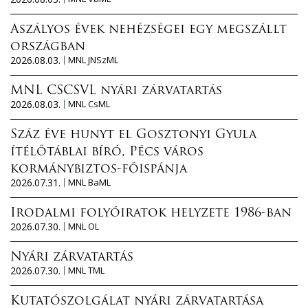
Aszályos évek nehézségei egy megszállt
országban
2026.08.03.
MNL JNSzML
MNL CSCSVL nyári zárvatartás
2026.08.03.
MNL CsML
Száz éve hunyt el Gosztonyi Gyula
ítélőtáblai bíró, Pécs város
kormánybiztos-főispánja
2026.07.31.
MNL BaML
Irodalmi folyóiratok helyzete 1986-ban
2026.07.30.
MNL OL
Nyári zárvatartás
2026.07.30.
MNL TML
Kutatószolgálat nyári zárvatartása