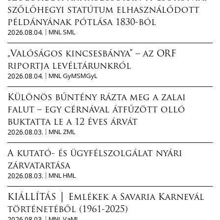
szőlőhegyi statútum elhasználódott
példányának pótlása 1830-ból
2026.08.04.
MNL SML
„Valóságos kincsesbánya” – az ORF
riportja levéltárunkról
2026.08.04.
MNL GyMSMGyL
Különös bűntény rázta meg a zalai
falut – egy cérnával átfűzött olló
buktatta le a 12 éves árvát
2026.08.03.
MNL ZML
A kutató- és ügyfélszolgálat nyári
zárvatartása
2026.08.03.
MNL HML
KIÁLLÍTÁS │ Emlékek a Savaria Karnevál
történetéből (1961-2025)
2026.08.03.
MNL VaML