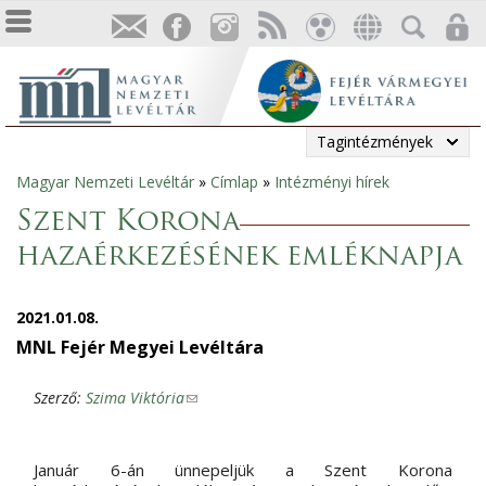
Tagintézmények
Magyar Nemzeti Levéltár
»
Címlap
»
Intézményi hírek
Jelenlegi
Szent Korona
hely
hazaérkezésének emléknapja
2021.01.08.
MNL Fejér Megyei Levéltára
(
Szerző: 
Szima Viktória
l
i
n
Január 6-án ünnepeljük a Szent Korona 
k 