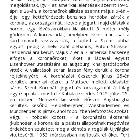
megoldásnak, így – az amerikai jelentések szerint 1945. 
április 26-án, a koronaőrök állítása szerint május 5-én – 
éjjel egy kettéfűrészelt benzines hordóba zárták a 
koronát, az országalmát, illetve a jogart, majd elásták a 
hordót egy lövészárokban kialakított 3 méter mély 
gödörben. A koronaládát, amelyben ekkor már csak a 
kard maradt visszazárták, a palást a Szent Jobbal 
együtt pedig a helyi apát-plébános, Anton Strasser 
rezidenciájára került. Május 7-én a 7. amerikai hadsereg 
elfogta a koronaőröket, őket a ládával együtt 
Eisenhower utasítására az augsburgi kihallgatótáborba 
vitték. A vallatások során lassan fény derült a korona 
rejtekhelyére. A koronázási ékszerek július 25-én 
kerültek amerikai kézre: a Mattsee melletti elásástól 
sáros Szent Koronát, jogart és országalmát állítólag 
egy csap alatt mosta le Kubala ezredes 1945. július 25-
én délben. Nemzeti kincseink először Augsburgba 
kerültek, később Heidelbergben, Wiesbadenben és 
Münchenben is jártak, ahol több ízben lefotózták azokat. 
Végül – többek között – a koronázási ékszerek 
(különösen a korona és a palást) állapotának megóvása 
érdekében született meg a döntés a regáliák Újvilágba 
vitetéséről. 1953 márciusában indították el őket Fort 