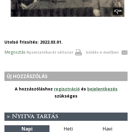
Utolsó frissítés:
2022.03.01.
Megosztás
Nyomtatóbarát változat
küldés e-mailben
ÚJ HOZZÁSZÓLÁS
A hozzászóláshoz
regisztráció
és
bejelentkezés
szükséges
Nyitva tartás
Napi
Heti
Havi