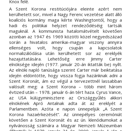
Knox felé. 
A Szent Korona restitúciójára eleinte azért nem 
kerülhetett sor, mivel a Nagy Ferenc vezetése alatt álló 
koalíciós kormány maga kérte Washingtontól, hogy a 
hadi és politikai helyzet rendeződéséig tartsák 
maguknál. A kommunista hatalomátvételt követően 
azonban az 1947 és 1969 közötti közel negyedszázad 
során a hivatalos amerikai–magyar viszony annyira 
ellenséges volt, hogy csupán a kapcsolatok 
normalizálódása után kerülhetett sor az ereklyék 
hazajuttatására. Lehetőség erre Jimmy Carter 
elnöksége idején (1977. január 20-án iktatták be) nyílt. 
Az elnöki napló tanúsága szerint Carter már beiktatása 
idején eldöntötte, hogy vissza fogja hazánknak adni a 
Szent Koronát, ám ez végül a tervezettnél lassabban 
valósult meg: a Szent Korona – több mint három 
évtized után – 1978. január 6-án tért haza. Cyrus Vance, 
az USA külügyminisztere az Országgyűlés akkori 
elnökének Apró Antalnak adta át az ereklyét a 
Parlamentben. Azóta e napon ünnepeljük „A Szent 
Korona hazaérkezését”. Az ünnepélyes ceremóniát 
követően a Szent Koronát és az ún. klenódiumokat a 
nyilvánosság számára a Magyar Nemzeti Múzeumban 