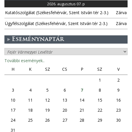
2026. augusztus 07. p
Kutatószolgálat (Székesfehérvár, Szent István tér 2-3.)
Zárva
Ügyfélszolgálat (Székesfehérvár, Szent István tér 2-3.)
Zárva
Eseménynaptár
További események..
H
K
SZ
CS
P
SZ
V
1
2
3
4
5
6
7
8
9
10
11
12
13
14
15
16
17
18
19
20
21
22
23
24
25
26
27
28
29
30
31