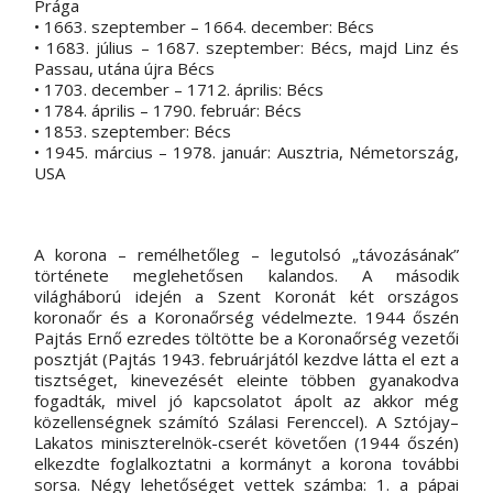
Prága
• 1663. szeptember – 1664. december: Bécs
• 1683. július – 1687. szeptember: Bécs, majd Linz és 
Passau, utána újra Bécs
• 1703. december – 1712. április: Bécs
• 1784. április – 1790. február: Bécs
• 1853. szeptember: Bécs
• 1945. március – 1978. január: Ausztria, Németország, 
USA
A korona – remélhetőleg – legutolsó „távozásának” 
története meglehetősen kalandos. A második 
világháború idején a Szent Koronát két országos 
koronaőr és a Koronaőrség védelmezte. 1944 őszén 
Pajtás Ernő ezredes töltötte be a Koronaőrség vezetői 
posztját (Pajtás 1943. februárjától kezdve látta el ezt a 
tisztséget, kinevezését eleinte többen gyanakodva 
fogadták, mivel jó kapcsolatot ápolt az akkor még 
közellenségnek számító Szálasi Ferenccel). A Sztójay–
Lakatos miniszterelnök-cserét követően (1944 őszén) 
elkezdte foglalkoztatni a kormányt a korona további 
sorsa. Négy lehetőséget vettek számba: 1. a pápai 