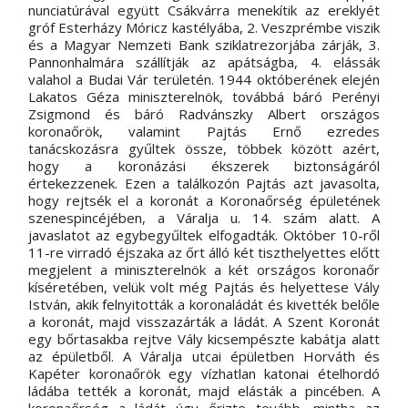
nunciatúrával együtt Csákvárra menekítik az ereklyét 
gróf Esterházy Móricz kastélyába, 2. Veszprémbe viszik 
és a Magyar Nemzeti Bank sziklatrezorjába zárják, 3. 
Pannonhalmára szállítják az apátságba, 4. elássák 
valahol a Budai Vár területén. 1944 októberének elején 
Lakatos Géza miniszterelnök, továbbá báró Perényi 
Zsigmond és báró Radvánszky Albert országos 
koronaőrök, valamint Pajtás Ernő ezredes 
tanácskozásra gyűltek össze, többek között azért, 
hogy a koronázási ékszerek biztonságáról 
értekezzenek. Ezen a találkozón Pajtás azt javasolta, 
hogy rejtsék el a koronát a Koronaőrség épületének 
szenespincéjében, a Váralja u. 14. szám alatt. A 
javaslatot az egybegyűltek elfogadták. Október 10-ről 
11-re virradó éjszaka az őrt álló két tiszthelyettes előtt 
megjelent a miniszterelnök a két országos koronaőr 
kíséretében, velük volt még Pajtás és helyettese Vály 
István, akik felnyitották a koronaládát és kivették belőle 
a koronát, majd visszazárták a ládát. A Szent Koronát 
egy bőrtasakba rejtve Vály kicsempészte kabátja alatt 
az épületből. A Váralja utcai épületben Horváth és 
Kapéter koronaőrök egy vízhatlan katonai ételhordó 
ládába tették a koronát, majd elásták a pincében. A 
koronaőrség a ládát úgy őrizte tovább, mintha az 