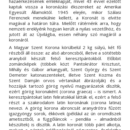
hazaérkezésének emléknapját, mivel 43 évvel ezelőtt 
s
kaptuk vissza a koronázási ékszereket az Amerikai 
e
Egyesült Államoktól. 1945 elején, mikor Szálasi 
n
Ferencnek menekülnie kellett, a Koronát is elvitte 
d
magával a határon túlra. Mielőtt rátérnénk arra, hogy 
s 
e
nemzeti ereklyénk hogyan került a nyilas vezetőhöz, és 
-
jutott át az Újvilágba, essen néhány szó magáról a 
m
koronáról. 
a
A Magyar Szent Korona körülbelül 2 kg súlyú, két fő 
i
részből áll össze: az alsó abroncsból, illetve a sötétebb 
l
aranyból készült felső keresztpántokból. Előbbit 
)
zománcképek (többek közt Pantokrátor Krisztust, 
Mihály és Gábor arkangyalt, Szent György és Szent 
Demeter katonaszenteket, illetve Szent Kozma és 
Szent Damján orvos vértanúkat ábrázolják) és a 
hozzájuk tartozó görög nyelvű magyarázatok díszítik, 
ezért görög koronaként (corona graeca) – is ismert. A 
keresztpántokat latin feliratokkal látták el, ezért a felső 
részt a szakirodalom latin koronának (corona latina) 
nevezi. A görög korona abroncsát aranydrótra fűzött 
igazgyöngy sorok, ékkövek (például az ún oromdíszek 
ametisztből, a függőláncok – pendilia – almadinból 
készültek) is díszítik. A latin koronát több pánt alkotja, 
melyet a pántok találkozásánál négyzetes, foglalatba 