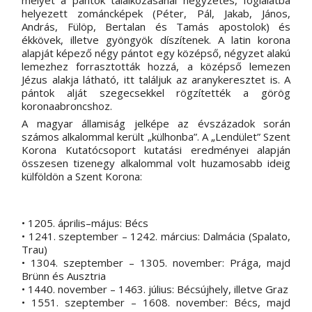
helyezett zománcképek (Péter, Pál, Jakab, János, 
András, Fülöp, Bertalan és Tamás apostolok) és 
ékkövek, illetve gyöngyök díszítenek. A latin korona 
alapját képező négy pántot egy középső, négyzet alakú 
lemezhez forrasztották hozzá, a középső lemezen 
Jézus alakja látható, itt találjuk az aranykeresztet is. A 
pántok alját szegecsekkel rögzítették a görög 
koronaabroncshoz.
A magyar államiság jelképe az évszázadok során 
számos alkalommal került „külhonba”. A „Lendület” Szent 
Korona Kutatócsoport kutatási eredményei alapján 
összesen tizenegy alkalommal volt huzamosabb ideig 
külföldön a Szent Korona:
• 1205. április–május: Bécs 
• 1241. szeptember – 1242. március: Dalmácia (Spalato, 
Trau)
• 1304. szeptember – 1305. november: Prága, majd 
Brünn és Ausztria
• 1440. november – 1463. július: Bécsújhely, illetve Graz
• 1551. szeptember – 1608. november: Bécs, majd 