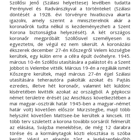
Szöllősi Jenő (Szálasi helyettese) levélben tudatta 
Perényivel és Radvánszkyval a történteket (Szálasi 
döntését a 1928. évi törvényre hivatkozva akarta 
igazolni, amely szerint a miniszterelnök akár a 
koronaőrök tudta nélkül is kezdeményezheti a Szent 
Korona biztonságba helyezését). A két országos 
koronaőr megpróbált Szöllősivel személyesen is 
egyeztetni, de végül ez nem sikerült. A koronázási 
ékszerek december 27-én Kőszegről Velem községbe 
kerültek, egy külön erre a célra épült óvóhelyre. 1945. 
március 10-én Szöllősi utasítására a palástot és a Szent 
Jobbot is Velembe vitték. Március 19-én a regáliák ismét 
Kőszegre kerültek, majd március 27-én éjjel Szálasi 
utasítására teherautóra pakolták azokat és Pajtás 
ezredes, illetve hét koronaőr, valamint két küldönc 
kíséretében kivitték azokat az országból. A gépkocsi 
német területre érését (az Anschluss következtében a 
mai magyar–osztrák határ 1945-ben a magyar–német 
határ volt) követően először Mürzstegbe, majd több 
helyszínt követően Mattsee-be kerültek a kincsek. Itt 
több terv született a korona további sorsáról: felmerült 
az elásása, Svájcba menekítése, de még 12 darabra 
törése és a kormánytagok közti elosztása is szóba 
került. Végül az elrejtés tűnt a legkézenfekvőbb 