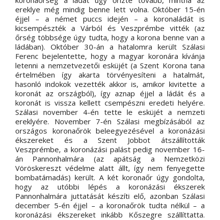
ereklye még mindig benne lett volna. Október 15-én 
éjjel – a német puccs idején – a koronaládát is 
kicsempészték a Várból és Veszprémbe vitték (az 
őrség többsége úgy tudta, hogy a korona benne van a 
ládában). Október 30-án a hatalomra került Szálasi 
Ferenc bejelentette, hogy a magyar koronára kívánja 
letenni a nemzetvezetői esküjét (a Szent Korona tana 
értelmében így akarta törvényesíteni a hatalmát, 
hasonló indokok vezették akkor is, amikor kivitette a 
koronát az országból), így aznap éjjel a ládát és a 
koronát is vissza kellett csempészni eredeti helyére. 
Szálasi november 4-én tette le esküjét a nemzeti 
ereklyére. November 7-én Szálasi megbízásából az 
országos koronaőrök beleegyezésével a koronázási 
ékszereket és a Szent Jobbot átszállították 
Veszprémbe, a koronázási palást pedig november 16-
án Pannonhalmára (az apátság a Nemzetközi 
Vöröskereszt védelme alatt állt, így nem fenyegette 
bombatámadás) került. A két koronaőr úgy gondolta, 
hogy az utóbbi lépés a koronázási ékszerek 
Pannonhalmára juttatását készíti elő, azonban Szálasi 
december 5-én éjjel – a koronaőrök tudta nélkül – a 
koronázási ékszereket inkább Kőszegre szállíttatta. 