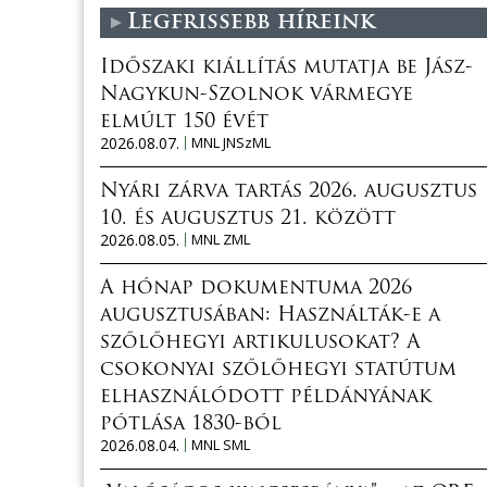
Legfrissebb híreink
Időszaki kiállítás mutatja be Jász-
Nagykun-Szolnok vármegye
elmúlt 150 évét
2026.08.07.
MNL JNSzML
Nyári zárva tartás 2026. augusztus
10. és augusztus 21. között
2026.08.05.
MNL ZML
A hónap dokumentuma 2026
augusztusában: Használták-e a
szőlőhegyi artikulusokat? A
csokonyai szőlőhegyi statútum
elhasználódott példányának
pótlása 1830-ból
2026.08.04.
MNL SML