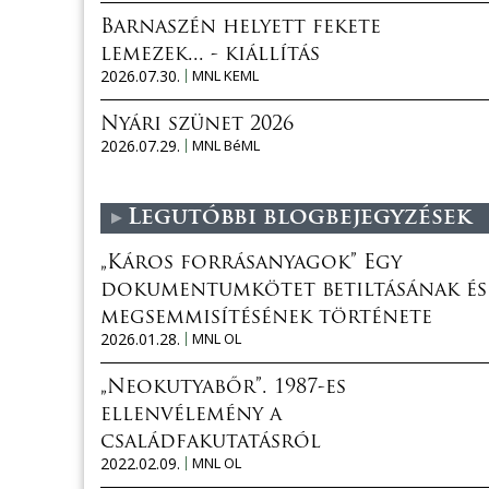
Barnaszén helyett fekete
lemezek... - kiállítás
2026.07.30.
MNL KEML
Nyári szünet 2026
2026.07.29.
MNL BéML
Legutóbbi blogbejegyzések
„Káros forrásanyagok” Egy
dokumentumkötet betiltásának és
megsemmisítésének története
2026.01.28.
MNL OL
„Neokutyabőr”. 1987-es
ellenvélemény a
családfakutatásról
2022.02.09.
MNL OL