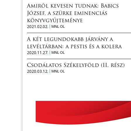
Amiről kevesen tudnak: Babics
József, a szürke eminenciás
könyvgyűjteménye
2021.02.02.
MNL OL
A két legundokabb járvány a
levéltárban: a pestis és a kolera
2020.11.27.
MNL OL
Csodálatos Székelyföld (II. rész)
2020.03.12.
MNL OL