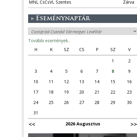
MNL CsCsVL Szentes
Zárva
Eseménynaptár
További események..
H
K
SZ
CS
P
SZ
V
1
2
3
4
5
6
7
8
9
10
11
12
13
14
15
16
17
18
19
20
21
22
23
24
25
26
27
28
29
30
31
2026 Augusztus