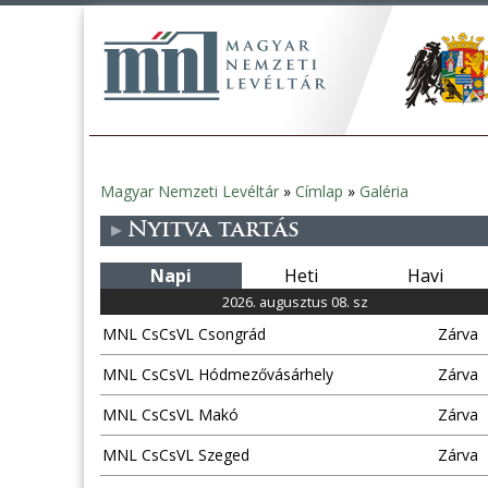
Magyar Nemzeti Levéltár
»
Címlap
»
Galéria
Jelenlegi
Nyitva tartás
hely
Napi
Heti
Havi
2026. augusztus 08. sz
MNL CsCsVL Csongrád
Zárva
MNL CsCsVL Hódmezővásárhely
Zárva
MNL CsCsVL Makó
Zárva
MNL CsCsVL Szeged
Zárva