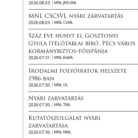
2026.08.03.
MNL JNSzML
MNL CSCSVL nyári zárvatartás
2026.08.03.
MNL CsML
Száz éve hunyt el Gosztonyi
Gyula ítélőtáblai bíró, Pécs város
kormánybiztos-főispánja
2026.07.31.
MNL BaML
Irodalmi folyóiratok helyzete
1986-ban
2026.07.30.
MNL OL
Nyári zárvatartás
2026.07.30.
MNL TML
Kutatószolgálat nyári
zárvatartása
2026.07.30.
MNL NML