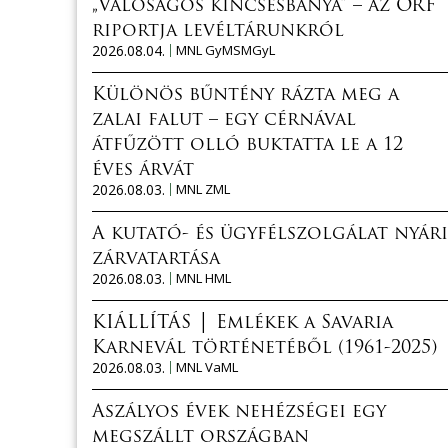
„Valóságos kincsesbánya” – az ORF
riportja levéltárunkról
2026.08.04.
MNL GyMSMGyL
Különös bűntény rázta meg a
zalai falut – egy cérnával
átfűzött olló buktatta le a 12
éves árvát
2026.08.03.
MNL ZML
A kutató- és ügyfélszolgálat nyári
zárvatartása
2026.08.03.
MNL HML
KIÁLLÍTÁS │ Emlékek a Savaria
Karnevál történetéből (1961-2025)
2026.08.03.
MNL VaML
Aszályos évek nehézségei egy
megszállt országban