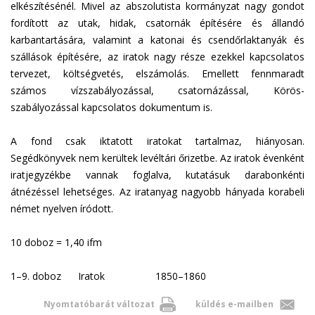
elkészítésénél. Mivel az abszolutista kormányzat nagy gondot
fordított az utak, hidak, csatornák építésére és állandó
karbantartására, valamint a katonai és csendőrlaktanyák és
szállások építésére, az iratok nagy része ezekkel kapcsolatos
tervezet, költségvetés, elszámolás. Emellett fennmaradt
számos vízszabályozással, csatornázással, Körös-
szabályozással kapcsolatos dokumentum is.
A fond csak iktatott iratokat tartalmaz, hiányosan.
Segédkönyvek nem kerültek levéltári őrizetbe. Az iratok évenként
iratjegyzékbe vannak foglalva, kutatásuk darabonkénti
átnézéssel lehetséges. Az iratanyag nagyobb hányada korabeli
német nyelven íródott.
10 doboz = 1,40 ifm
1–9. doboz Iratok 1850–1860
Nyomtatóbarát változat
küldés e-mailben