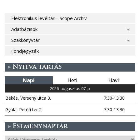
Elektronikus levéltár – Scope Archiv
Adatbázisok
Szakkönyvtár
Fondjegyzék
Nyitva tartás
Napi
Heti
Havi
2026. augusztus 07. p
Békés, Verseny utca 3.
7:30-13:30
Gyula, Petőfi tér 2.
7:30-13:30
Eseménynaptár