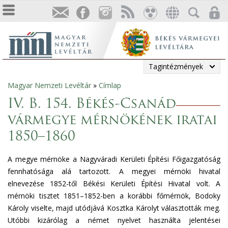
Tagintézmények
Magyar Nemzeti Levéltár
»
Címlap
Jelenlegi
IV. B. 154. Békés-Csanád
hely
vármegye mérnökének iratai
1850–1860
A megye mérnöke a Nagyváradi Kerületi Építési Főigazgatóság
fennhatósága alá tartozott. A megyei mérnöki hivatal
elnevezése 1852-től Békési Kerületi Építési Hivatal volt. A
mérnöki tisztet 1851–1852-ben a korábbi főmérnök, Bodoky
Károly viselte, majd utódjává Kosztka Károlyt választották meg.
Utóbbi kizárólag a német nyelvet használta jelentései