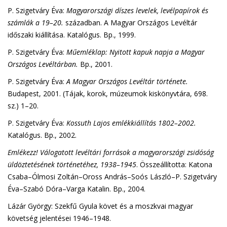
P. Szigetváry Éva:
Magyarországi díszes levelek, levélpapírok és
számlák a 19–20.
században. A Magyar Országos Levéltár
időszaki kiállítása. Katalógus. Bp., 1999.
P. Szigetváry Éva:
Műemléklap: Nyitott kapuk napja a Magyar
Országos Levéltárban.
Bp., 2001.
P. Szigetváry Éva:
A Magyar Országos Levéltár története.
Budapest, 2001. (Tájak, korok, múzeumok kiskönyvtára, 698.
sz.) 1–20.
P. Szigetváry Éva:
Kossuth Lajos emlékkiállítás 1802–2002.
Katalógus. Bp., 2002.
Emlékezz! Válogatott levéltári források a magyarországi zsidóság
üldöztetésének történetéhez, 1938–1945
. Összeállította: Katona
Csaba–Ólmosi Zoltán–Oross András–Soós László–P. Szigetváry
Éva–Szabó Dóra–Varga Katalin. Bp., 2004.
Lázár György: Szekfű Gyula követ és a moszkvai magyar
követség jelentései 1946–1948.