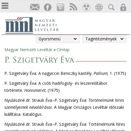
Gyorsmenü
Tagintézmények
Magyar Nemzeti Levéltár
»
Címlap
Jelenlegi
P. Szigetváry Éva
hely
P. Szigetváry Éva: A nagyiccei Beniczky kastély.
Pallium,
1. (1975)
P. Szigetváry Éva: A csóti hadifogoly- és leszerelőtábor
története.
Honismeret,
(1975)
Nyulásziné dr. Straub Éva–P. Szigetváry Éva:
Történelmünk híres
személyeinek névaláírásai.
A Magyar Országos Levéltár időszaki
kiállítása. Katalógus.
Nyulásziné dr. Straub Éva–P. Szigetváry Éva: Történelmünk híres