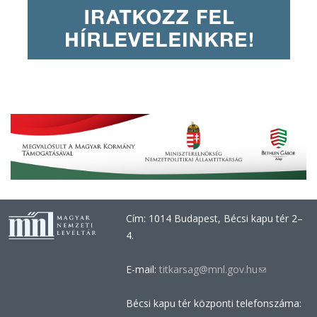
Cím: 1014 Budapest, Bécsi kapu tér 2–
4.
E-mail:
titkarsag@mnl.gov.hu
(link
sends
Bécsi kapu tér központi telefonszáma:
e-