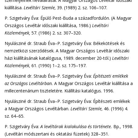
személyeinek névaláírásai. A Magyar Országos Levéltár időszaki
kiállítása.
Levéltári Szemle,
39. (1989) 2. sz. 106–107.
P. Szigetváry Éva: Épülő Pest-Buda a századfordulón. (A Magyar
Országos Levéltár időszaki kiállítása, 1986.)
Levéltári
Közlemények,
57. (1986) 2. sz. 307–320.
Nyulásziné dr. Straub Éva–P. Szigetváry Éva: Békekötések és
nemzetközi szerződések. A Magyar Országos Levéltár időszaki
házi kiállításának katalógusa, 1989. december 20-tól.)
Levéltári
Közlemények,
61. (1990) 1–2. sz. 175–197.
Nyulásziné dr. Straub Éva–P. Szigetváry Éva:
Építészeti emlékek
az Országos Levéltárban.
A Magyar Országos Levéltár kiállítása a
millecentenárium tiszteletére. Kiállítási katalógus. 1996.
Nyulásziné dr. Straub Éva–P. Szigetváry Éva: Építészeti emlékek
a Magyar Országos Levéltárban.
Levéltári Szemle,
46. (1996) 4.
sz. 64–65.
P. Szigetváry Éva:
A levéltárak kialakulása és története.
Bp., 1998.
(Levéltári módszertani és oktatási füzetek) 328–351.