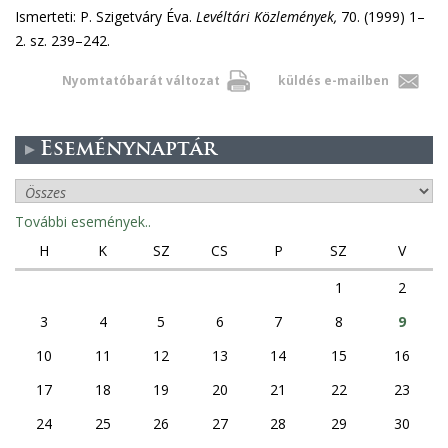
Ismerteti: P. Szigetváry Éva.
Levéltári Közlemények,
70. (1999) 1–
2. sz. 239–242.
Nyomtatóbarát változat
küldés e-mailben
Eseménynaptár
További események..
H
K
SZ
CS
P
SZ
V
1
2
3
4
5
6
7
8
9
10
11
12
13
14
15
16
17
18
19
20
21
22
23
24
25
26
27
28
29
30