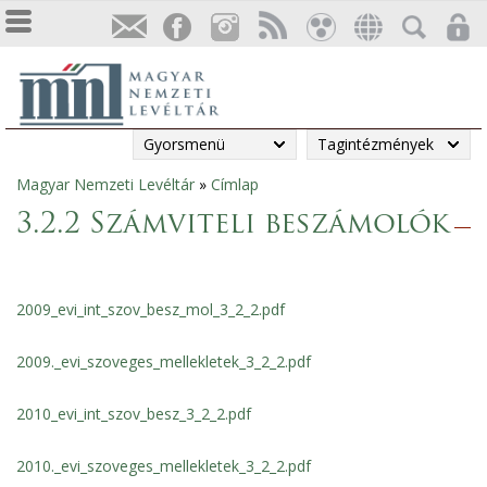
Gyorsmenü
Tagintézmények
Magyar Nemzeti Levéltár
»
Címlap
Jelenlegi
3.2.2 Számviteli beszámolók
hely
2009_evi_int_szov_besz_mol_3_2_2.pdf
2009._evi_szoveges_mellekletek_3_2_2.pdf
2010_evi_int_szov_besz_3_2_2.pdf
2010._evi_szoveges_mellekletek_3_2_2.pdf