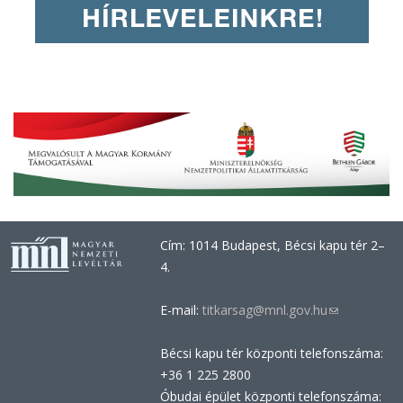
Cím: 1014 Budapest, Bécsi kapu tér 2–
4.
E-mail:
titkarsag@mnl.gov.hu
(link
sends
Bécsi kapu tér központi telefonszáma:
e-
+36 1 225 2800
mail)
Óbudai épület központi telefonszáma: