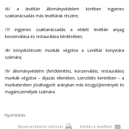
/6/ a levéltári állományvédelem körében ingyenes
szaktanácsadás más levéltárak részére;
/7/ ingyenes szaktanácsadás a védett levéltári anyag
konzerválása és restaurálása kérdésében;
/8/ könyvkötészeti munkák végzése a Levéltár könyvtára
számára;
/9/ állományvédelmi (fertőtlenítési, konzerválási, restaurálási)
munkák végzése – díjazás ellenében, szerződés keretében – a
munkatervben jóváhagyott arányban más közgyűjtemények és
magánszemélyek számára.
Nyomtatás
Nyomtatóbarát változat
küldés e-mailben