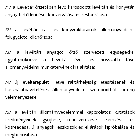
e
/1/ a Levéltár őrizetében levő károsodott levéltári és könyvtári
n
anyag fertőtlenítése, konzerválása és restaurálása;
d
s
/2/ a Levéltár irat- és könyvraktárainak állományvédelmi
e
felügyelete, ellenőrzése;
-
m
/3/ a levéltári anyagot őrző szervezeti egységekkel
a
együttműködve a Levéltár éves és hosszabb távú
i
állományvédelmi munkatervének kialakítása;
l
)
/4/ új levéltárépület illetve raktárhelyiség létesítésének és
használatbavételének állományvédelmi szempontból történő
véleményezése;
/5/ a levéltári állományvédelemmel kapcsolatos kutatások
eredményeinek gyűjtése, rendszerezése, elemzése és
közreadása, új anyagok, eszközök és eljárások kipróbálása és
meghonosítása;