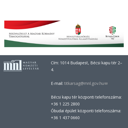
Cím: 1014 Budapest, Bécsi kapu tér 2–
4.
E-mail:
titkarsag@mnl.gov.hu
(link
sends
Bécsi kapu tér központi telefonszáma:
e-
+36 1 225 2800
mail)
Óbudai épület központi telefonszáma:
+36 1 437 0660