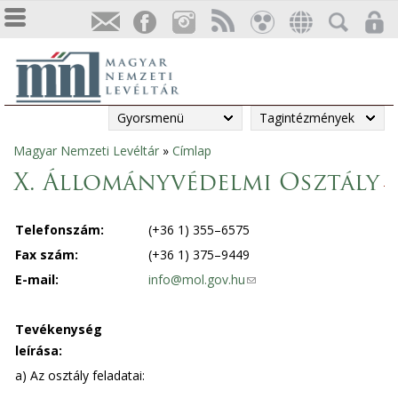
Gyorsmenü
Tagintézmények
Magyar Nemzeti Levéltár
»
Címlap
Jelenlegi
X. Állományvédelmi Osztály
hely
Telefonszám:
(+36 1) 355–6575
Fax szám:
(+36 1) 375–9449
E-mail:
info@mol.gov.hu
(
l
i
Tevékenység
n
leírása:
k
a) Az osztály feladatai:
s