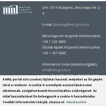
Cím: 1014 Budapest, Bécsi kapu tér 2–
4.
E-mail:
titkarsag@mnl.gov.hu
(link
sends
Bécsi kapu tér központi telefonszáma:
e-
+36 1 225 2800
mail)
Óbudai épület központi telefonszáma:
+36 1 437 0660
Információs Iroda (Kutatószolgálat):
info@mnl.gov.hu
(link
Tel.: +36 1 225 2843, +36 1 225 2844
sends
A MNL portál süti (cookie) fájlokat használ, melyeket az Ön gépén
Postacím: 1014 Budapest, Bécsi kapu
e-
tárol a rendszer. A cookie-k személyek azonosítására nem
tér 2-4.
mail)
alkalmasak, szolgáltatásaink biztosításához szükségesek. Az
Felnőttképzési nyilvántartási szám:
oldal használatával Ön beleegyezik a cookie-k használatába.
B/2020/002162
További információért kérjük, olvassa el:
Adatkezelési