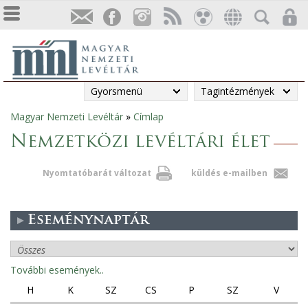
Gyorsmenü
Tagintézmények
Magyar Nemzeti Levéltár
»
Címlap
Jelenlegi
Nemzetközi levéltári élet
hely
Nyomtatóbarát változat
küldés e-mailben
Eseménynaptár
További események..
H
K
SZ
CS
P
SZ
V